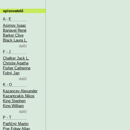
spisovatelé
A - E
Asimov Isaac
Barjavel René
Barker Clive
Black Laura L.
další
F - J
Chalker Jack L.
Christie Agatha
Fisher Catherine
Folný Jan
další
K - O
Kazancev Alexander
Kazantzakis Nikos
King Stephen
King William
další
P - T
Patřičný Martin
Poe Edgar Allan