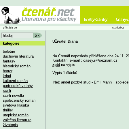
přihlásit se
statistika
Uživatel Diana
kategorie
beletrie
Na Čtenáři naposledy přihlášena dne 24.11. 2
duchovní literatura
Kontaktní e-mail :
casey.r@seznam.cz
fantasy
zpět
na výpis.
historický román
horror
Výpis 1 článků :
krimi
kultovní román
Než anděl pozbyl stud
- Emil Mann
společe
partnerské vztahy
sci-fi
sci-fi novella
společenský román
světová klasika
thriller
utopický román
válečná literatura
životopis