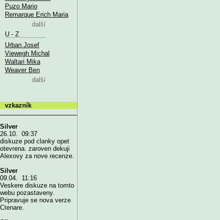
Puzo Mario
Remarque Erich Maria
další
U - Z
Urban Josef
Viewegh Michal
Waltari Mika
Weaver Ben
další
vzkazník
Silver
26.10. 09:37
diskuze pod clanky opet
otevrena. zaroven dekuji
Alexovy za nove recenze.
Silver
09.04. 11:16
Veskere diskuze na tomto
webu pozastaveny.
Pripravuje se nova verze
Ctenare.