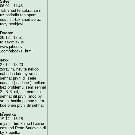
Silver
06.02. 11:46
Tak snad tentokrat se mi
uz podarilo ten spam
odstinit, tak snad se uz
tady neobjevi
Dooren
28.12. 12:51
to saxx: zkus
www.jahodovi
.com/ebooks. html
saxx
27.12. 13:20
zdravim, nevite nekdo
nahodou kde by se dal
sehnat prvni dil serie
nadace ( nadace ), celkem
bez problemu jsem sehnal
2 . & 3. dil, ale nemuzu
sehnat dil prvni. moc by
se mi hodila pomoc s tim
kde onen prvni dil sehnat
křepelka
19.12. 15:18
myslim tim knihu Hlubina
casu od Rene Barjavela,di
ky křepelka