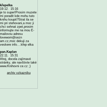
křepelka
19.12. 15:16
je to super!Prosim muzete
mi poradit kde mohu tuto
knihu koupit?Strat ila se
mi pri stehovani,a moc ji
chci sehnat zpet,prosim
informujte me na mou E-
mailovou adresu
lovewom@sezn
am.cz,moc dekuji za
veskere info....křep elka
pan.Kaplan
22.11. 15:31
Ahoj, docela zajímavé
stránky, ale navštivte také
www.Knihovni ce.cz ;)
archiv vzkazníku