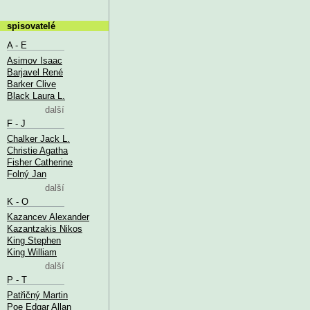
spisovatelé
A - E
Asimov Isaac
Barjavel René
Barker Clive
Black Laura L.
další
F - J
Chalker Jack L.
Christie Agatha
Fisher Catherine
Folný Jan
další
K - O
Kazancev Alexander
Kazantzakis Nikos
King Stephen
King William
další
P - T
Patřičný Martin
Poe Edgar Allan