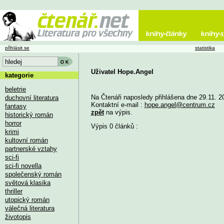
přihlásit se
statistika
Uživatel Hope.Angel
kategorie
beletrie
Na Čtenáři naposledy přihlášena dne 29.11. 2
duchovní literatura
Kontaktní e-mail :
hope.angel@centrum.cz
fantasy
zpět
na výpis.
historický román
horror
Výpis 0 článků :
krimi
kultovní román
partnerské vztahy
sci-fi
sci-fi novella
společenský román
světová klasika
thriller
utopický román
válečná literatura
životopis