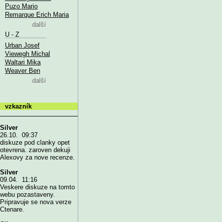
Puzo Mario
Remarque Erich Maria
další
U - Z
Urban Josef
Viewegh Michal
Waltari Mika
Weaver Ben
další
vzkazník
Silver
26.10. 09:37
diskuze pod clanky opet
otevrena. zaroven dekuji
Alexovy za nove recenze.
Silver
09.04. 11:16
Veskere diskuze na tomto
webu pozastaveny.
Pripravuje se nova verze
Ctenare.