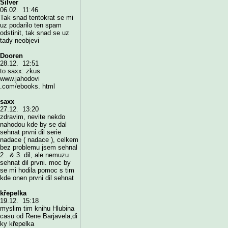
Silver
06.02. 11:46
Tak snad tentokrat se mi
uz podarilo ten spam
odstinit, tak snad se uz
tady neobjevi
Dooren
28.12. 12:51
to saxx: zkus
www.jahodovi
.com/ebooks. html
saxx
27.12. 13:20
zdravim, nevite nekdo
nahodou kde by se dal
sehnat prvni dil serie
nadace ( nadace ), celkem
bez problemu jsem sehnal
2 . & 3. dil, ale nemuzu
sehnat dil prvni. moc by
se mi hodila pomoc s tim
kde onen prvni dil sehnat
křepelka
19.12. 15:18
myslim tim knihu Hlubina
casu od Rene Barjavela,di
ky křepelka