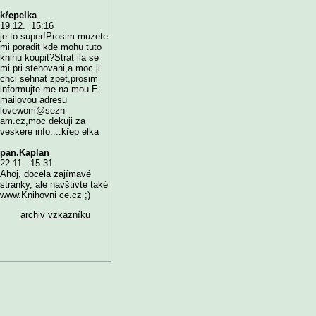
křepelka
19.12. 15:16
je to super!Prosim muzete
mi poradit kde mohu tuto
knihu koupit?Strat ila se
mi pri stehovani,a moc ji
chci sehnat zpet,prosim
informujte me na mou E-
mailovou adresu
lovewom@sezn
am.cz,moc dekuji za
veskere info....křep elka
pan.Kaplan
22.11. 15:31
Ahoj, docela zajímavé
stránky, ale navštivte také
www.Knihovni ce.cz ;)
archiv vzkazníku