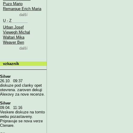
Puzo Mario
Remarque Erich Maria
další
U - Z
Urban Josef
Viewegh Michal
Waltari Mika
Weaver Ben
další
vzkazník
Silver
26.10. 09:37
diskuze pod clanky opet
otevrena. zaroven dekuji
Alexovy za nove recenze.
Silver
09.04. 11:16
Veskere diskuze na tomto
webu pozastaveny.
Pripravuje se nova verze
Ctenare.