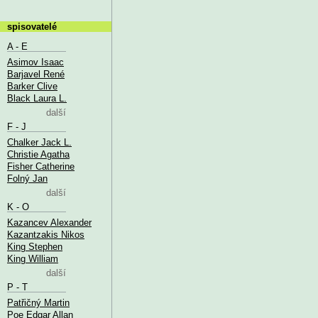
spisovatelé
A - E
Asimov Isaac
Barjavel René
Barker Clive
Black Laura L.
další
F - J
Chalker Jack L.
Christie Agatha
Fisher Catherine
Folný Jan
další
K - O
Kazancev Alexander
Kazantzakis Nikos
King Stephen
King William
další
P - T
Patřičný Martin
Poe Edgar Allan