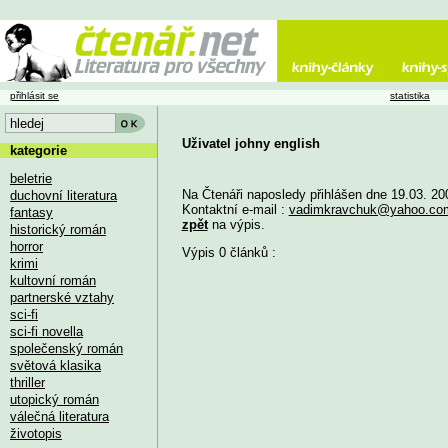
přihlásit se
statistika
Uživatel johny english
kategorie
beletrie
Na Čtenáři naposledy přihlášen dne 19.03. 20
duchovní literatura
Kontaktní e-mail :
vadimkravchuk@yahoo.co
fantasy
zpět
na výpis.
historický román
horror
Výpis 0 článků :
krimi
kultovní román
partnerské vztahy
sci-fi
sci-fi novella
společenský román
světová klasika
thriller
utopický román
válečná literatura
životopis