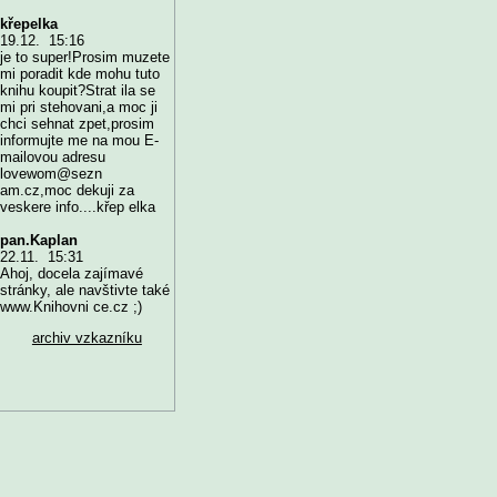
křepelka
19.12. 15:16
je to super!Prosim muzete
mi poradit kde mohu tuto
knihu koupit?Strat ila se
mi pri stehovani,a moc ji
chci sehnat zpet,prosim
informujte me na mou E-
mailovou adresu
lovewom@sezn
am.cz,moc dekuji za
veskere info....křep elka
pan.Kaplan
22.11. 15:31
Ahoj, docela zajímavé
stránky, ale navštivte také
www.Knihovni ce.cz ;)
archiv vzkazníku