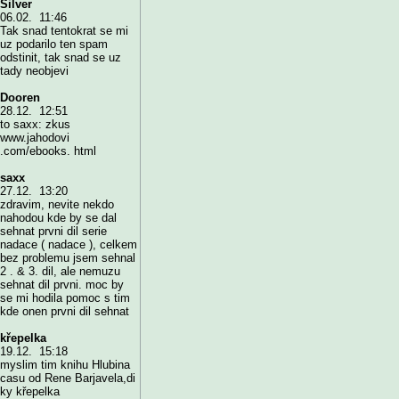
Silver
06.02. 11:46
Tak snad tentokrat se mi
uz podarilo ten spam
odstinit, tak snad se uz
tady neobjevi
Dooren
28.12. 12:51
to saxx: zkus
www.jahodovi
.com/ebooks. html
saxx
27.12. 13:20
zdravim, nevite nekdo
nahodou kde by se dal
sehnat prvni dil serie
nadace ( nadace ), celkem
bez problemu jsem sehnal
2 . & 3. dil, ale nemuzu
sehnat dil prvni. moc by
se mi hodila pomoc s tim
kde onen prvni dil sehnat
křepelka
19.12. 15:18
myslim tim knihu Hlubina
casu od Rene Barjavela,di
ky křepelka