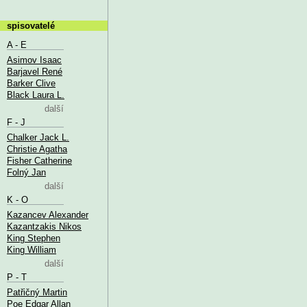
spisovatelé
A - E
Asimov Isaac
Barjavel René
Barker Clive
Black Laura L.
další
F - J
Chalker Jack L.
Christie Agatha
Fisher Catherine
Folný Jan
další
K - O
Kazancev Alexander
Kazantzakis Nikos
King Stephen
King William
další
P - T
Patřičný Martin
Poe Edgar Allan