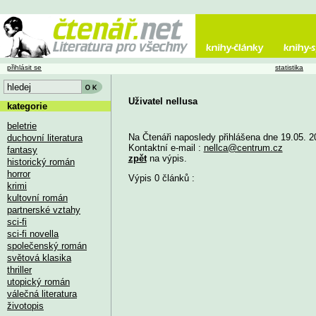
přihlásit se
statistika
Uživatel nellusa
kategorie
beletrie
Na Čtenáři naposledy přihlášena dne 19.05. 2
duchovní literatura
Kontaktní e-mail :
nellca@centrum.cz
fantasy
zpět
na výpis.
historický román
horror
Výpis 0 článků :
krimi
kultovní román
partnerské vztahy
sci-fi
sci-fi novella
společenský román
světová klasika
thriller
utopický román
válečná literatura
životopis