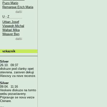
Puzo Mario
Remarque Erich Maria
další
U - Z
Urban Josef
Viewegh Michal
Waltari Mika
Weaver Ben
další
vzkazník
Silver
26.10. 09:37
diskuze pod clanky opet
otevrena. zaroven dekuji
Alexovy za nove recenze.
Silver
09.04. 11:16
Veskere diskuze na tomto
webu pozastaveny.
Pripravuje se nova verze
Ctenare.