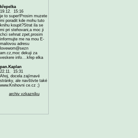
křepelka
19.12. 15:16
je to super!Prosim muzete
mi poradit kde mohu tuto
knihu koupit?Strat ila se
mi pri stehovani,a moc ji
chci sehnat zpet,prosim
informujte me na mou E-
mailovou adresu
lovewom@sezn
am.cz,moc dekuji za
veskere info....křep elka
pan.Kaplan
22.11. 15:31
Ahoj, docela zajímavé
stránky, ale navštivte také
www.Knihovni ce.cz ;)
archiv vzkazníku