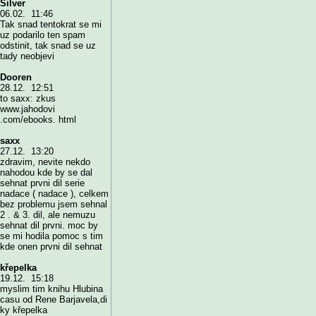
Silver
06.02. 11:46
Tak snad tentokrat se mi
uz podarilo ten spam
odstinit, tak snad se uz
tady neobjevi
Dooren
28.12. 12:51
to saxx: zkus
www.jahodovi
.com/ebooks. html
saxx
27.12. 13:20
zdravim, nevite nekdo
nahodou kde by se dal
sehnat prvni dil serie
nadace ( nadace ), celkem
bez problemu jsem sehnal
2 . & 3. dil, ale nemuzu
sehnat dil prvni. moc by
se mi hodila pomoc s tim
kde onen prvni dil sehnat
křepelka
19.12. 15:18
myslim tim knihu Hlubina
casu od Rene Barjavela,di
ky křepelka