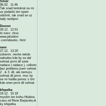
Silver
06.02. 11:46
Tak snad tentokrat se mi
uz podarilo ten spam
odstinit, tak snad se uz
tady neobjevi
Dooren
28.12. 12:51
to saxx: zkus
www.jahodovi
.com/ebooks. html
saxx
27.12. 13:20
zdravim, nevite nekdo
nahodou kde by se dal
sehnat prvni dil serie
nadace ( nadace ), celkem
bez problemu jsem sehnal
2 . & 3. dil, ale nemuzu
sehnat dil prvni. moc by
se mi hodila pomoc s tim
kde onen prvni dil sehnat
křepelka
19.12. 15:18
myslim tim knihu Hlubina
casu od Rene Barjavela,di
ky křepelka