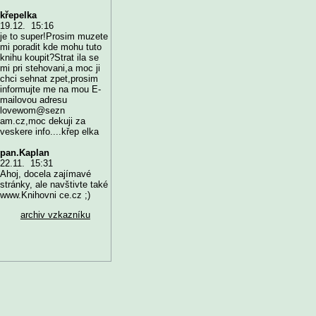
křepelka
19.12. 15:16
je to super!Prosim muzete
mi poradit kde mohu tuto
knihu koupit?Strat ila se
mi pri stehovani,a moc ji
chci sehnat zpet,prosim
informujte me na mou E-
mailovou adresu
lovewom@sezn
am.cz,moc dekuji za
veskere info....křep elka
pan.Kaplan
22.11. 15:31
Ahoj, docela zajímavé
stránky, ale navštivte také
www.Knihovni ce.cz ;)
archiv vzkazníku