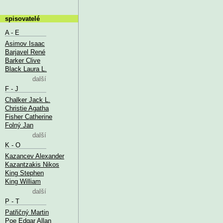
spisovatelé
A - E
Asimov Isaac
Barjavel René
Barker Clive
Black Laura L.
další
F - J
Chalker Jack L.
Christie Agatha
Fisher Catherine
Folný Jan
další
K - O
Kazancev Alexander
Kazantzakis Nikos
King Stephen
King William
další
P - T
Patřičný Martin
Poe Edgar Allan