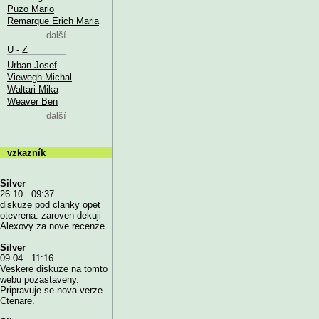
Puzo Mario
Remarque Erich Maria
další
U - Z
Urban Josef
Viewegh Michal
Waltari Mika
Weaver Ben
další
vzkazník
Silver
26.10. 09:37
diskuze pod clanky opet
otevrena. zaroven dekuji
Alexovy za nove recenze.
Silver
09.04. 11:16
Veskere diskuze na tomto
webu pozastaveny.
Pripravuje se nova verze
Ctenare.