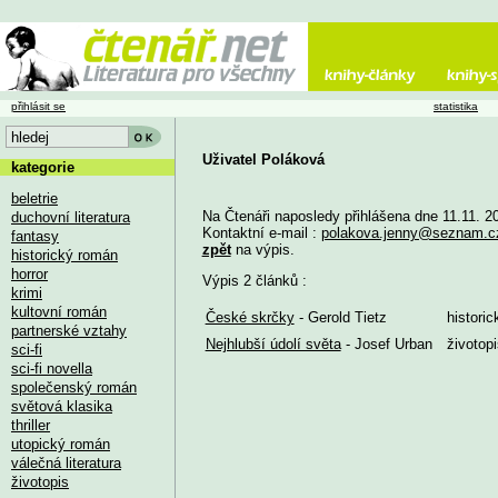
přihlásit se
statistika
Uživatel Poláková
kategorie
beletrie
Na Čtenáři naposledy přihlášena dne 11.11. 2
duchovní literatura
Kontaktní e-mail :
polakova.jenny@seznam.c
fantasy
zpět
na výpis.
historický román
horror
Výpis 2 článků :
krimi
kultovní román
České skrčky
- Gerold Tietz
histori
partnerské vztahy
Nejhlubší údolí světa
- Josef Urban
životopi
sci-fi
sci-fi novella
společenský román
světová klasika
thriller
utopický román
válečná literatura
životopis