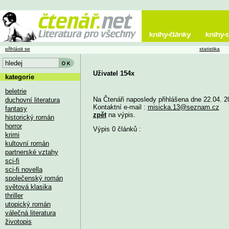
přihlásit se
statistika
Uživatel 154x
kategorie
beletrie
Na Čtenáři naposledy přihlášena dne 22.04. 2
duchovní literatura
Kontaktní e-mail :
misicka.13@seznam.cz
fantasy
zpět
na výpis.
historický román
horror
Výpis 0 článků :
krimi
kultovní román
partnerské vztahy
sci-fi
sci-fi novella
společenský román
světová klasika
thriller
utopický román
válečná literatura
životopis