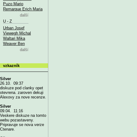
Puzo Mario
Remarque Erich Maria
další
U - Z
Urban Josef
Viewegh Michal
Waltari Mika
Weaver Ben
další
vzkazník
Silver
26.10. 09:37
diskuze pod clanky opet
otevrena. zaroven dekuji
Alexovy za nove recenze.
Silver
09.04. 11:16
Veskere diskuze na tomto
webu pozastaveny.
Pripravuje se nova verze
Ctenare.