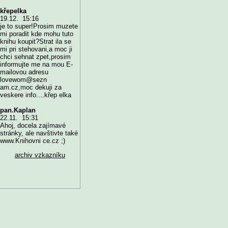
křepelka
19.12. 15:16
je to super!Prosim muzete
mi poradit kde mohu tuto
knihu koupit?Strat ila se
mi pri stehovani,a moc ji
chci sehnat zpet,prosim
informujte me na mou E-
mailovou adresu
lovewom@sezn
am.cz,moc dekuji za
veskere info....křep elka
pan.Kaplan
22.11. 15:31
Ahoj, docela zajímavé
stránky, ale navštivte také
www.Knihovni ce.cz ;)
archiv vzkazníku