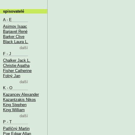
spisovatelé
A - E
Asimov Isaac
Barjavel René
Barker Clive
Black Laura L.
další
F - J
Chalker Jack L.
Christie Agatha
Fisher Catherine
Folný Jan
další
K - O
Kazancev Alexander
Kazantzakis Nikos
King Stephen
King William
další
P - T
Patřičný Martin
Poe Edgar Allan