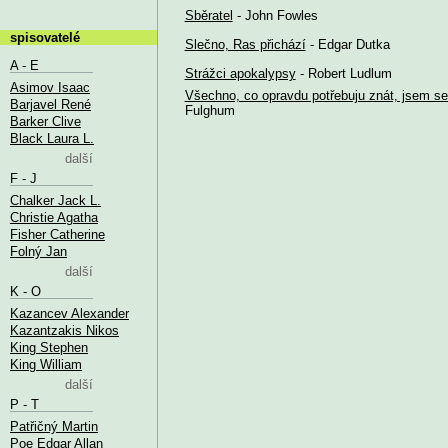
Sběratel
- John Fowles
spisovatelé
Slečno, Ras přichází
- Edgar Dutka
A - E
Strážci apokalypsy
- Robert Ludlum
Asimov Isaac
Všechno, co opravdu potřebuju znát, jsem se
Barjavel René
Fulghum
Barker Clive
Black Laura L.
další
F - J
Chalker Jack L.
Christie Agatha
Fisher Catherine
Folný Jan
další
K - O
Kazancev Alexander
Kazantzakis Nikos
King Stephen
King William
další
P - T
Patřičný Martin
Poe Edgar Allan