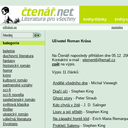
přihlásit se
statistika
Uživatel Roman Krása
kategorie
beletrie
Na Čtenáři naposledy přihlášen dne 05.12. 20
duchovní literatura
Kontaktní e-mail :
element6@email.cz
fantasy
zpět
na výpis.
historický román
horror
Výpis 11 článků :
krimi
kultovní román
Andělé všedního dne
- Michal Viewegh
partnerské vztahy
sci-fi
Dračí oči
- Stephen King
sci-fi novella
Ghost story
- Peter Straub
společenský román
světová klasika
Kdo chytá v žitě
- J. D. Salinger
thriller
Lisey a její příběh
- Stephen King
utopický román
Na západní frontě klid
- Erich Maria Remarqu
válečná literatura
životopis
Prokletí Salemu
- Stephen King