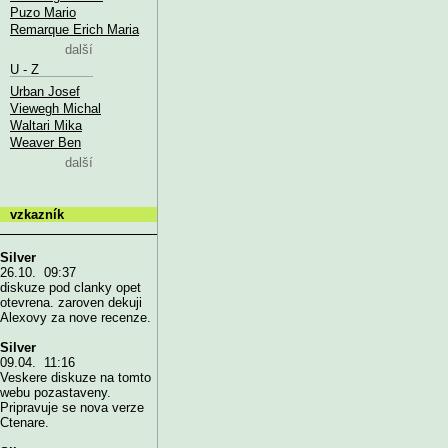
Puzo Mario
Remarque Erich Maria
další
U - Z
Urban Josef
Viewegh Michal
Waltari Mika
Weaver Ben
další
vzkazník
Silver
26.10. 09:37
diskuze pod clanky opet
otevrena. zaroven dekuji
Alexovy za nove recenze.
Silver
09.04. 11:16
Veskere diskuze na tomto
webu pozastaveny.
Pripravuje se nova verze
Ctenare.