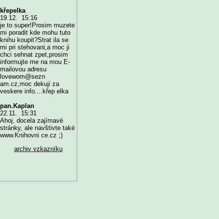
křepelka
19.12. 15:16
je to super!Prosim muzete
mi poradit kde mohu tuto
knihu koupit?Strat ila se
mi pri stehovani,a moc ji
chci sehnat zpet,prosim
informujte me na mou E-
mailovou adresu
lovewom@sezn
am.cz,moc dekuji za
veskere info....křep elka
pan.Kaplan
22.11. 15:31
Ahoj, docela zajímavé
stránky, ale navštivte také
www.Knihovni ce.cz ;)
archiv vzkazníku