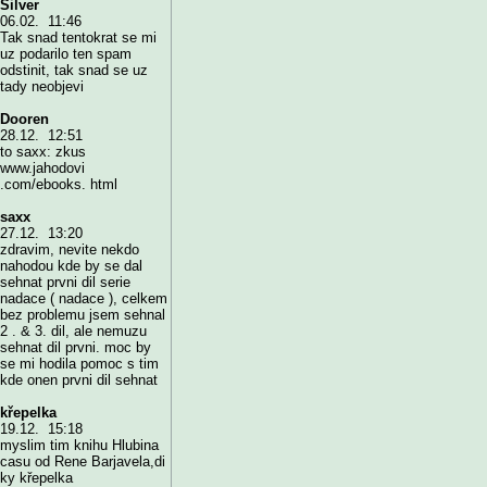
Silver
06.02. 11:46
Tak snad tentokrat se mi
uz podarilo ten spam
odstinit, tak snad se uz
tady neobjevi
Dooren
28.12. 12:51
to saxx: zkus
www.jahodovi
.com/ebooks. html
saxx
27.12. 13:20
zdravim, nevite nekdo
nahodou kde by se dal
sehnat prvni dil serie
nadace ( nadace ), celkem
bez problemu jsem sehnal
2 . & 3. dil, ale nemuzu
sehnat dil prvni. moc by
se mi hodila pomoc s tim
kde onen prvni dil sehnat
křepelka
19.12. 15:18
myslim tim knihu Hlubina
casu od Rene Barjavela,di
ky křepelka