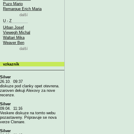
Puzo Mario
Remarque Erich Maria
další
U - Z
Urban Josef
Viewegh Michal
Waltari Mika
Weaver Ben
další
vzkazník
Silver
26.10. 09:37
diskuze pod clanky opet otevrena.
zaroven dekuji Alexovy za nove
recenze.
Silver
09.04. 11:16
Veskere diskuze na tomto webu
pozastaveny. Pripravuje se nova
verze Ctenare.
Silver