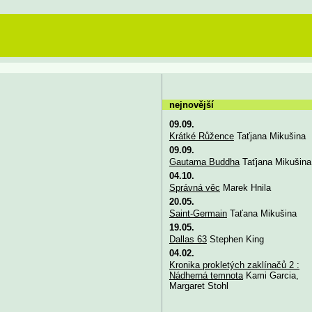
nejnovější
09.09.
Krátké Růžence
Taťjana Mikušina
09.09.
Gautama Buddha
Taťjana Mikušina
04.10.
Správná věc
Marek Hnila
20.05.
Saint-Germain
Taťana Mikušina
19.05.
Dallas 63
Stephen King
04.02.
Kronika prokletých zaklínačů 2 :
Nádherná temnota
Kami Garcia,
Margaret Stohl