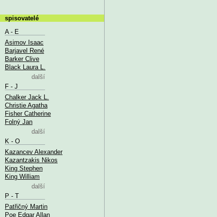
spisovatelé
A - E
Asimov Isaac
Barjavel René
Barker Clive
Black Laura L.
další
F - J
Chalker Jack L.
Christie Agatha
Fisher Catherine
Folný Jan
další
K - O
Kazancev Alexander
Kazantzakis Nikos
King Stephen
King William
další
P - T
Patřičný Martin
Poe Edgar Allan