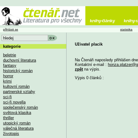
přihlásit se
statistika
Uživatel placik
kategorie
beletrie
Na Čtenáři naposledy přihlášen dn
duchovní literatura
Kontaktní e-mail :
honza.platzer@
fantasy
zpět
na výpis.
historický román
horror
Výpis 0 článků :
krimi
kultovní román
partnerské vztahy
sci-fi
sci-fi novella
společenský román
světová klasika
thriller
utopický román
válečná literatura
životopis