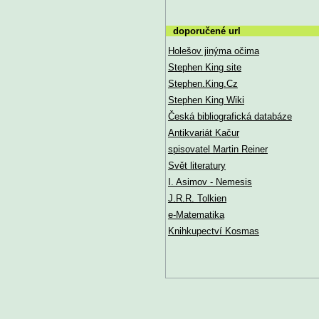
doporučené url
Holešov jinýma očima
Stephen King site
Stephen.King.Cz
Stephen King Wiki
Česká bibliografická databáze
Antikvariát Kačur
spisovatel Martin Reiner
Svět literatury
I. Asimov - Nemesis
J.R.R. Tolkien
e-Matematika
Knihkupectví Kosmas