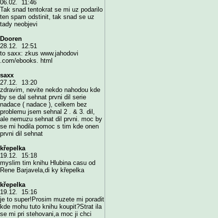
06.02. 11:46
Tak snad tentokrat se mi uz podarilo
ten spam odstinit, tak snad se uz
tady neobjevi
Dooren
28.12. 12:51
to saxx: zkus www.jahodovi
.com/ebooks. html
saxx
27.12. 13:20
zdravim, nevite nekdo nahodou kde
by se dal sehnat prvni dil serie
nadace ( nadace ), celkem bez
problemu jsem sehnal 2 . & 3. dil,
ale nemuzu sehnat dil prvni. moc by
se mi hodila pomoc s tim kde onen
prvni dil sehnat
křepelka
19.12. 15:18
myslim tim knihu Hlubina casu od
Rene Barjavela,di ky křepelka
křepelka
19.12. 15:16
je to super!Prosim muzete mi poradit
kde mohu tuto knihu koupit?Strat ila
se mi pri stehovani,a moc ji chci