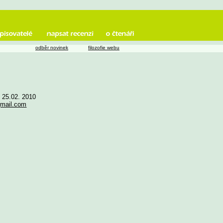
odběr novinek
filozofie webu
e 25.02. 2010
gmail.com