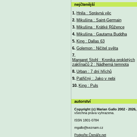
nejčtenější
1.
Hnila : Správná věc
2.
Mikušina : Saint-Germain
3.
Mikušina : Krátké Růžence
4.
Mikušina : Gautama Buddha
5.
King : Dallas 63
6.
Golemon : Ničitel světa
7.
Margaret Stohl : Kronika prokletých
zaklínačů 2 : Nádherná temnota
8.
Urban : 7 dní hříchů
9.
Patřičný : Jako v nebi
10.
King : Puls
autorství
Copyright (c) Marian Gallo 2002 - 2026,
všechna práva vyhrazena.
ISSN 1801-0784
mgallo@
seznam.cz
Podpořte Čtenáře.net