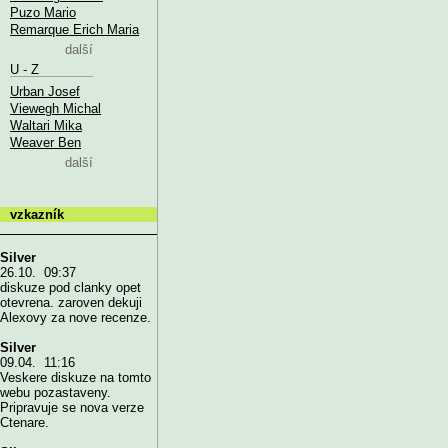
Puzo Mario
Remarque Erich Maria
další
U - Z
Urban Josef
Viewegh Michal
Waltari Mika
Weaver Ben
další
vzkazník
Silver
26.10. 09:37
diskuze pod clanky opet
otevrena. zaroven dekuji
Alexovy za nove recenze.
Silver
09.04. 11:16
Veskere diskuze na tomto
webu pozastaveny.
Pripravuje se nova verze
Ctenare.