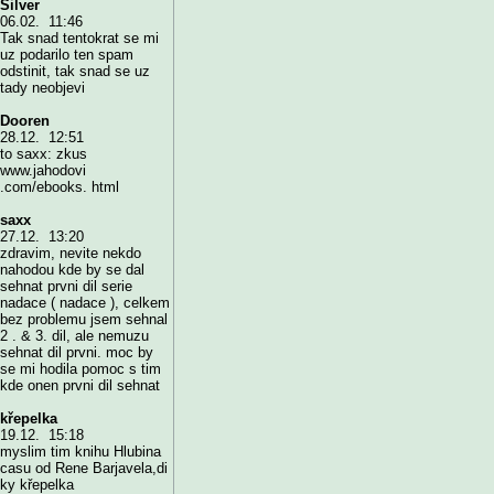
Silver
06.02. 11:46
Tak snad tentokrat se mi
uz podarilo ten spam
odstinit, tak snad se uz
tady neobjevi
Dooren
28.12. 12:51
to saxx: zkus
www.jahodovi
.com/ebooks. html
saxx
27.12. 13:20
zdravim, nevite nekdo
nahodou kde by se dal
sehnat prvni dil serie
nadace ( nadace ), celkem
bez problemu jsem sehnal
2 . & 3. dil, ale nemuzu
sehnat dil prvni. moc by
se mi hodila pomoc s tim
kde onen prvni dil sehnat
křepelka
19.12. 15:18
myslim tim knihu Hlubina
casu od Rene Barjavela,di
ky křepelka