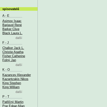
spisovatelé
A - E
Asimov Isaac
Barjavel René
Barker Clive
Black Laura L.
další
F - J
Chalker Jack L.
Christie Agatha
Fisher Catherine
Folný Jan
další
K - O
Kazancev Alexander
Kazantzakis Nikos
King Stephen
King William
další
P - T
Patřičný Martin
Poe Edgar Allan