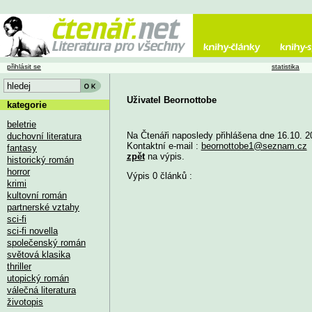
přihlásit se
statistika
Uživatel Beornottobe
kategorie
beletrie
Na Čtenáři naposledy přihlášena dne 16.10. 2
duchovní literatura
Kontaktní e-mail :
beornottobe1@seznam.cz
fantasy
zpět
na výpis.
historický román
horror
Výpis 0 článků :
krimi
kultovní román
partnerské vztahy
sci-fi
sci-fi novella
společenský román
světová klasika
thriller
utopický román
válečná literatura
životopis