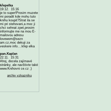
křepelka
19.12. 15:16
je to super!Prosim muzete
mi poradit kde mohu tuto
knihu koupit?Strat ila se
mi pri stehovani,a moc ji
chci sehnat zpet,prosim
informujte me na mou E-
mailovou adresu
lovewom@sezn
am.cz,moc dekuji za
veskere info....křep elka
pan.Kaplan
22.11. 15:31
Ahoj, docela zajímavé
stránky, ale navštivte také
www.Knihovni ce.cz ;)
archiv vzkazníku