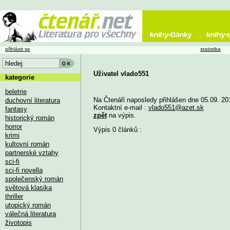
přihlásit se
statistika
Uživatel vlado551
kategorie
beletrie
Na Čtenáři naposledy přihlášen dne 05.09. 20
duchovní literatura
Kontaktní e-mail :
vlado551@azet.sk
fantasy
zpět
na výpis.
historický román
horror
Výpis 0 článků :
krimi
kultovní román
partnerské vztahy
sci-fi
sci-fi novella
společenský román
světová klasika
thriller
utopický román
válečná literatura
životopis