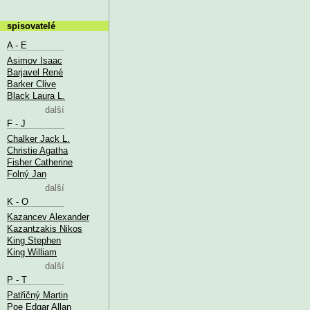
spisovatelé
A - E
Asimov Isaac
Barjavel René
Barker Clive
Black Laura L.
další
F - J
Chalker Jack L.
Christie Agatha
Fisher Catherine
Folný Jan
další
K - O
Kazancev Alexander
Kazantzakis Nikos
King Stephen
King William
další
P - T
Patřičný Martin
Poe Edgar Allan