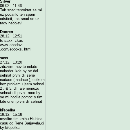
Silver
06.02. 11:46
Tak snad tentokrat se mi
uz podarilo ten spam
odstinit, tak snad se uz
tady neobjevi
Dooren
28.12. 12:51
to saxx: zkus
www.jahodovi
.com/ebooks. html
saxx
27.12. 13:20
zdravim, nevite nekdo
nahodou kde by se dal
sehnat prvni dil serie
nadace ( nadace ), celkem
bez problemu jsem sehnal
2 . & 3. dil, ale nemuzu
sehnat dil prvni. moc by
se mi hodila pomoc s tim
kde onen prvni dil sehnat
křepelka
19.12. 15:18
myslim tim knihu Hlubina
casu od Rene Barjavela,di
ky křepelka