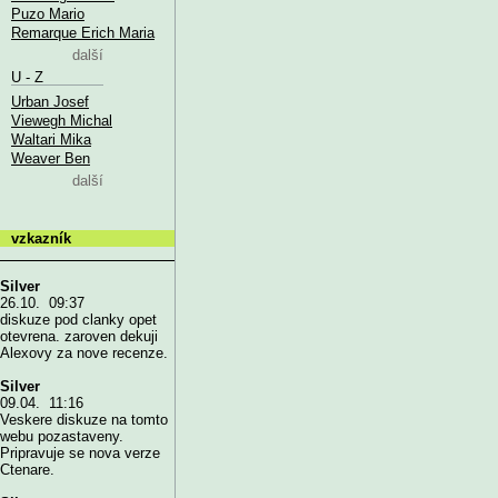
Puzo Mario
Remarque Erich Maria
další
U - Z
Urban Josef
Viewegh Michal
Waltari Mika
Weaver Ben
další
vzkazník
Silver
26.10. 09:37
diskuze pod clanky opet
otevrena. zaroven dekuji
Alexovy za nove recenze.
Silver
09.04. 11:16
Veskere diskuze na tomto
webu pozastaveny.
Pripravuje se nova verze
Ctenare.