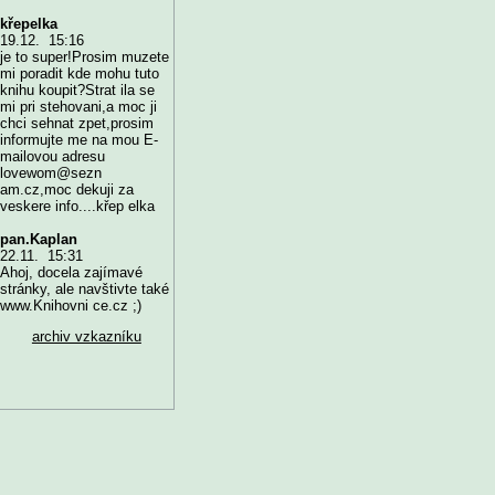
křepelka
19.12. 15:16
je to super!Prosim muzete
mi poradit kde mohu tuto
knihu koupit?Strat ila se
mi pri stehovani,a moc ji
chci sehnat zpet,prosim
informujte me na mou E-
mailovou adresu
lovewom@sezn
am.cz,moc dekuji za
veskere info....křep elka
pan.Kaplan
22.11. 15:31
Ahoj, docela zajímavé
stránky, ale navštivte také
www.Knihovni ce.cz ;)
archiv vzkazníku