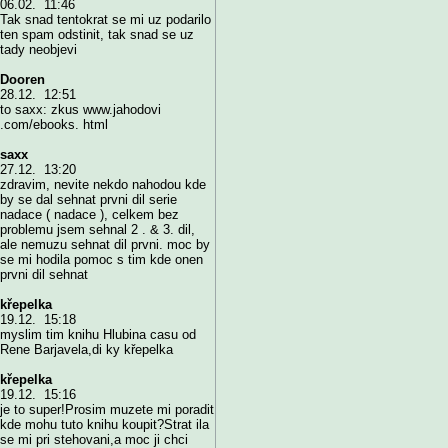
06.02. 11:46
Tak snad tentokrat se mi uz podarilo
ten spam odstinit, tak snad se uz
tady neobjevi
Dooren
28.12. 12:51
to saxx: zkus www.jahodovi
.com/ebooks. html
saxx
27.12. 13:20
zdravim, nevite nekdo nahodou kde
by se dal sehnat prvni dil serie
nadace ( nadace ), celkem bez
problemu jsem sehnal 2 . & 3. dil,
ale nemuzu sehnat dil prvni. moc by
se mi hodila pomoc s tim kde onen
prvni dil sehnat
křepelka
19.12. 15:18
myslim tim knihu Hlubina casu od
Rene Barjavela,di ky křepelka
křepelka
19.12. 15:16
je to super!Prosim muzete mi poradit
kde mohu tuto knihu koupit?Strat ila
se mi pri stehovani,a moc ji chci