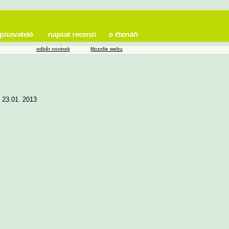
odběr novinek
filozofie webu
e 23.01. 2013