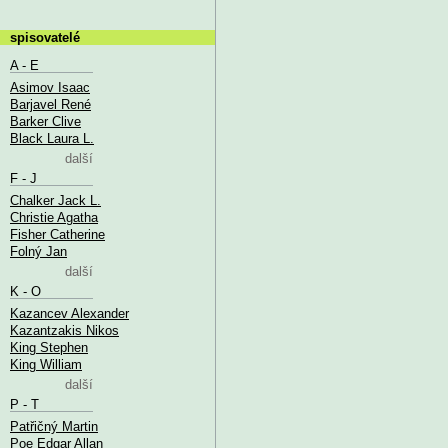
spisovatelé
A - E
Asimov Isaac
Barjavel René
Barker Clive
Black Laura L.
další
F - J
Chalker Jack L.
Christie Agatha
Fisher Catherine
Folný Jan
další
K - O
Kazancev Alexander
Kazantzakis Nikos
King Stephen
King William
další
P - T
Patřičný Martin
Poe Edgar Allan