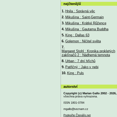
nejčtenější
1.
Hnila : Správná věc
2.
Mikušina : Saint-Germain
3.
Mikušina : Krátké Růžence
4.
Mikušina : Gautama Buddha
5.
King : Dallas 63
6.
Golemon : Ničitel světa
7.
Margaret Stohl : Kronika prokletých
zaklínačů 2 : Nádherná temnota
8.
Urban : 7 dní hříchů
9.
Patřičný : Jako v nebi
10.
King : Puls
autorství
Copyright (c) Marian Gallo 2002 - 2026,
všechna práva vyhrazena.
ISSN 1801-0784
mgallo@
seznam.cz
Podpořte Čtenáře.net