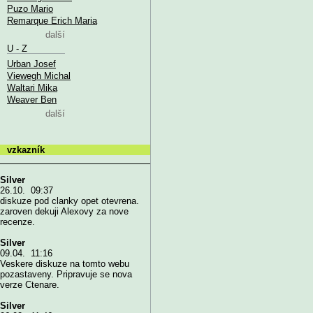
Puzo Mario
Remarque Erich Maria
další
U - Z
Urban Josef
Viewegh Michal
Waltari Mika
Weaver Ben
další
vzkazník
Silver
26.10. 09:37
diskuze pod clanky opet otevrena.
zaroven dekuji Alexovy za nove
recenze.
Silver
09.04. 11:16
Veskere diskuze na tomto webu
pozastaveny. Pripravuje se nova
verze Ctenare.
Silver