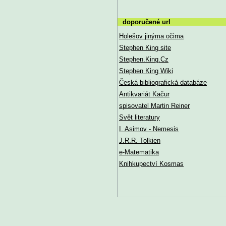
doporučené url
Holešov jinýma očima
Stephen King site
Stephen.King.Cz
Stephen King Wiki
Česká bibliografická databáze
Antikvariát Kačur
spisovatel Martin Reiner
Svět literatury
I. Asimov - Nemesis
J.R.R. Tolkien
e-Matematika
Knihkupectví Kosmas