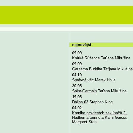
nejnovější
09.09.
Krátké Růžence
Taťjana Mikušina
09.09.
Gautama Buddha
Taťjana Mikušina
04.10.
Správná věc
Marek Hnila
20.05.
Saint-Germain
Taťana Mikušina
19.05.
Dallas 63
Stephen King
04.02.
Kronika prokletých zaklínačů 2 :
Nádherná temnota
Kami Garcia,
Margaret Stohl