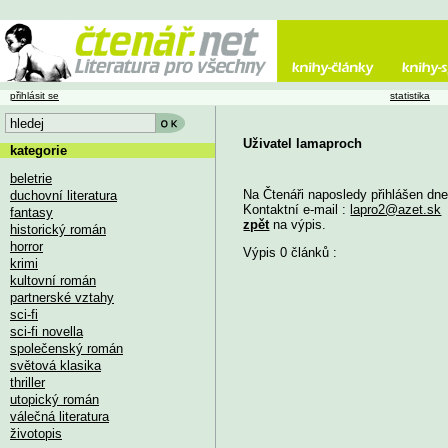
přihlásit se
statistika
Uživatel lamaproch
kategorie
beletrie
Na Čtenáři naposledy přihlášen dn
duchovní literatura
Kontaktní e-mail :
lapro2@azet.sk
fantasy
zpět
na výpis.
historický román
horror
Výpis 0 článků :
krimi
kultovní román
partnerské vztahy
sci-fi
sci-fi novella
společenský román
světová klasika
thriller
utopický román
válečná literatura
životopis