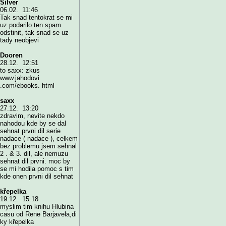
Silver
06.02. 11:46
Tak snad tentokrat se mi
uz podarilo ten spam
odstinit, tak snad se uz
tady neobjevi
Dooren
28.12. 12:51
to saxx: zkus
www.jahodovi
.com/ebooks. html
saxx
27.12. 13:20
zdravim, nevite nekdo
nahodou kde by se dal
sehnat prvni dil serie
nadace ( nadace ), celkem
bez problemu jsem sehnal
2 . & 3. dil, ale nemuzu
sehnat dil prvni. moc by
se mi hodila pomoc s tim
kde onen prvni dil sehnat
křepelka
19.12. 15:18
myslim tim knihu Hlubina
casu od Rene Barjavela,di
ky křepelka