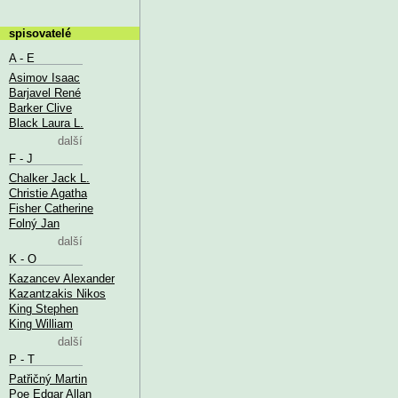
spisovatelé
A - E
Asimov Isaac
Barjavel René
Barker Clive
Black Laura L.
další
F - J
Chalker Jack L.
Christie Agatha
Fisher Catherine
Folný Jan
další
K - O
Kazancev Alexander
Kazantzakis Nikos
King Stephen
King William
další
P - T
Patřičný Martin
Poe Edgar Allan