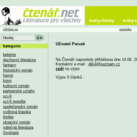
přihlásit se
statistika
Uživatel Parvati
kategorie
beletrie
Na Čtenáři naposledy přihlášena dne 14.06. 2
duchovní literatura
Kontaktní e-mail :
diki4@seznam.cz
fantasy
zpět
na výpis.
historický román
horror
Výpis 0 článků :
krimi
kultovní román
partnerské vztahy
sci-fi
sci-fi novella
společenský román
světová klasika
thriller
utopický román
válečná literatura
životopis