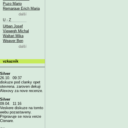
Puzo Mario
Remarque Erich Maria
další
U - Z
Urban Josef
Viewegh Michal
Waltari Mika
Weaver Ben
další
vzkazník
Silver
26.10. 09:37
diskuze pod clanky opet
otevrena. zaroven dekuji
Alexovy za nove recenze.
Silver
09.04. 11:16
Veskere diskuze na tomto
webu pozastaveny.
Pripravuje se nova verze
Ctenare.