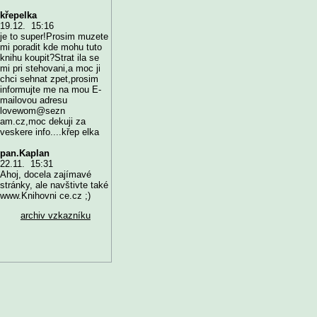
křepelka
19.12. 15:16
je to super!Prosim muzete
mi poradit kde mohu tuto
knihu koupit?Strat ila se
mi pri stehovani,a moc ji
chci sehnat zpet,prosim
informujte me na mou E-
mailovou adresu
lovewom@sezn
am.cz,moc dekuji za
veskere info....křep elka
pan.Kaplan
22.11. 15:31
Ahoj, docela zajímavé
stránky, ale navštivte také
www.Knihovni ce.cz ;)
archiv vzkazníku