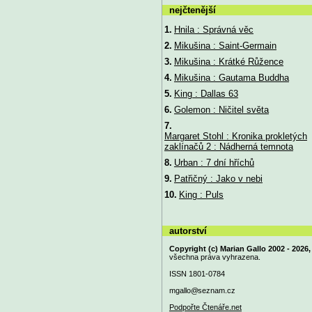
nejčtenější
1.
Hnila : Správná věc
2.
Mikušina : Saint-Germain
3.
Mikušina : Krátké Růžence
4.
Mikušina : Gautama Buddha
5.
King : Dallas 63
6.
Golemon : Ničitel světa
7.
Margaret Stohl : Kronika prokletých
zaklínačů 2 : Nádherná temnota
8.
Urban : 7 dní hříchů
9.
Patřičný : Jako v nebi
10.
King : Puls
autorství
Copyright (c) Marian Gallo 2002 - 2026,
všechna práva vyhrazena.
ISSN 1801-0784
mgallo@
seznam.cz
Podpořte Čtenáře.net