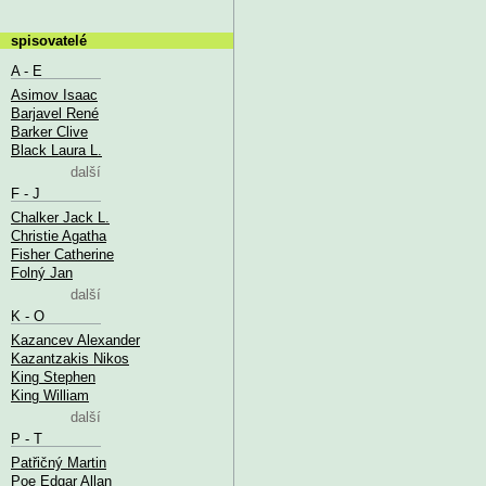
spisovatelé
A - E
Asimov Isaac
Barjavel René
Barker Clive
Black Laura L.
další
F - J
Chalker Jack L.
Christie Agatha
Fisher Catherine
Folný Jan
další
K - O
Kazancev Alexander
Kazantzakis Nikos
King Stephen
King William
další
P - T
Patřičný Martin
Poe Edgar Allan