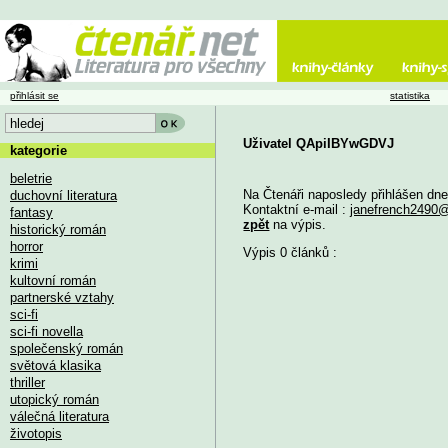
přihlásit se
statistika
Uživatel QApiIBYwGDVJ
kategorie
beletrie
Na Čtenáři naposledy přihlášen dn
duchovní literatura
Kontaktní e-mail :
janefrench2490
fantasy
zpět
na výpis.
historický román
horror
Výpis 0 článků :
krimi
kultovní román
partnerské vztahy
sci-fi
sci-fi novella
společenský román
světová klasika
thriller
utopický román
válečná literatura
životopis