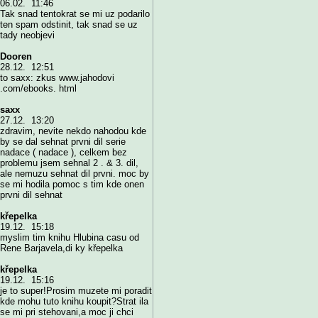
06.02. 11:46
Tak snad tentokrat se mi uz podarilo
ten spam odstinit, tak snad se uz
tady neobjevi
Dooren
28.12. 12:51
to saxx: zkus www.jahodovi
.com/ebooks. html
saxx
27.12. 13:20
zdravim, nevite nekdo nahodou kde
by se dal sehnat prvni dil serie
nadace ( nadace ), celkem bez
problemu jsem sehnal 2 . & 3. dil,
ale nemuzu sehnat dil prvni. moc by
se mi hodila pomoc s tim kde onen
prvni dil sehnat
křepelka
19.12. 15:18
myslim tim knihu Hlubina casu od
Rene Barjavela,di ky křepelka
křepelka
19.12. 15:16
je to super!Prosim muzete mi poradit
kde mohu tuto knihu koupit?Strat ila
se mi pri stehovani,a moc ji chci