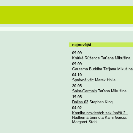
nejnovější
09.09.
Krátké Růžence
Taťjana Mikušina
09.09.
Gautama Buddha
Taťjana Mikušina
04.10.
Správná věc
Marek Hnila
20.05.
Saint-Germain
Taťana Mikušina
19.05.
Dallas 63
Stephen King
04.02.
Kronika prokletých zaklínačů 2 :
Nádherná temnota
Kami Garcia,
Margaret Stohl