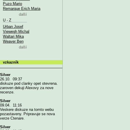
Puzo Mario
Remarque Erich Maria
další
U - Z
Urban Josef
Viewegh Michal
Waltari Mika
Weaver Ben
další
vzkazník
Silver
26.10. 09:37
diskuze pod clanky opet otevrena.
zaroven dekuji Alexovy za nove
recenze.
Silver
09.04. 11:16
Veskere diskuze na tomto webu
pozastaveny. Pripravuje se nova
verze Ctenare.
Silver