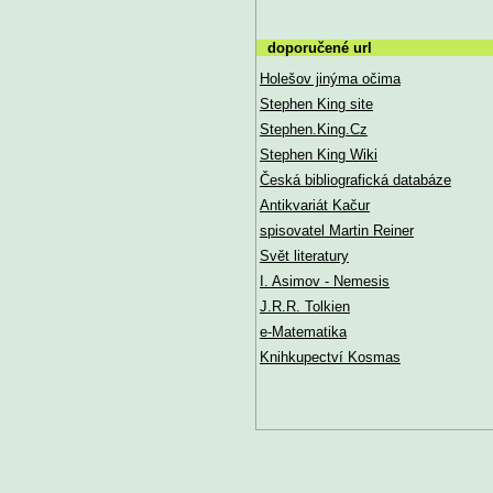
doporučené url
Holešov jinýma očima
Stephen King site
Stephen.King.Cz
Stephen King Wiki
Česká bibliografická databáze
Antikvariát Kačur
spisovatel Martin Reiner
Svět literatury
I. Asimov - Nemesis
J.R.R. Tolkien
e-Matematika
Knihkupectví Kosmas