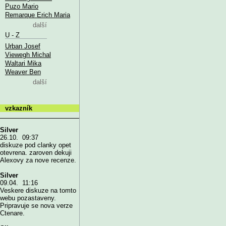
Puzo Mario
Remarque Erich Maria
další
U - Z
Urban Josef
Viewegh Michal
Waltari Mika
Weaver Ben
další
vzkazník
Silver
26.10. 09:37
diskuze pod clanky opet
otevrena. zaroven dekuji
Alexovy za nove recenze.
Silver
09.04. 11:16
Veskere diskuze na tomto
webu pozastaveny.
Pripravuje se nova verze
Ctenare.