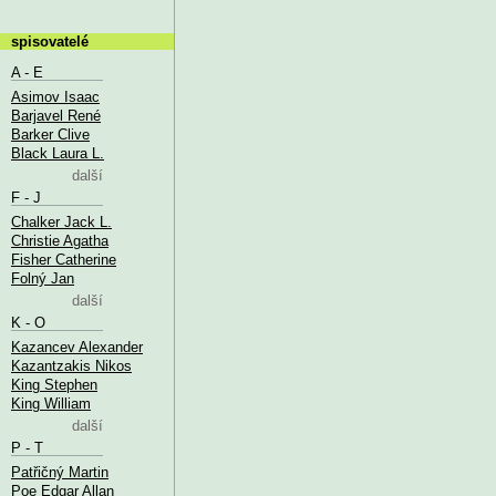
spisovatelé
A - E
Asimov Isaac
Barjavel René
Barker Clive
Black Laura L.
další
F - J
Chalker Jack L.
Christie Agatha
Fisher Catherine
Folný Jan
další
K - O
Kazancev Alexander
Kazantzakis Nikos
King Stephen
King William
další
P - T
Patřičný Martin
Poe Edgar Allan