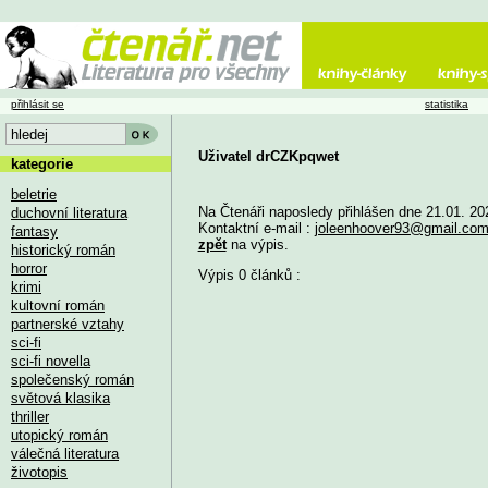
přihlásit se
statistika
Uživatel drCZKpqwet
kategorie
beletrie
Na Čtenáři naposledy přihlášen dne 21.01. 20
duchovní literatura
Kontaktní e-mail :
joleenhoover93@gmail.co
fantasy
zpět
na výpis.
historický román
horror
Výpis 0 článků :
krimi
kultovní román
partnerské vztahy
sci-fi
sci-fi novella
společenský román
světová klasika
thriller
utopický román
válečná literatura
životopis