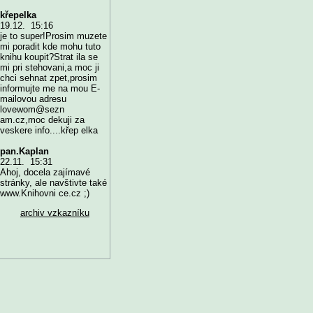
křepelka
19.12. 15:16
je to super!Prosim muzete
mi poradit kde mohu tuto
knihu koupit?Strat ila se
mi pri stehovani,a moc ji
chci sehnat zpet,prosim
informujte me na mou E-
mailovou adresu
lovewom@sezn
am.cz,moc dekuji za
veskere info....křep elka
pan.Kaplan
22.11. 15:31
Ahoj, docela zajímavé
stránky, ale navštivte také
www.Knihovni ce.cz ;)
archiv vzkazníku