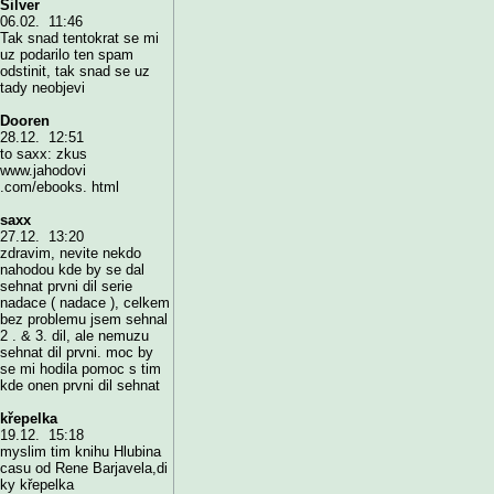
Silver
06.02. 11:46
Tak snad tentokrat se mi
uz podarilo ten spam
odstinit, tak snad se uz
tady neobjevi
Dooren
28.12. 12:51
to saxx: zkus
www.jahodovi
.com/ebooks. html
saxx
27.12. 13:20
zdravim, nevite nekdo
nahodou kde by se dal
sehnat prvni dil serie
nadace ( nadace ), celkem
bez problemu jsem sehnal
2 . & 3. dil, ale nemuzu
sehnat dil prvni. moc by
se mi hodila pomoc s tim
kde onen prvni dil sehnat
křepelka
19.12. 15:18
myslim tim knihu Hlubina
casu od Rene Barjavela,di
ky křepelka