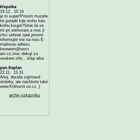
křepelka
19.12. 15:16
je to super!Prosim muzete
mi poradit kde mohu tuto
knihu koupit?Strat ila se
mi pri stehovani,a moc ji
chci sehnat zpet,prosim
informujte me na mou E-
mailovou adresu
lovewom@sezn
am.cz,moc dekuji za
veskere info....křep elka
pan.Kaplan
22.11. 15:31
Ahoj, docela zajímavé
stránky, ale navštivte také
www.Knihovni ce.cz ;)
archiv vzkazníku