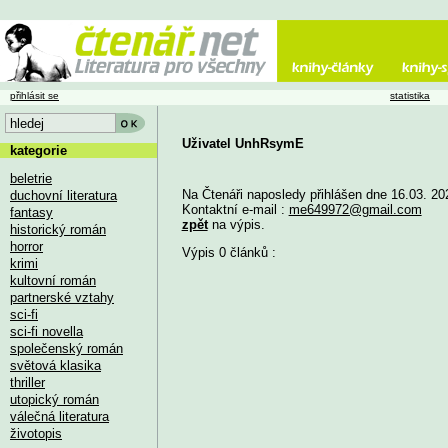
přihlásit se
statistika
Uživatel UnhRsymE
kategorie
beletrie
Na Čtenáři naposledy přihlášen dne 16.03. 20
duchovní literatura
Kontaktní e-mail :
me649972@gmail.com
fantasy
zpět
na výpis.
historický román
horror
Výpis 0 článků :
krimi
kultovní román
partnerské vztahy
sci-fi
sci-fi novella
společenský román
světová klasika
thriller
utopický román
válečná literatura
životopis