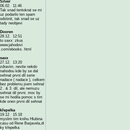
Silver
06.02. 11:46
Tak snad tentokrat se mi
uz podarilo ten spam
odstinit, tak snad se uz
tady neobjevi
Dooren
28.12. 12:51
to saxx: zkus
www.jahodovi
.com/ebooks. html
saxx
27.12. 13:20
zdravim, nevite nekdo
nahodou kde by se dal
sehnat prvni dil serie
nadace ( nadace ), celkem
bez problemu jsem sehnal
2 . & 3. dil, ale nemuzu
sehnat dil prvni. moc by
se mi hodila pomoc s tim
kde onen prvni dil sehnat
křepelka
19.12. 15:18
myslim tim knihu Hlubina
casu od Rene Barjavela,di
ky křepelka