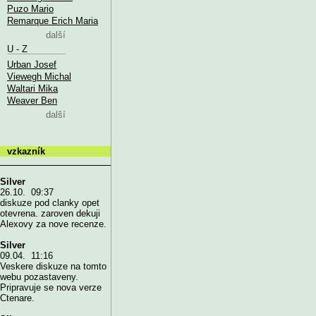
Puzo Mario
Remarque Erich Maria
další
U - Z
Urban Josef
Viewegh Michal
Waltari Mika
Weaver Ben
další
vzkazník
Silver
26.10. 09:37
diskuze pod clanky opet
otevrena. zaroven dekuji
Alexovy za nove recenze.
Silver
09.04. 11:16
Veskere diskuze na tomto
webu pozastaveny.
Pripravuje se nova verze
Ctenare.