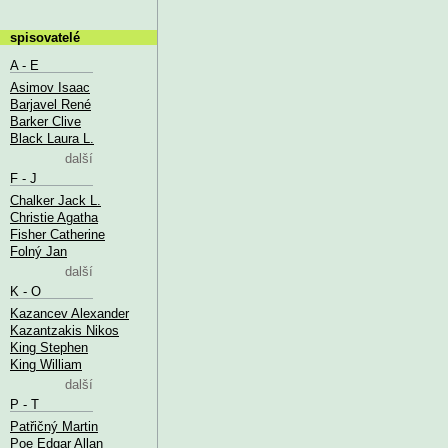
spisovatelé
A - E
Asimov Isaac
Barjavel René
Barker Clive
Black Laura L.
další
F - J
Chalker Jack L.
Christie Agatha
Fisher Catherine
Folný Jan
další
K - O
Kazancev Alexander
Kazantzakis Nikos
King Stephen
King William
další
P - T
Patřičný Martin
Poe Edgar Allan