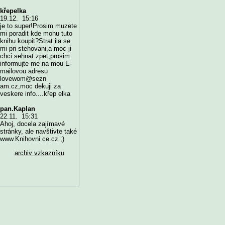
křepelka
19.12. 15:16
je to super!Prosim muzete
mi poradit kde mohu tuto
knihu koupit?Strat ila se
mi pri stehovani,a moc ji
chci sehnat zpet,prosim
informujte me na mou E-
mailovou adresu
lovewom@sezn
am.cz,moc dekuji za
veskere info....křep elka
pan.Kaplan
22.11. 15:31
Ahoj, docela zajímavé
stránky, ale navštivte také
www.Knihovni ce.cz ;)
archiv vzkazníku