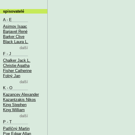
spisovatelé
A - E
Asimov Isaac
Barjavel René
Barker Clive
Black Laura L.
další
F - J
Chalker Jack L.
Christie Agatha
Fisher Catherine
Folný Jan
další
K - O
Kazancev Alexander
Kazantzakis Nikos
King Stephen
King William
další
P - T
Patřičný Martin
Poe Edgar Allan