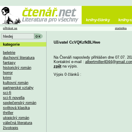
přihlásit se
statistika
Uživatel CcVQKzfkBLHwe
kategorie
beletrie
Na Čtenáři naposledy přihlášen dne 07.07. 20
duchovní literatura
Kontaktní e-mail :
albertmiller4044@gmail.co
fantasy
zpět
na výpis.
historický román
horror
Výpis 0 článků :
krimi
kultovní román
partnerské vztahy
sci-fi
sci-fi novella
společenský román
světová klasika
thriller
utopický román
válečná literatura
životopis