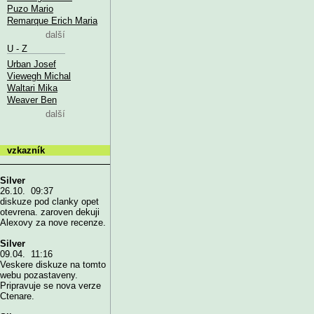
Puzo Mario
Remarque Erich Maria
další
U - Z
Urban Josef
Viewegh Michal
Waltari Mika
Weaver Ben
další
vzkazník
Silver
26.10. 09:37
diskuze pod clanky opet
otevrena. zaroven dekuji
Alexovy za nove recenze.
Silver
09.04. 11:16
Veskere diskuze na tomto
webu pozastaveny.
Pripravuje se nova verze
Ctenare.