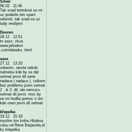
Silver
06.02. 11:46
Tak snad tentokrat se mi
uz podarilo ten spam
odstinit, tak snad se uz
tady neobjevi
Dooren
28.12. 12:51
to saxx: zkus
www.jahodovi
.com/ebooks. html
saxx
27.12. 13:20
zdravim, nevite nekdo
nahodou kde by se dal
sehnat prvni dil serie
nadace ( nadace ), celkem
bez problemu jsem sehnal
2 . & 3. dil, ale nemuzu
sehnat dil prvni. moc by
se mi hodila pomoc s tim
kde onen prvni dil sehnat
křepelka
19.12. 15:18
myslim tim knihu Hlubina
casu od Rene Barjavela,di
ky křepelka