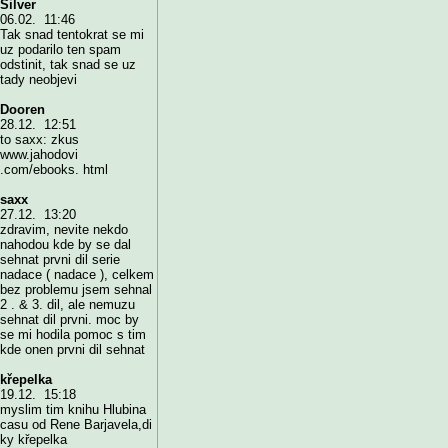
Silver
06.02. 11:46
Tak snad tentokrat se mi
uz podarilo ten spam
odstinit, tak snad se uz
tady neobjevi
Dooren
28.12. 12:51
to saxx: zkus
www.jahodovi
.com/ebooks. html
saxx
27.12. 13:20
zdravim, nevite nekdo
nahodou kde by se dal
sehnat prvni dil serie
nadace ( nadace ), celkem
bez problemu jsem sehnal
2 . & 3. dil, ale nemuzu
sehnat dil prvni. moc by
se mi hodila pomoc s tim
kde onen prvni dil sehnat
křepelka
19.12. 15:18
myslim tim knihu Hlubina
casu od Rene Barjavela,di
ky křepelka