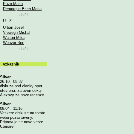
Puzo Mario
Remarque Erich Maria
další
U - Z
Urban Josef
Viewegh Michal
Waltari Mika
Weaver Ben
další
vzkazník
Silver
26.10. 09:37
diskuze pod clanky opet
otevrena. zaroven dekuji
Alexovy za nove recenze.
Silver
09.04. 11:16
Veskere diskuze na tomto
webu pozastaveny.
Pripravuje se nova verze
Ctenare.