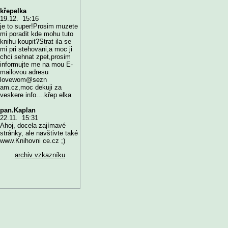
křepelka
19.12. 15:16
je to super!Prosim muzete
mi poradit kde mohu tuto
knihu koupit?Strat ila se
mi pri stehovani,a moc ji
chci sehnat zpet,prosim
informujte me na mou E-
mailovou adresu
lovewom@sezn
am.cz,moc dekuji za
veskere info....křep elka
pan.Kaplan
22.11. 15:31
Ahoj, docela zajímavé
stránky, ale navštivte také
www.Knihovni ce.cz ;)
archiv vzkazníku