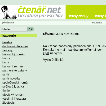
přihlásit se
statistika
Uživatel vDHYhufPZSMU
kategorie
beletrie
Na Čtenáři naposledy přihlášen dne 11.09. 20
duchovní literatura
Kontaktní e-mail :
sandramrphy@gmail.com
fantasy
zpět
na výpis.
historický román
horror
Výpis 0 článků :
krimi
kultovní román
partnerské vztahy
sci-fi
sci-fi novella
společenský román
světová klasika
thriller
utopický román
válečná literatura
životopis