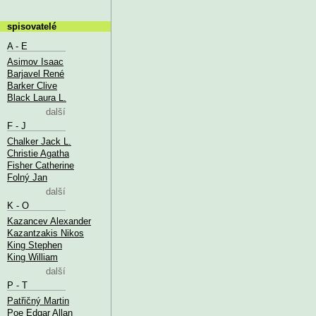
spisovatelé
A - E
Asimov Isaac
Barjavel René
Barker Clive
Black Laura L.
další
F - J
Chalker Jack L.
Christie Agatha
Fisher Catherine
Folný Jan
další
K - O
Kazancev Alexander
Kazantzakis Nikos
King Stephen
King William
další
P - T
Patřičný Martin
Poe Edgar Allan