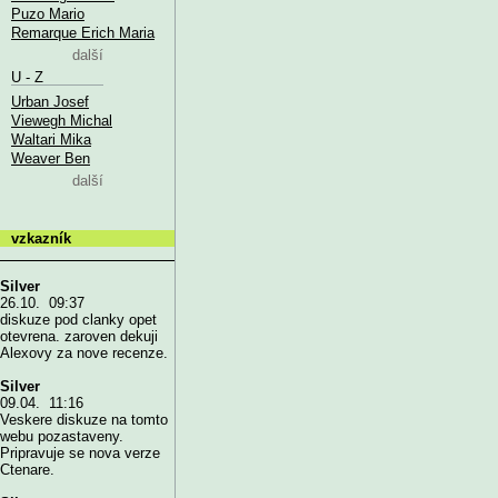
Puzo Mario
Remarque Erich Maria
další
U - Z
Urban Josef
Viewegh Michal
Waltari Mika
Weaver Ben
další
vzkazník
Silver
26.10. 09:37
diskuze pod clanky opet
otevrena. zaroven dekuji
Alexovy za nove recenze.
Silver
09.04. 11:16
Veskere diskuze na tomto
webu pozastaveny.
Pripravuje se nova verze
Ctenare.