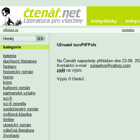
přihlásit se
statistika
Uživatel txzvPtFPxfx
kategorie
beletrie
Na Čtenáři naposledy přihlášen dne 23.09. 20
duchovní literatura
Kontaktní e-mail :
runawtyp@yahoo.com
fantasy
zpět
na výpis.
historický román
horror
Výpis 0 článků :
krimi
kultovní román
partnerské vztahy
sci-fi
sci-fi novella
společenský román
světová klasika
thriller
utopický román
válečná literatura
životopis