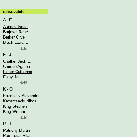
spisovatelé
A - E
Asimov Isaac
Barjavel René
Barker Clive
Black Laura L.
další
F - J
Chalker Jack L.
Christie Agatha
Fisher Catherine
Folný Jan
další
K - O
Kazancev Alexander
Kazantzakis Nikos
King Stephen
King William
další
P - T
Patřičný Martin
Poe Edgar Allan