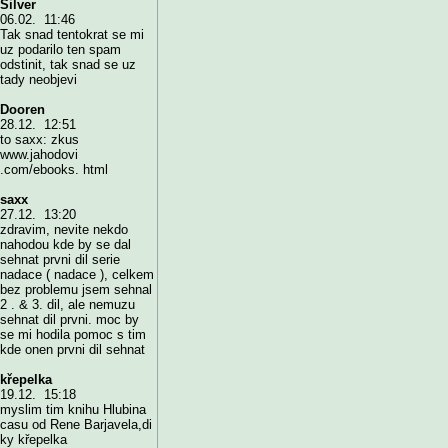
Silver
06.02. 11:46
Tak snad tentokrat se mi
uz podarilo ten spam
odstinit, tak snad se uz
tady neobjevi
Dooren
28.12. 12:51
to saxx: zkus
www.jahodovi
.com/ebooks. html
saxx
27.12. 13:20
zdravim, nevite nekdo
nahodou kde by se dal
sehnat prvni dil serie
nadace ( nadace ), celkem
bez problemu jsem sehnal
2 . & 3. dil, ale nemuzu
sehnat dil prvni. moc by
se mi hodila pomoc s tim
kde onen prvni dil sehnat
křepelka
19.12. 15:18
myslim tim knihu Hlubina
casu od Rene Barjavela,di
ky křepelka