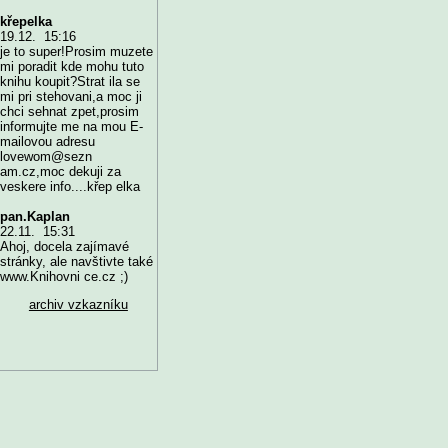
křepelka
19.12. 15:16
je to super!Prosim muzete
mi poradit kde mohu tuto
knihu koupit?Strat ila se
mi pri stehovani,a moc ji
chci sehnat zpet,prosim
informujte me na mou E-
mailovou adresu
lovewom@sezn
am.cz,moc dekuji za
veskere info....křep elka
pan.Kaplan
22.11. 15:31
Ahoj, docela zajímavé
stránky, ale navštivte také
www.Knihovni ce.cz ;)
archiv vzkazníku