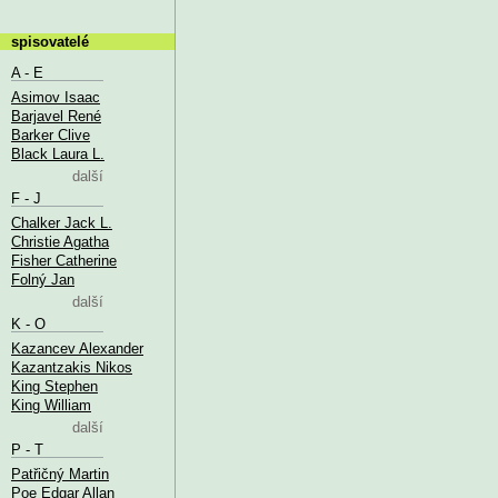
spisovatelé
A - E
Asimov Isaac
Barjavel René
Barker Clive
Black Laura L.
další
F - J
Chalker Jack L.
Christie Agatha
Fisher Catherine
Folný Jan
další
K - O
Kazancev Alexander
Kazantzakis Nikos
King Stephen
King William
další
P - T
Patřičný Martin
Poe Edgar Allan