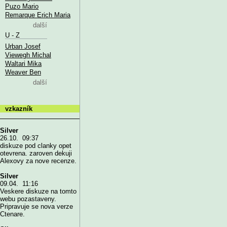
Puzo Mario
Remarque Erich Maria
další
U - Z
Urban Josef
Viewegh Michal
Waltari Mika
Weaver Ben
další
vzkazník
Silver
26.10. 09:37
diskuze pod clanky opet
otevrena. zaroven dekuji
Alexovy za nove recenze.
Silver
09.04. 11:16
Veskere diskuze na tomto
webu pozastaveny.
Pripravuje se nova verze
Ctenare.