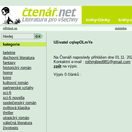
přihlásit se
statistika
Uživatel cqlepOLmYe
kategorie
beletrie
Na Čtenáři naposledy přihlášen dne 01.11. 20
duchovní literatura
Kontaktní e-mail :
rothrigbied981@gmail.com
fantasy
zpět
na výpis.
historický román
horror
Výpis 0 článků :
krimi
kultovní román
partnerské vztahy
sci-fi
sci-fi novella
společenský román
světová klasika
thriller
utopický román
válečná literatura
životopis