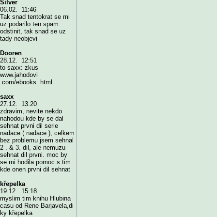
Silver
06.02. 11:46
Tak snad tentokrat se mi
uz podarilo ten spam
odstinit, tak snad se uz
tady neobjevi
Dooren
28.12. 12:51
to saxx: zkus
www.jahodovi
.com/ebooks. html
saxx
27.12. 13:20
zdravim, nevite nekdo
nahodou kde by se dal
sehnat prvni dil serie
nadace ( nadace ), celkem
bez problemu jsem sehnal
2 . & 3. dil, ale nemuzu
sehnat dil prvni. moc by
se mi hodila pomoc s tim
kde onen prvni dil sehnat
křepelka
19.12. 15:18
myslim tim knihu Hlubina
casu od Rene Barjavela,di
ky křepelka