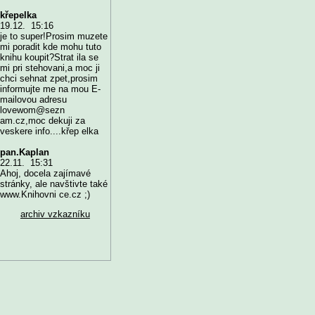
křepelka
19.12. 15:16
je to super!Prosim muzete
mi poradit kde mohu tuto
knihu koupit?Strat ila se
mi pri stehovani,a moc ji
chci sehnat zpet,prosim
informujte me na mou E-
mailovou adresu
lovewom@sezn
am.cz,moc dekuji za
veskere info....křep elka
pan.Kaplan
22.11. 15:31
Ahoj, docela zajímavé
stránky, ale navštivte také
www.Knihovni ce.cz ;)
archiv vzkazníku