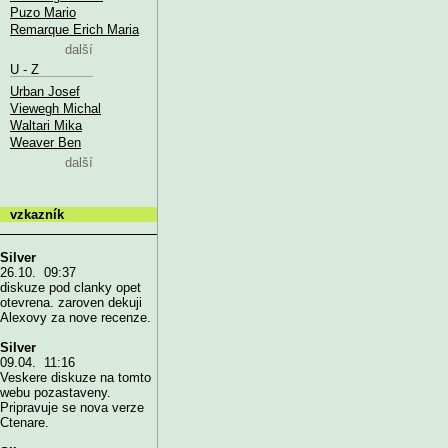
Puzo Mario
Remarque Erich Maria
další
U - Z
Urban Josef
Viewegh Michal
Waltari Mika
Weaver Ben
další
vzkazník
Silver
26.10. 09:37
diskuze pod clanky opet
otevrena. zaroven dekuji
Alexovy za nove recenze.
Silver
09.04. 11:16
Veskere diskuze na tomto
webu pozastaveny.
Pripravuje se nova verze
Ctenare.