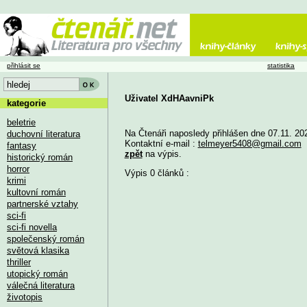
přihlásit se
statistika
Uživatel XdHAavniPk
kategorie
beletrie
Na Čtenáři naposledy přihlášen dne 07.11. 20
duchovní literatura
Kontaktní e-mail :
telmeyer5408@gmail.com
fantasy
zpět
na výpis.
historický román
horror
Výpis 0 článků :
krimi
kultovní román
partnerské vztahy
sci-fi
sci-fi novella
společenský román
světová klasika
thriller
utopický román
válečná literatura
životopis