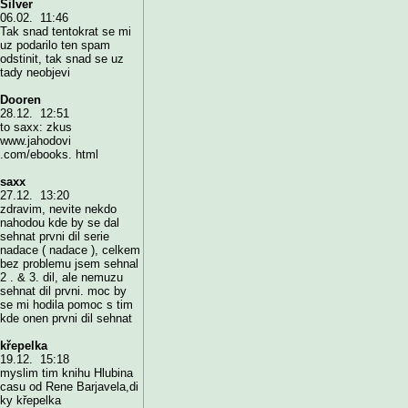
Silver
06.02. 11:46
Tak snad tentokrat se mi
uz podarilo ten spam
odstinit, tak snad se uz
tady neobjevi
Dooren
28.12. 12:51
to saxx: zkus
www.jahodovi
.com/ebooks. html
saxx
27.12. 13:20
zdravim, nevite nekdo
nahodou kde by se dal
sehnat prvni dil serie
nadace ( nadace ), celkem
bez problemu jsem sehnal
2 . & 3. dil, ale nemuzu
sehnat dil prvni. moc by
se mi hodila pomoc s tim
kde onen prvni dil sehnat
křepelka
19.12. 15:18
myslim tim knihu Hlubina
casu od Rene Barjavela,di
ky křepelka