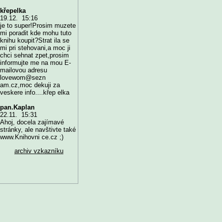
křepelka
19.12. 15:16
je to super!Prosim muzete
mi poradit kde mohu tuto
knihu koupit?Strat ila se
mi pri stehovani,a moc ji
chci sehnat zpet,prosim
informujte me na mou E-
mailovou adresu
lovewom@sezn
am.cz,moc dekuji za
veskere info....křep elka
pan.Kaplan
22.11. 15:31
Ahoj, docela zajímavé
stránky, ale navštivte také
www.Knihovni ce.cz ;)
archiv vzkazníku