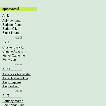
spisovatelé
A - E
Asimov Isaac
Barjavel René
Barker Clive
Black Laura L.
další
F - J
Chalker Jack L.
Christie Agatha
Fisher Catherine
Folný Jan
další
K - O
Kazancev Alexander
Kazantzakis Nikos
King Stephen
King William
další
P - T
Patřičný Martin
Poe Edgar Allan