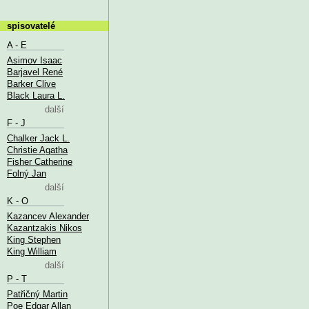
spisovatelé
A - E
Asimov Isaac
Barjavel René
Barker Clive
Black Laura L.
další
F - J
Chalker Jack L.
Christie Agatha
Fisher Catherine
Folný Jan
další
K - O
Kazancev Alexander
Kazantzakis Nikos
King Stephen
King William
další
P - T
Patřičný Martin
Poe Edgar Allan