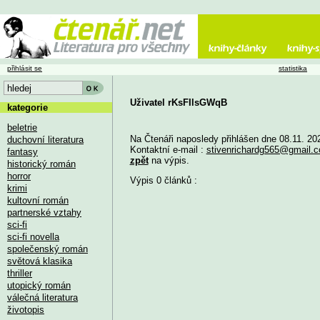
přihlásit se
statistika
Uživatel rKsFIlsGWqB
kategorie
beletrie
Na Čtenáři naposledy přihlášen dne 08.11. 20
duchovní literatura
Kontaktní e-mail :
stivenrichardg565@gmail.
fantasy
zpět
na výpis.
historický román
horror
Výpis 0 článků :
krimi
kultovní román
partnerské vztahy
sci-fi
sci-fi novella
společenský román
světová klasika
thriller
utopický román
válečná literatura
životopis