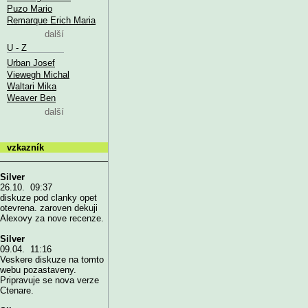
Puzo Mario
Remarque Erich Maria
další
U - Z
Urban Josef
Viewegh Michal
Waltari Mika
Weaver Ben
další
vzkazník
Silver
26.10. 09:37
diskuze pod clanky opet
otevrena. zaroven dekuji
Alexovy za nove recenze.
Silver
09.04. 11:16
Veskere diskuze na tomto
webu pozastaveny.
Pripravuje se nova verze
Ctenare.