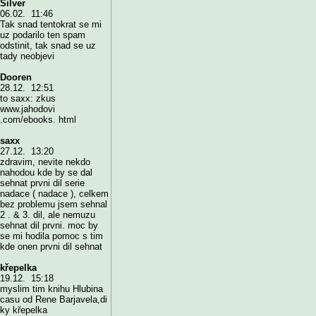
Silver
06.02. 11:46
Tak snad tentokrat se mi
uz podarilo ten spam
odstinit, tak snad se uz
tady neobjevi
Dooren
28.12. 12:51
to saxx: zkus
www.jahodovi
.com/ebooks. html
saxx
27.12. 13:20
zdravim, nevite nekdo
nahodou kde by se dal
sehnat prvni dil serie
nadace ( nadace ), celkem
bez problemu jsem sehnal
2 . & 3. dil, ale nemuzu
sehnat dil prvni. moc by
se mi hodila pomoc s tim
kde onen prvni dil sehnat
křepelka
19.12. 15:18
myslim tim knihu Hlubina
casu od Rene Barjavela,di
ky křepelka