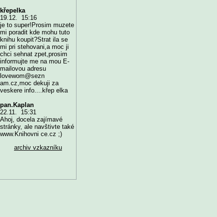
křepelka
19.12. 15:16
je to super!Prosim muzete
mi poradit kde mohu tuto
knihu koupit?Strat ila se
mi pri stehovani,a moc ji
chci sehnat zpet,prosim
informujte me na mou E-
mailovou adresu
lovewom@sezn
am.cz,moc dekuji za
veskere info....křep elka
pan.Kaplan
22.11. 15:31
Ahoj, docela zajímavé
stránky, ale navštivte také
www.Knihovni ce.cz ;)
archiv vzkazníku