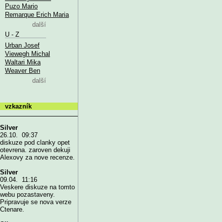
Puzo Mario
Remarque Erich Maria
další
U - Z
Urban Josef
Viewegh Michal
Waltari Mika
Weaver Ben
další
vzkazník
Silver
26.10. 09:37
diskuze pod clanky opet
otevrena. zaroven dekuji
Alexovy za nove recenze.
Silver
09.04. 11:16
Veskere diskuze na tomto
webu pozastaveny.
Pripravuje se nova verze
Ctenare.