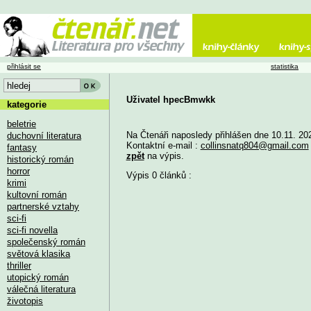
přihlásit se
statistika
Uživatel hpecBmwkk
kategorie
beletrie
Na Čtenáři naposledy přihlášen dne 10.11. 20
duchovní literatura
Kontaktní e-mail :
collinsnatq804@gmail.com
fantasy
zpět
na výpis.
historický román
horror
Výpis 0 článků :
krimi
kultovní román
partnerské vztahy
sci-fi
sci-fi novella
společenský román
světová klasika
thriller
utopický román
válečná literatura
životopis