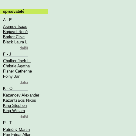
spisovatelé
A - E
Asimov Isaac
Barjavel René
Barker Clive
Black Laura L.
další
F - J
Chalker Jack L.
Christie Agatha
Fisher Catherine
Folný Jan
další
K - O
Kazancev Alexander
Kazantzakis Nikos
King Stephen
King William
další
P - T
Patřičný Martin
Poe Edgar Allan