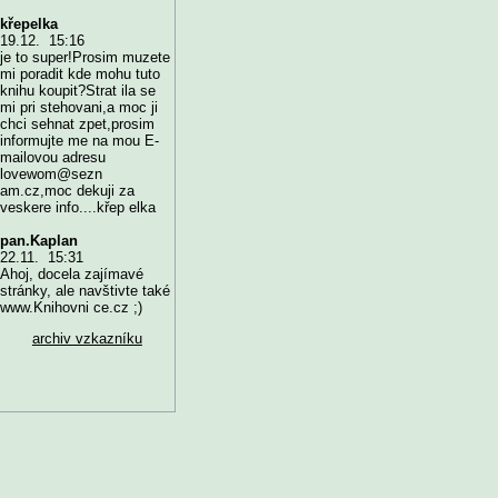
křepelka
19.12. 15:16
je to super!Prosim muzete
mi poradit kde mohu tuto
knihu koupit?Strat ila se
mi pri stehovani,a moc ji
chci sehnat zpet,prosim
informujte me na mou E-
mailovou adresu
lovewom@sezn
am.cz,moc dekuji za
veskere info....křep elka
pan.Kaplan
22.11. 15:31
Ahoj, docela zajímavé
stránky, ale navštivte také
www.Knihovni ce.cz ;)
archiv vzkazníku