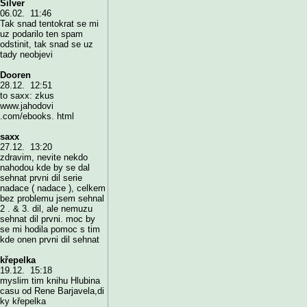
Silver
06.02. 11:46
Tak snad tentokrat se mi
uz podarilo ten spam
odstinit, tak snad se uz
tady neobjevi
Dooren
28.12. 12:51
to saxx: zkus
www.jahodovi
.com/ebooks. html
saxx
27.12. 13:20
zdravim, nevite nekdo
nahodou kde by se dal
sehnat prvni dil serie
nadace ( nadace ), celkem
bez problemu jsem sehnal
2 . & 3. dil, ale nemuzu
sehnat dil prvni. moc by
se mi hodila pomoc s tim
kde onen prvni dil sehnat
křepelka
19.12. 15:18
myslim tim knihu Hlubina
casu od Rene Barjavela,di
ky křepelka