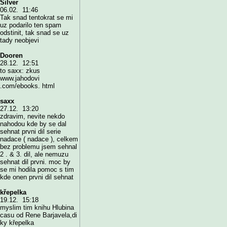
Silver
06.02. 11:46
Tak snad tentokrat se mi
uz podarilo ten spam
odstinit, tak snad se uz
tady neobjevi
Dooren
28.12. 12:51
to saxx: zkus
www.jahodovi
.com/ebooks. html
saxx
27.12. 13:20
zdravim, nevite nekdo
nahodou kde by se dal
sehnat prvni dil serie
nadace ( nadace ), celkem
bez problemu jsem sehnal
2 . & 3. dil, ale nemuzu
sehnat dil prvni. moc by
se mi hodila pomoc s tim
kde onen prvni dil sehnat
křepelka
19.12. 15:18
myslim tim knihu Hlubina
casu od Rene Barjavela,di
ky křepelka