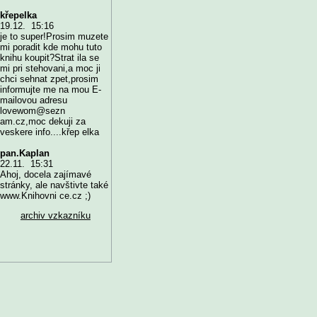
křepelka
19.12. 15:16
je to super!Prosim muzete
mi poradit kde mohu tuto
knihu koupit?Strat ila se
mi pri stehovani,a moc ji
chci sehnat zpet,prosim
informujte me na mou E-
mailovou adresu
lovewom@sezn
am.cz,moc dekuji za
veskere info....křep elka
pan.Kaplan
22.11. 15:31
Ahoj, docela zajímavé
stránky, ale navštivte také
www.Knihovni ce.cz ;)
archiv vzkazníku