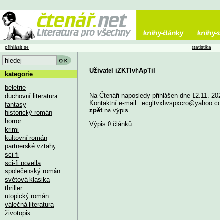
přihlásit se
statistika
Uživatel iZKTlvhApTil
kategorie
beletrie
Na Čtenáři naposledy přihlášen dne 12.11. 20
duchovní literatura
Kontaktní e-mail :
ecgltvxhvspxcro@yahoo.c
fantasy
zpět
na výpis.
historický román
horror
Výpis 0 článků :
krimi
kultovní román
partnerské vztahy
sci-fi
sci-fi novella
společenský román
světová klasika
thriller
utopický román
válečná literatura
životopis