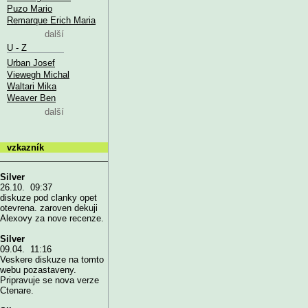
Puzo Mario
Remarque Erich Maria
další
U - Z
Urban Josef
Viewegh Michal
Waltari Mika
Weaver Ben
další
vzkazník
Silver
26.10. 09:37
diskuze pod clanky opet
otevrena. zaroven dekuji
Alexovy za nove recenze.
Silver
09.04. 11:16
Veskere diskuze na tomto
webu pozastaveny.
Pripravuje se nova verze
Ctenare.