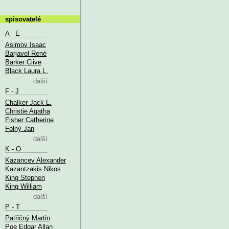
spisovatelé
A - E
Asimov Isaac
Barjavel René
Barker Clive
Black Laura L.
další
F - J
Chalker Jack L.
Christie Agatha
Fisher Catherine
Folný Jan
další
K - O
Kazancev Alexander
Kazantzakis Nikos
King Stephen
King William
další
P - T
Patřičný Martin
Poe Edgar Allan