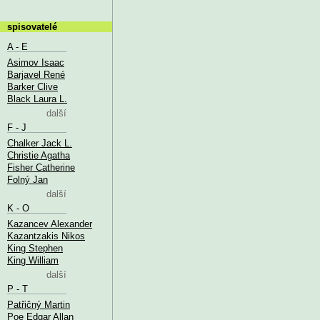
spisovatelé
A - E
Asimov Isaac
Barjavel René
Barker Clive
Black Laura L.
další
F - J
Chalker Jack L.
Christie Agatha
Fisher Catherine
Folný Jan
další
K - O
Kazancev Alexander
Kazantzakis Nikos
King Stephen
King William
další
P - T
Patřičný Martin
Poe Edgar Allan