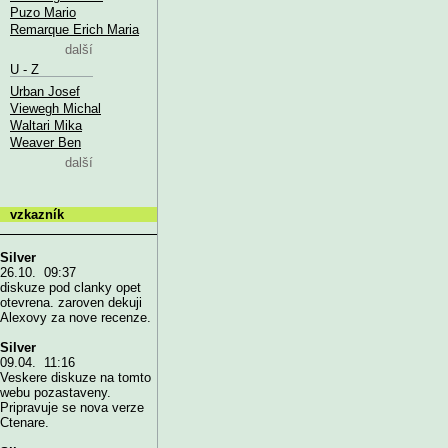
Puzo Mario
Remarque Erich Maria
další
U - Z
Urban Josef
Viewegh Michal
Waltari Mika
Weaver Ben
další
vzkazník
Silver
26.10. 09:37
diskuze pod clanky opet
otevrena. zaroven dekuji
Alexovy za nove recenze.
Silver
09.04. 11:16
Veskere diskuze na tomto
webu pozastaveny.
Pripravuje se nova verze
Ctenare.