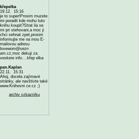
křepelka
19.12. 15:16
je to super!Prosim muzete
mi poradit kde mohu tuto
knihu koupit?Strat ila se
mi pri stehovani,a moc ji
chci sehnat zpet,prosim
informujte me na mou E-
mailovou adresu
lovewom@sezn
am.cz,moc dekuji za
veskere info....křep elka
pan.Kaplan
22.11. 15:31
Ahoj, docela zajímavé
stránky, ale navštivte také
www.Knihovni ce.cz ;)
archiv vzkazníku