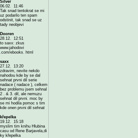
Silver
06.02. 11:46
Tak snad tentokrat se mi
uz podarilo ten spam
odstinit, tak snad se uz
tady neobjevi
Dooren
28.12. 12:51
to saxx: zkus
www.jahodovi
.com/ebooks. html
saxx
27.12. 13:20
zdravim, nevite nekdo
nahodou kde by se dal
sehnat prvni dil serie
nadace ( nadace ), celkem
bez problemu jsem sehnal
2 . & 3. dil, ale nemuzu
sehnat dil prvni. moc by
se mi hodila pomoc s tim
kde onen prvni dil sehnat
křepelka
19.12. 15:18
myslim tim knihu Hlubina
casu od Rene Barjavela,di
ky křepelka