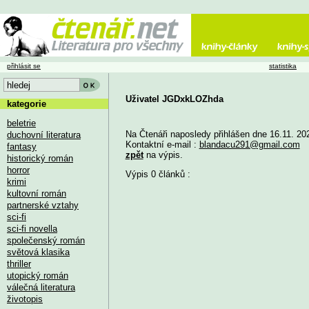
přihlásit se
statistika
Uživatel JGDxkLOZhda
kategorie
beletrie
Na Čtenáři naposledy přihlášen dne 16.11. 20
duchovní literatura
Kontaktní e-mail :
blandacu291@gmail.com
fantasy
zpět
na výpis.
historický román
horror
Výpis 0 článků :
krimi
kultovní román
partnerské vztahy
sci-fi
sci-fi novella
společenský román
světová klasika
thriller
utopický román
válečná literatura
životopis