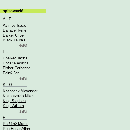
spisovatelé
A - E
Asimov Isaac
Barjavel René
Barker Clive
Black Laura L.
další
F - J
Chalker Jack L.
Christie Agatha
Fisher Catherine
Folný Jan
další
K - O
Kazancev Alexander
Kazantzakis Nikos
King Stephen
King William
další
P - T
Patřičný Martin
Poe Edgar Allan