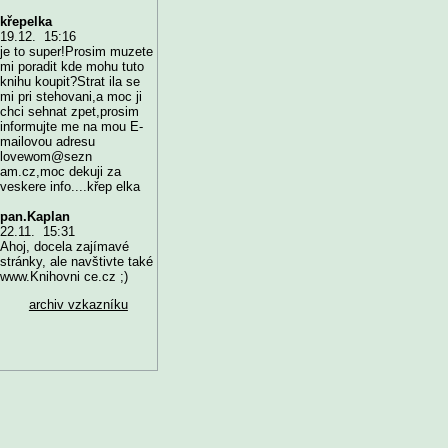
křepelka
19.12. 15:16
je to super!Prosim muzete
mi poradit kde mohu tuto
knihu koupit?Strat ila se
mi pri stehovani,a moc ji
chci sehnat zpet,prosim
informujte me na mou E-
mailovou adresu
lovewom@sezn
am.cz,moc dekuji za
veskere info....křep elka
pan.Kaplan
22.11. 15:31
Ahoj, docela zajímavé
stránky, ale navštivte také
www.Knihovni ce.cz ;)
archiv vzkazníku