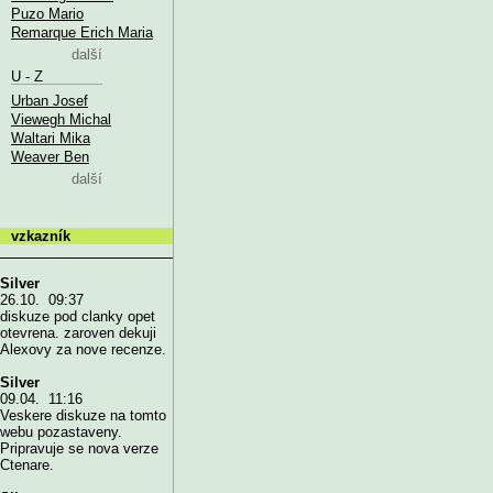
Puzo Mario
Remarque Erich Maria
další
U - Z
Urban Josef
Viewegh Michal
Waltari Mika
Weaver Ben
další
vzkazník
Silver
26.10. 09:37
diskuze pod clanky opet
otevrena. zaroven dekuji
Alexovy za nove recenze.
Silver
09.04. 11:16
Veskere diskuze na tomto
webu pozastaveny.
Pripravuje se nova verze
Ctenare.