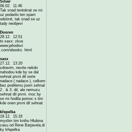
Silver
06.02. 11:46
Tak snad tentokrat se mi
uz podarilo ten spam
odstinit, tak snad se uz
tady neobjevi
Dooren
28.12. 12:51
to saxx: zkus
www.jahodovi
.com/ebooks. html
saxx
27.12. 13:20
zdravim, nevite nekdo
nahodou kde by se dal
sehnat prvni dil serie
nadace ( nadace ), celkem
bez problemu jsem sehnal
2 . & 3. dil, ale nemuzu
sehnat dil prvni. moc by
se mi hodila pomoc s tim
kde onen prvni dil sehnat
křepelka
19.12. 15:18
myslim tim knihu Hlubina
casu od Rene Barjavela,di
ky křepelka