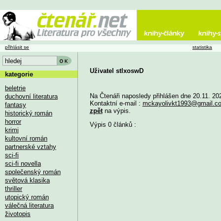
přihlásit se
statistika
Uživatel stlxoswD
kategorie
beletrie
Na Čtenáři naposledy přihlášen dne 20.11. 20
duchovní literatura
Kontaktní e-mail :
mckayolivkt1993@gmail.c
fantasy
zpět
na výpis.
historický román
horror
Výpis 0 článků :
krimi
kultovní román
partnerské vztahy
sci-fi
sci-fi novella
společenský román
světová klasika
thriller
utopický román
válečná literatura
životopis