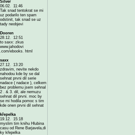
Silver
06.02. 11:46
Tak snad tentokrat se mi
uz podarilo ten spam
odstinit, tak snad se uz
tady neobjevi
Dooren
28.12. 12:51
to saxx: zkus
www.jahodovi
.com/ebooks. html
saxx
27.12. 13:20
zdravim, nevite nekdo
nahodou kde by se dal
sehnat prvni dil serie
nadace ( nadace ), celkem
bez problemu jsem sehnal
2 . & 3. dil, ale nemuzu
sehnat dil prvni. moc by
se mi hodila pomoc s tim
kde onen prvni dil sehnat
křepelka
19.12. 15:18
myslim tim knihu Hlubina
casu od Rene Barjavela,di
ky křepelka