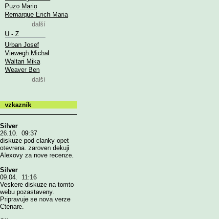
Puzo Mario
Remarque Erich Maria
další
U - Z
Urban Josef
Viewegh Michal
Waltari Mika
Weaver Ben
další
vzkazník
Silver
26.10. 09:37
diskuze pod clanky opet
otevrena. zaroven dekuji
Alexovy za nove recenze.
Silver
09.04. 11:16
Veskere diskuze na tomto
webu pozastaveny.
Pripravuje se nova verze
Ctenare.