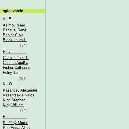
spisovatelé
A - E
Asimov Isaac
Barjavel René
Barker Clive
Black Laura L.
další
F - J
Chalker Jack L.
Christie Agatha
Fisher Catherine
Folný Jan
další
K - O
Kazancev Alexander
Kazantzakis Nikos
King Stephen
King William
další
P - T
Patřičný Martin
Poe Edgar Allan