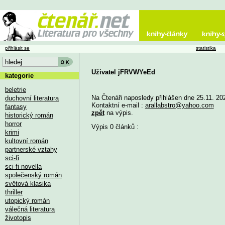
přihlásit se
statistika
Uživatel jFRVWYeEd
kategorie
beletrie
Na Čtenáři naposledy přihlášen dne 25.11. 20
duchovní literatura
Kontaktní e-mail :
arallabstro@yahoo.com
fantasy
zpět
na výpis.
historický román
horror
Výpis 0 článků :
krimi
kultovní román
partnerské vztahy
sci-fi
sci-fi novella
společenský román
světová klasika
thriller
utopický román
válečná literatura
životopis