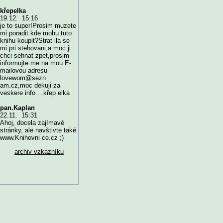
křepelka
19.12. 15:16
je to super!Prosim muzete
mi poradit kde mohu tuto
knihu koupit?Strat ila se
mi pri stehovani,a moc ji
chci sehnat zpet,prosim
informujte me na mou E-
mailovou adresu
lovewom@sezn
am.cz,moc dekuji za
veskere info....křep elka
pan.Kaplan
22.11. 15:31
Ahoj, docela zajímavé
stránky, ale navštivte také
www.Knihovni ce.cz ;)
archiv vzkazníku