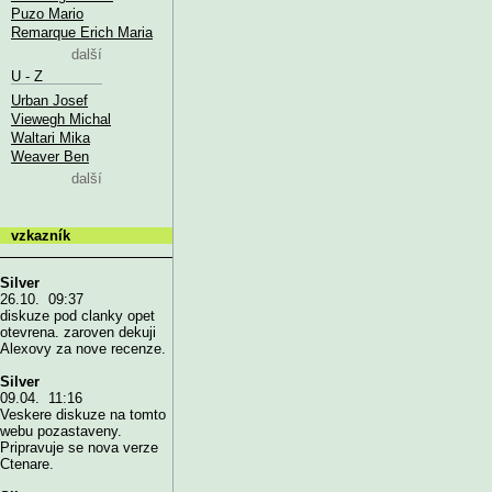
Puzo Mario
Remarque Erich Maria
další
U - Z
Urban Josef
Viewegh Michal
Waltari Mika
Weaver Ben
další
vzkazník
Silver
26.10. 09:37
diskuze pod clanky opet
otevrena. zaroven dekuji
Alexovy za nove recenze.
Silver
09.04. 11:16
Veskere diskuze na tomto
webu pozastaveny.
Pripravuje se nova verze
Ctenare.