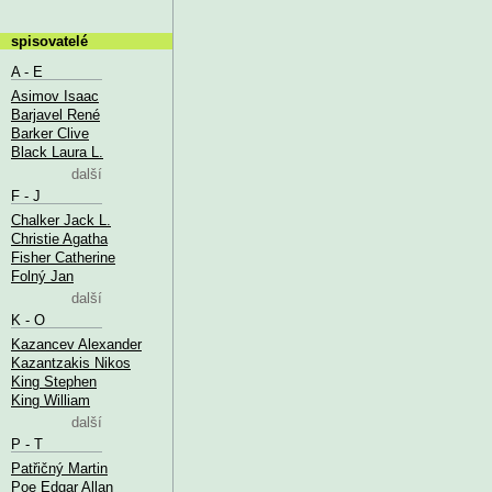
spisovatelé
A - E
Asimov Isaac
Barjavel René
Barker Clive
Black Laura L.
další
F - J
Chalker Jack L.
Christie Agatha
Fisher Catherine
Folný Jan
další
K - O
Kazancev Alexander
Kazantzakis Nikos
King Stephen
King William
další
P - T
Patřičný Martin
Poe Edgar Allan