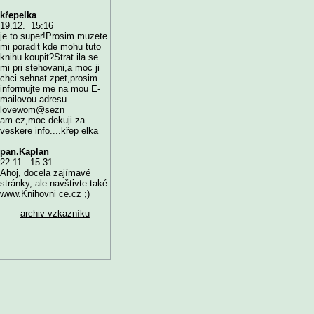
křepelka
19.12. 15:16
je to super!Prosim muzete
mi poradit kde mohu tuto
knihu koupit?Strat ila se
mi pri stehovani,a moc ji
chci sehnat zpet,prosim
informujte me na mou E-
mailovou adresu
lovewom@sezn
am.cz,moc dekuji za
veskere info....křep elka
pan.Kaplan
22.11. 15:31
Ahoj, docela zajímavé
stránky, ale navštivte také
www.Knihovni ce.cz ;)
archiv vzkazníku