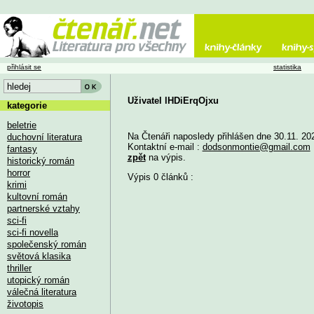
přihlásit se
statistika
Uživatel lHDiErqOjxu
kategorie
beletrie
Na Čtenáři naposledy přihlášen dne 30.11. 20
duchovní literatura
Kontaktní e-mail :
dodsonmontie@gmail.com
fantasy
zpět
na výpis.
historický román
horror
Výpis 0 článků :
krimi
kultovní román
partnerské vztahy
sci-fi
sci-fi novella
společenský román
světová klasika
thriller
utopický román
válečná literatura
životopis