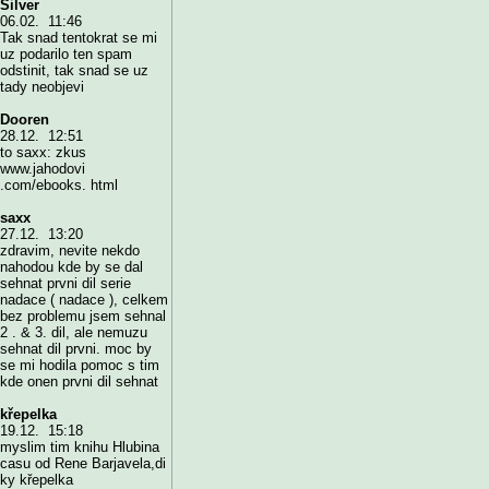
Silver
06.02. 11:46
Tak snad tentokrat se mi
uz podarilo ten spam
odstinit, tak snad se uz
tady neobjevi
Dooren
28.12. 12:51
to saxx: zkus
www.jahodovi
.com/ebooks. html
saxx
27.12. 13:20
zdravim, nevite nekdo
nahodou kde by se dal
sehnat prvni dil serie
nadace ( nadace ), celkem
bez problemu jsem sehnal
2 . & 3. dil, ale nemuzu
sehnat dil prvni. moc by
se mi hodila pomoc s tim
kde onen prvni dil sehnat
křepelka
19.12. 15:18
myslim tim knihu Hlubina
casu od Rene Barjavela,di
ky křepelka