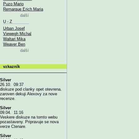
Puzo Mario
Remarque Erich Maria
další
U - Z
Urban Josef
Viewegh Michal
Waltari Mika
Weaver Ben
další
vzkazník
Silver
26.10. 09:37
diskuze pod clanky opet otevrena.
zaroven dekuji Alexovy za nove
recenze.
Silver
09.04. 11:16
Veskere diskuze na tomto webu
pozastaveny. Pripravuje se nova
verze Ctenare.
Silver