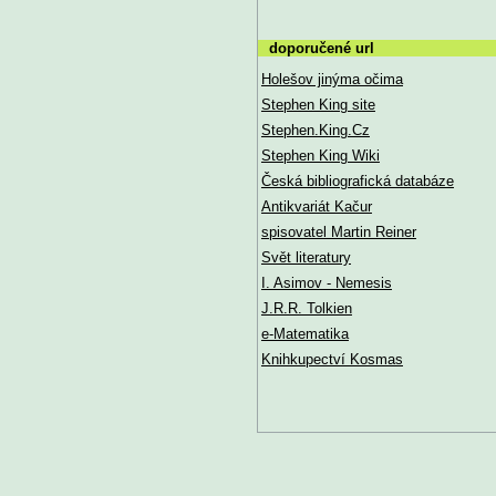
doporučené url
Holešov jinýma očima
Stephen King site
Stephen.King.Cz
Stephen King Wiki
Česká bibliografická databáze
Antikvariát Kačur
spisovatel Martin Reiner
Svět literatury
I. Asimov - Nemesis
J.R.R. Tolkien
e-Matematika
Knihkupectví Kosmas