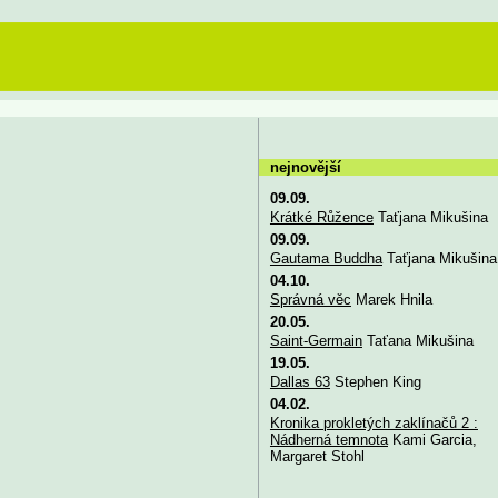
nejnovější
09.09.
Krátké Růžence
Taťjana Mikušina
09.09.
Gautama Buddha
Taťjana Mikušina
04.10.
Správná věc
Marek Hnila
20.05.
Saint-Germain
Taťana Mikušina
19.05.
Dallas 63
Stephen King
04.02.
Kronika prokletých zaklínačů 2 :
Nádherná temnota
Kami Garcia,
Margaret Stohl