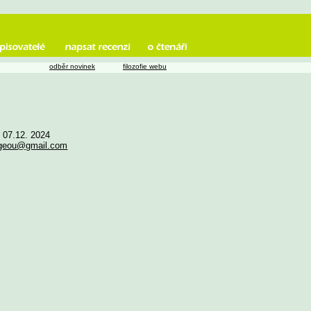
odběr novinek
filozofie webu
e 07.12. 2024
ageou@gmail.com