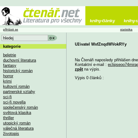
přihlásit se
statistika
Uživatel WxfZnqdWVokRYy
kategorie
beletrie
Na Čtenáři naposledy přihlášen dn
duchovní literatura
Kontaktní e-mail :
eclipseoo74mir
fantasy
zpět
na výpis.
historický román
horror
Výpis 0 článků :
krimi
kultovní román
partnerské vztahy
sci-fi
sci-fi novella
společenský román
světová klasika
thriller
utopický román
válečná literatura
životopis