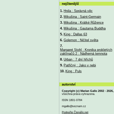
nejčtenější
1.
Hnila : Správná věc
2.
Mikušina : Saint-Germain
3.
Mikušina : Krátké Růžence
4.
Mikušina : Gautama Buddha
5.
King : Dallas 63
6.
Golemon : Ničitel světa
7.
Margaret Stohl : Kronika prokletých
zaklínačů 2 : Nádherná temnota
8.
Urban : 7 dní hříchů
9.
Patřičný : Jako v nebi
10.
King : Puls
autorství
Copyright (c) Marian Gallo 2002 - 2026,
všechna práva vyhrazena.
ISSN 1801-0784
mgallo@
seznam.cz
Podpořte Čtenáře.net