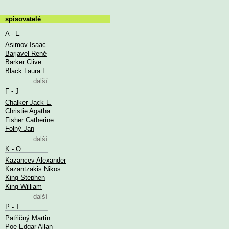
spisovatelé
A - E
Asimov Isaac
Barjavel René
Barker Clive
Black Laura L.
další
F - J
Chalker Jack L.
Christie Agatha
Fisher Catherine
Folný Jan
další
K - O
Kazancev Alexander
Kazantzakis Nikos
King Stephen
King William
další
P - T
Patřičný Martin
Poe Edgar Allan