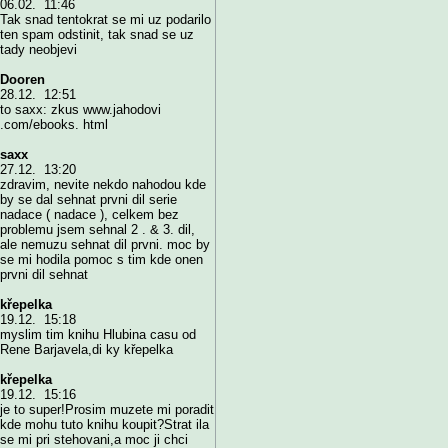
06.02. 11:46
Tak snad tentokrat se mi uz podarilo
ten spam odstinit, tak snad se uz
tady neobjevi
Dooren
28.12. 12:51
to saxx: zkus www.jahodovi
.com/ebooks. html
saxx
27.12. 13:20
zdravim, nevite nekdo nahodou kde
by se dal sehnat prvni dil serie
nadace ( nadace ), celkem bez
problemu jsem sehnal 2 . & 3. dil,
ale nemuzu sehnat dil prvni. moc by
se mi hodila pomoc s tim kde onen
prvni dil sehnat
křepelka
19.12. 15:18
myslim tim knihu Hlubina casu od
Rene Barjavela,di ky křepelka
křepelka
19.12. 15:16
je to super!Prosim muzete mi poradit
kde mohu tuto knihu koupit?Strat ila
se mi pri stehovani,a moc ji chci