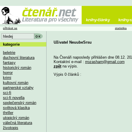
přihlásit se
statistika
Uživatel NeuubeSrsu
kategorie
beletrie
Na Čtenáři naposledy přihlášen dne 08.12. 20
duchovní literatura
Kontaktní e-mail :
rrozasharn@gmail.com
fantasy
zpět
na výpis.
historický román
horror
Výpis 0 článků :
krimi
kultovní román
partnerské vztahy
sci-fi
sci-fi novella
společenský román
světová klasika
thriller
utopický román
válečná literatura
životopis