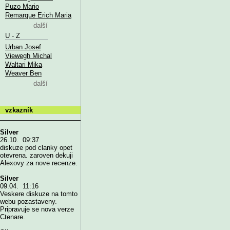
Puzo Mario
Remarque Erich Maria
další
U - Z
Urban Josef
Viewegh Michal
Waltari Mika
Weaver Ben
další
vzkazník
Silver
26.10. 09:37
diskuze pod clanky opet
otevrena. zaroven dekuji
Alexovy za nove recenze.
Silver
09.04. 11:16
Veskere diskuze na tomto
webu pozastaveny.
Pripravuje se nova verze
Ctenare.