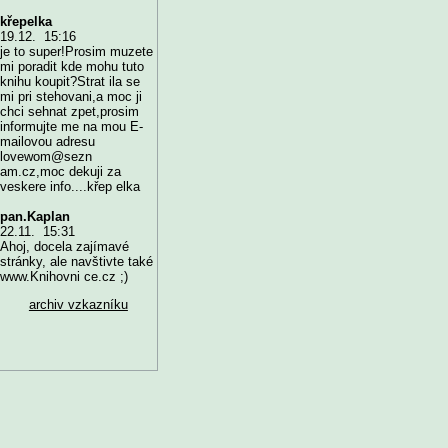
křepelka
19.12. 15:16
je to super!Prosim muzete
mi poradit kde mohu tuto
knihu koupit?Strat ila se
mi pri stehovani,a moc ji
chci sehnat zpet,prosim
informujte me na mou E-
mailovou adresu
lovewom@sezn
am.cz,moc dekuji za
veskere info....křep elka
pan.Kaplan
22.11. 15:31
Ahoj, docela zajímavé
stránky, ale navštivte také
www.Knihovni ce.cz ;)
archiv vzkazníku