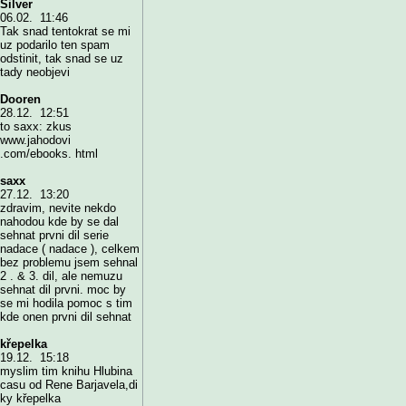
Silver
06.02. 11:46
Tak snad tentokrat se mi
uz podarilo ten spam
odstinit, tak snad se uz
tady neobjevi
Dooren
28.12. 12:51
to saxx: zkus
www.jahodovi
.com/ebooks. html
saxx
27.12. 13:20
zdravim, nevite nekdo
nahodou kde by se dal
sehnat prvni dil serie
nadace ( nadace ), celkem
bez problemu jsem sehnal
2 . & 3. dil, ale nemuzu
sehnat dil prvni. moc by
se mi hodila pomoc s tim
kde onen prvni dil sehnat
křepelka
19.12. 15:18
myslim tim knihu Hlubina
casu od Rene Barjavela,di
ky křepelka