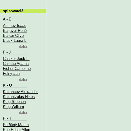
spisovatelé
A - E
Asimov Isaac
Barjavel René
Barker Clive
Black Laura L.
další
F - J
Chalker Jack L.
Christie Agatha
Fisher Catherine
Folný Jan
další
K - O
Kazancev Alexander
Kazantzakis Nikos
King Stephen
King William
další
P - T
Patřičný Martin
Poe Edgar Allan