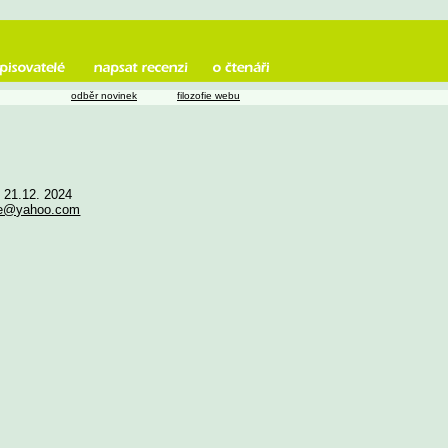
odběr novinek
filozofie webu
e 21.12. 2024
he@yahoo.com