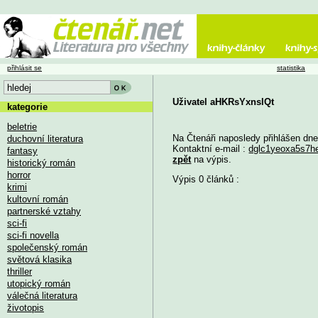
přihlásit se
statistika
Uživatel aHKRsYxnslQt
kategorie
beletrie
Na Čtenáři naposledy přihlášen dn
duchovní literatura
Kontaktní e-mail :
dglc1yeoxa5s7
fantasy
zpět
na výpis.
historický román
horror
Výpis 0 článků :
krimi
kultovní román
partnerské vztahy
sci-fi
sci-fi novella
společenský román
světová klasika
thriller
utopický román
válečná literatura
životopis