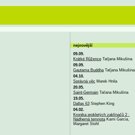
nejnovější
09.09.
Krátké Růžence
Taťjana Mikušina
09.09.
Gautama Buddha
Taťjana Mikušina
04.10.
Správná věc
Marek Hnila
20.05.
Saint-Germain
Taťana Mikušina
19.05.
Dallas 63
Stephen King
04.02.
Kronika prokletých zaklínačů 2 :
Nádherná temnota
Kami Garcia,
Margaret Stohl