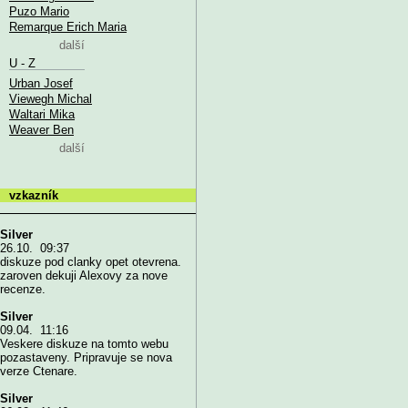
Puzo Mario
Remarque Erich Maria
další
U - Z
Urban Josef
Viewegh Michal
Waltari Mika
Weaver Ben
další
vzkazník
Silver
26.10. 09:37
diskuze pod clanky opet otevrena.
zaroven dekuji Alexovy za nove
recenze.
Silver
09.04. 11:16
Veskere diskuze na tomto webu
pozastaveny. Pripravuje se nova
verze Ctenare.
Silver