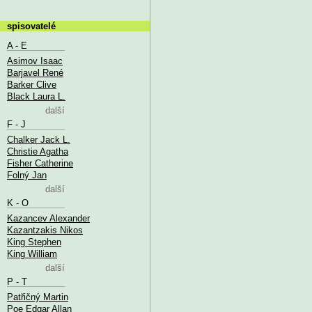
spisovatelé
A - E
Asimov Isaac
Barjavel René
Barker Clive
Black Laura L.
další
F - J
Chalker Jack L.
Christie Agatha
Fisher Catherine
Folný Jan
další
K - O
Kazancev Alexander
Kazantzakis Nikos
King Stephen
King William
další
P - T
Patřičný Martin
Poe Edgar Allan