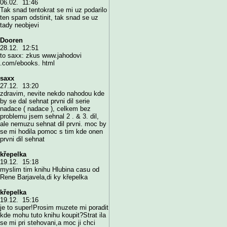
06.02. 11:46
Tak snad tentokrat se mi uz podarilo
ten spam odstinit, tak snad se uz
tady neobjevi
Dooren
28.12. 12:51
to saxx: zkus www.jahodovi
.com/ebooks. html
saxx
27.12. 13:20
zdravim, nevite nekdo nahodou kde
by se dal sehnat prvni dil serie
nadace ( nadace ), celkem bez
problemu jsem sehnal 2 . & 3. dil,
ale nemuzu sehnat dil prvni. moc by
se mi hodila pomoc s tim kde onen
prvni dil sehnat
křepelka
19.12. 15:18
myslim tim knihu Hlubina casu od
Rene Barjavela,di ky křepelka
křepelka
19.12. 15:16
je to super!Prosim muzete mi poradit
kde mohu tuto knihu koupit?Strat ila
se mi pri stehovani,a moc ji chci