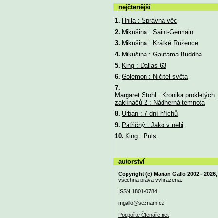
nejčtenější
1.
Hnila : Správná věc
2.
Mikušina : Saint-Germain
3.
Mikušina : Krátké Růžence
4.
Mikušina : Gautama Buddha
5.
King : Dallas 63
6.
Golemon : Ničitel světa
7.
Margaret Stohl : Kronika prokletých
zaklínačů 2 : Nádherná temnota
8.
Urban : 7 dní hříchů
9.
Patřičný : Jako v nebi
10.
King : Puls
autorství
Copyright (c) Marian Gallo 2002 - 2026,
všechna práva vyhrazena.
ISSN 1801-0784
mgallo@
seznam.cz
Podpořte Čtenáře.net