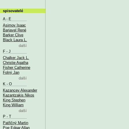
spisovatelé
A - E
Asimov Isaac
Barjavel René
Barker Clive
Black Laura L.
další
F - J
Chalker Jack L.
Christie Agatha
Fisher Catherine
Folný Jan
další
K - O
Kazancev Alexander
Kazantzakis Nikos
King Stephen
King William
další
P - T
Patřičný Martin
Poe Edgar Allan