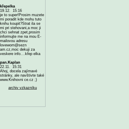
křepelka
19.12. 15:16
je to super!Prosim muzete
mi poradit kde mohu tuto
knihu koupit?Strat ila se
mi pri stehovani,a moc ji
chci sehnat zpet,prosim
informujte me na mou E-
mailovou adresu
lovewom@sezn
am.cz,moc dekuji za
veskere info....křep elka
pan.Kaplan
22.11. 15:31
Ahoj, docela zajímavé
stránky, ale navštivte také
www.Knihovni ce.cz ;)
archiv vzkazníku