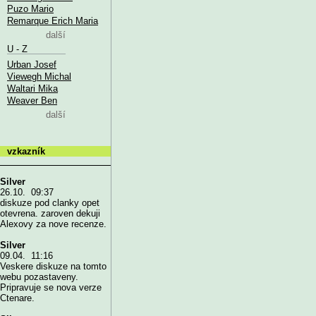
Puzo Mario
Remarque Erich Maria
další
U - Z
Urban Josef
Viewegh Michal
Waltari Mika
Weaver Ben
další
vzkazník
Silver
26.10. 09:37
diskuze pod clanky opet
otevrena. zaroven dekuji
Alexovy za nove recenze.
Silver
09.04. 11:16
Veskere diskuze na tomto
webu pozastaveny.
Pripravuje se nova verze
Ctenare.