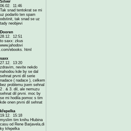
Silver
06.02. 11:46
Tak snad tentokrat se mi
uz podarilo ten spam
odstinit, tak snad se uz
tady neobjevi
Dooren
28.12. 12:51
to saxx: zkus
www.jahodovi
.com/ebooks. html
saxx
27.12. 13:20
zdravim, nevite nekdo
nahodou kde by se dal
sehnat prvni dil serie
nadace ( nadace ), celkem
bez problemu jsem sehnal
2 . & 3. dil, ale nemuzu
sehnat dil prvni. moc by
se mi hodila pomoc s tim
kde onen prvni dil sehnat
křepelka
19.12. 15:18
myslim tim knihu Hlubina
casu od Rene Barjavela,di
ky křepelka