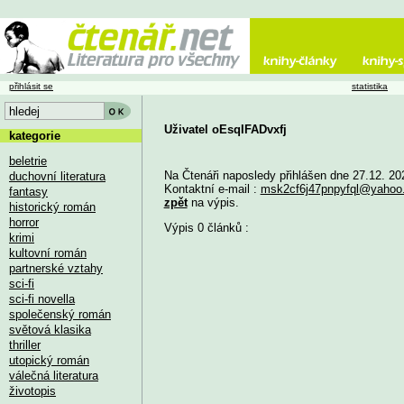
přihlásit se
statistika
Uživatel oEsqIFADvxfj
kategorie
beletrie
Na Čtenáři naposledy přihlášen dne 27.12. 20
duchovní literatura
Kontaktní e-mail :
msk2cf6j47pnpyfql@yahoo
fantasy
zpět
na výpis.
historický román
horror
Výpis 0 článků :
krimi
kultovní román
partnerské vztahy
sci-fi
sci-fi novella
společenský román
světová klasika
thriller
utopický román
válečná literatura
životopis