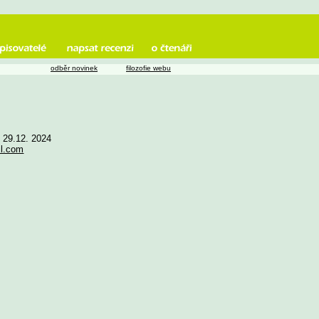
odběr novinek
filozofie webu
e 29.12. 2024
il.com