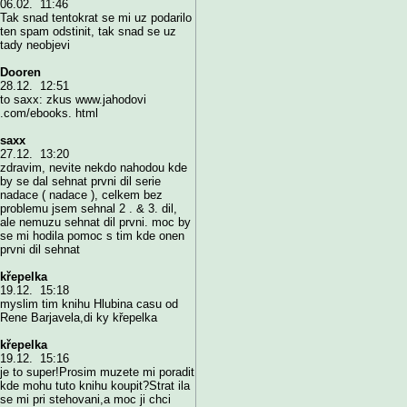
06.02. 11:46
Tak snad tentokrat se mi uz podarilo
ten spam odstinit, tak snad se uz
tady neobjevi
Dooren
28.12. 12:51
to saxx: zkus www.jahodovi
.com/ebooks. html
saxx
27.12. 13:20
zdravim, nevite nekdo nahodou kde
by se dal sehnat prvni dil serie
nadace ( nadace ), celkem bez
problemu jsem sehnal 2 . & 3. dil,
ale nemuzu sehnat dil prvni. moc by
se mi hodila pomoc s tim kde onen
prvni dil sehnat
křepelka
19.12. 15:18
myslim tim knihu Hlubina casu od
Rene Barjavela,di ky křepelka
křepelka
19.12. 15:16
je to super!Prosim muzete mi poradit
kde mohu tuto knihu koupit?Strat ila
se mi pri stehovani,a moc ji chci