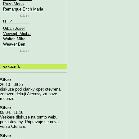
Puzo Mario
Remarque Erich Maria
další
U - Z
Urban Josef
Viewegh Michal
Waltari Mika
Weaver Ben
další
vzkazník
Silver
26.10. 09:37
diskuze pod clanky opet otevrena.
zaroven dekuji Alexovy za nove
recenze.
Silver
09.04. 11:16
Veskere diskuze na tomto webu
pozastaveny. Pripravuje se nova
verze Ctenare.
Silver