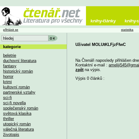
přihlásit se
statistika
Uživatel MOLUtKLFjzFfwC
kategorie
beletrie
Na Čtenáři naposledy přihlášen dn
duchovní literatura
Kontaktní e-mail :
ameliji545@gma
fantasy
zpět
na výpis.
historický román
horror
Výpis 0 článků :
krimi
kultovní román
partnerské vztahy
sci-fi
sci-fi novella
společenský román
světová klasika
thriller
utopický román
válečná literatura
životopis