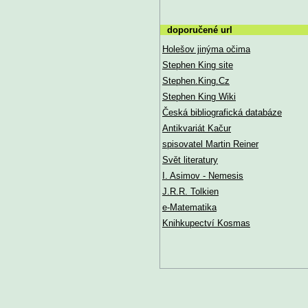
doporučené url
Holešov jinýma očima
Stephen King site
Stephen.King.Cz
Stephen King Wiki
Česká bibliografická databáze
Antikvariát Kačur
spisovatel Martin Reiner
Svět literatury
I. Asimov - Nemesis
J.R.R. Tolkien
e-Matematika
Knihkupectví Kosmas