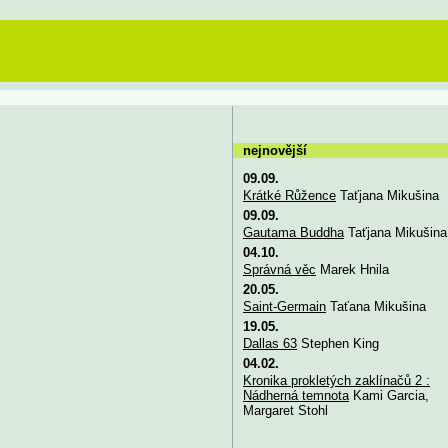
nejnovější
09.09.
Krátké Růžence
Taťjana Mikušina
09.09.
Gautama Buddha
Taťjana Mikušina
04.10.
Správná věc
Marek Hnila
20.05.
Saint-Germain
Taťana Mikušina
19.05.
Dallas 63
Stephen King
04.02.
Kronika prokletých zaklínačů 2 :
Nádherná temnota
Kami Garcia,
Margaret Stohl