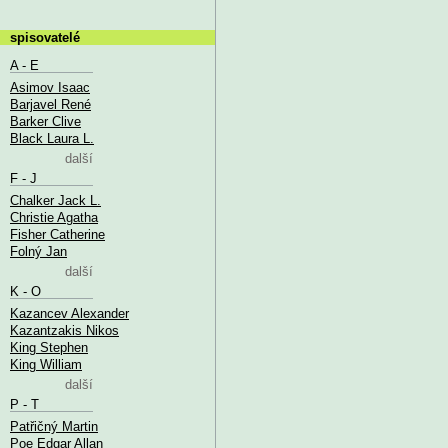
spisovatelé
A - E
Asimov Isaac
Barjavel René
Barker Clive
Black Laura L.
další
F - J
Chalker Jack L.
Christie Agatha
Fisher Catherine
Folný Jan
další
K - O
Kazancev Alexander
Kazantzakis Nikos
King Stephen
King William
další
P - T
Patřičný Martin
Poe Edgar Allan