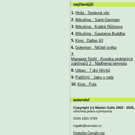
nejčtenější
1.
Hnila : Správná věc
2.
Mikušina : Saint-Germain
3.
Mikušina : Krátké Růžence
4.
Mikušina : Gautama Buddha
5.
King : Dallas 63
6.
Golemon : Ničitel světa
7.
Margaret Stohl : Kronika prokletých
zaklínačů 2 : Nádherná temnota
8.
Urban : 7 dní hříchů
9.
Patřičný : Jako v nebi
10.
King : Puls
autorství
Copyright (c) Marian Gallo 2002 - 2026,
všechna práva vyhrazena.
ISSN 1801-0784
mgallo@
seznam.cz
Podpořte Čtenáře.net