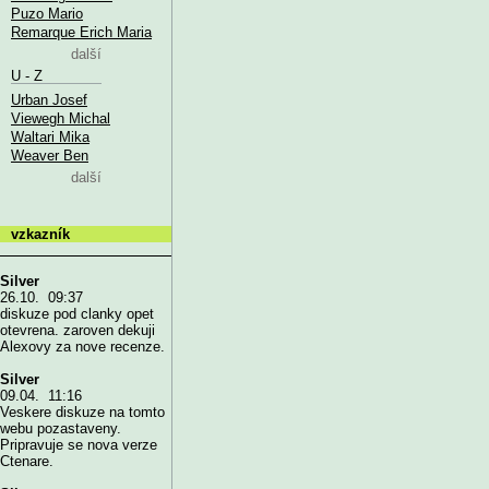
Puzo Mario
Remarque Erich Maria
další
U - Z
Urban Josef
Viewegh Michal
Waltari Mika
Weaver Ben
další
vzkazník
Silver
26.10. 09:37
diskuze pod clanky opet
otevrena. zaroven dekuji
Alexovy za nove recenze.
Silver
09.04. 11:16
Veskere diskuze na tomto
webu pozastaveny.
Pripravuje se nova verze
Ctenare.