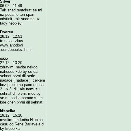
Silver
06.02. 11:46
Tak snad tentokrat se mi
uz podarilo ten spam
odstinit, tak snad se uz
tady neobjevi
Dooren
28.12. 12:51
to saxx: zkus
www.jahodovi
.com/ebooks. html
saxx
27.12. 13:20
zdravim, nevite nekdo
nahodou kde by se dal
sehnat prvni dil serie
nadace ( nadace ), celkem
bez problemu jsem sehnal
2 . & 3. dil, ale nemuzu
sehnat dil prvni. moc by
se mi hodila pomoc s tim
kde onen prvni dil sehnat
křepelka
19.12. 15:18
myslim tim knihu Hlubina
casu od Rene Barjavela,di
ky křepelka