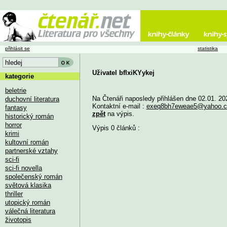
přihlásit se
statistika
Uživatel bflxiKYykej
kategorie
beletrie
Na Čtenáři naposledy přihlášen dne 02.01. 20
duchovní literatura
Kontaktní e-mail :
exeq8bh7eweae5@yahoo.
fantasy
zpět
na výpis.
historický román
horror
Výpis 0 článků :
krimi
kultovní román
partnerské vztahy
sci-fi
sci-fi novella
společenský román
světová klasika
thriller
utopický román
válečná literatura
životopis