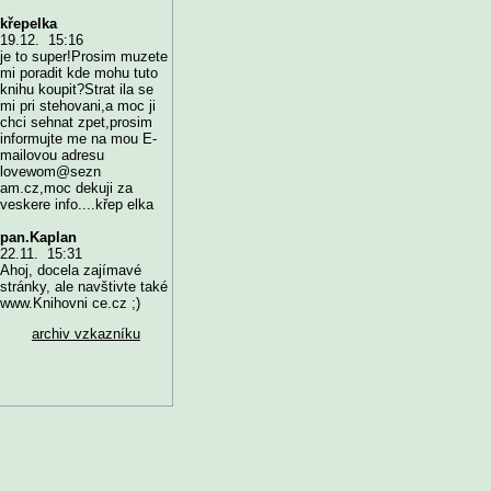
křepelka
19.12. 15:16
je to super!Prosim muzete
mi poradit kde mohu tuto
knihu koupit?Strat ila se
mi pri stehovani,a moc ji
chci sehnat zpet,prosim
informujte me na mou E-
mailovou adresu
lovewom@sezn
am.cz,moc dekuji za
veskere info....křep elka
pan.Kaplan
22.11. 15:31
Ahoj, docela zajímavé
stránky, ale navštivte také
www.Knihovni ce.cz ;)
archiv vzkazníku