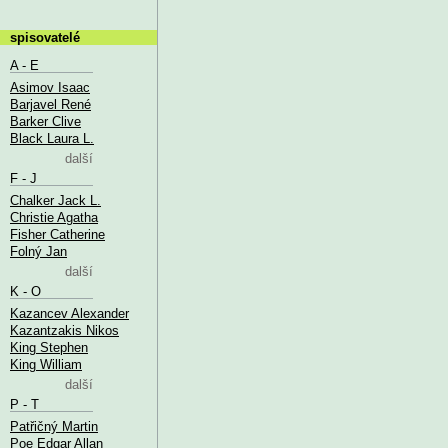
spisovatelé
A - E
Asimov Isaac
Barjavel René
Barker Clive
Black Laura L.
další
F - J
Chalker Jack L.
Christie Agatha
Fisher Catherine
Folný Jan
další
K - O
Kazancev Alexander
Kazantzakis Nikos
King Stephen
King William
další
P - T
Patřičný Martin
Poe Edgar Allan