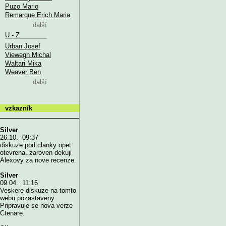
Puzo Mario
Remarque Erich Maria
další
U - Z
Urban Josef
Viewegh Michal
Waltari Mika
Weaver Ben
další
vzkazník
Silver
26.10. 09:37
diskuze pod clanky opet
otevrena. zaroven dekuji
Alexovy za nove recenze.
Silver
09.04. 11:16
Veskere diskuze na tomto
webu pozastaveny.
Pripravuje se nova verze
Ctenare.