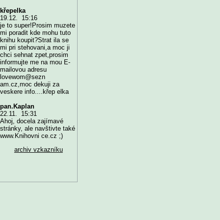
křepelka
19.12. 15:16
je to super!Prosim muzete
mi poradit kde mohu tuto
knihu koupit?Strat ila se
mi pri stehovani,a moc ji
chci sehnat zpet,prosim
informujte me na mou E-
mailovou adresu
lovewom@sezn
am.cz,moc dekuji za
veskere info....křep elka
pan.Kaplan
22.11. 15:31
Ahoj, docela zajímavé
stránky, ale navštivte také
www.Knihovni ce.cz ;)
archiv vzkazníku