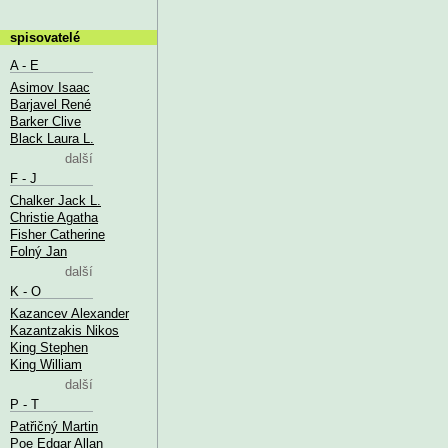
spisovatelé
A - E
Asimov Isaac
Barjavel René
Barker Clive
Black Laura L.
další
F - J
Chalker Jack L.
Christie Agatha
Fisher Catherine
Folný Jan
další
K - O
Kazancev Alexander
Kazantzakis Nikos
King Stephen
King William
další
P - T
Patřičný Martin
Poe Edgar Allan