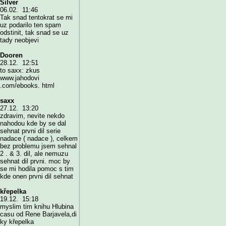
Silver
06.02. 11:46
Tak snad tentokrat se mi
uz podarilo ten spam
odstinit, tak snad se uz
tady neobjevi
Dooren
28.12. 12:51
to saxx: zkus
www.jahodovi
.com/ebooks. html
saxx
27.12. 13:20
zdravim, nevite nekdo
nahodou kde by se dal
sehnat prvni dil serie
nadace ( nadace ), celkem
bez problemu jsem sehnal
2 . & 3. dil, ale nemuzu
sehnat dil prvni. moc by
se mi hodila pomoc s tim
kde onen prvni dil sehnat
křepelka
19.12. 15:18
myslim tim knihu Hlubina
casu od Rene Barjavela,di
ky křepelka