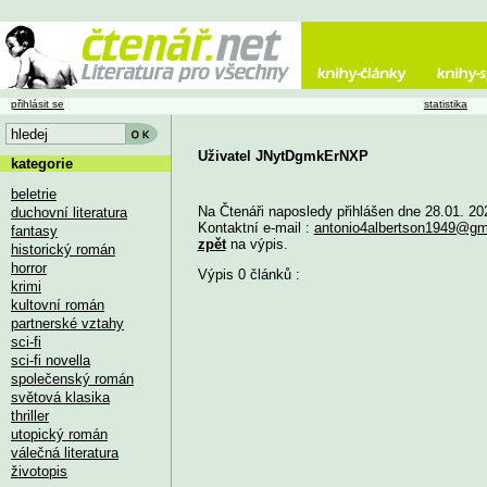
přihlásit se
statistika
Uživatel JNytDgmkErNXP
kategorie
beletrie
Na Čtenáři naposledy přihlášen dne 28.01. 20
duchovní literatura
Kontaktní e-mail :
antonio4albertson1949@gm
fantasy
zpět
na výpis.
historický román
horror
Výpis 0 článků :
krimi
kultovní román
partnerské vztahy
sci-fi
sci-fi novella
společenský román
světová klasika
thriller
utopický román
válečná literatura
životopis