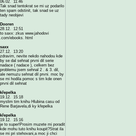
06.02. 11:46
Tak snad tentokrat se mi uz podarilo
ten spam odstinit, tak snad se uz
tady neobjevi
Dooren
28.12. 12:51
to saxx: zkus www.jahodovi
.com/ebooks. html
saxx
27.12. 13:20
zdravim, nevite nekdo nahodou kde
by se dal sehnat prvni dil serie
nadace ( nadace ), celkem bez
problemu jsem sehnal 2 . & 3. dil,
ale nemuzu sehnat dil prvni. moc by
se mi hodila pomoc s tim kde onen
prvni dil sehnat
křepelka
19.12. 15:18
myslim tim knihu Hlubina casu od
Rene Barjavela,di ky křepelka
křepelka
19.12. 15:16
je to super!Prosim muzete mi poradit
kde mohu tuto knihu koupit?Strat ila
se mi pri stehovani,a moc ji chci