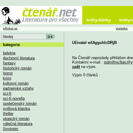
přihlásit se
statistika
Uživatel wUtgguhIcDRjB
kategorie
beletrie
Na Čtenáři naposledy přihlášen dn
duchovní literatura
Kontaktní e-mail :
ipdmlfmcflqic@
fantasy
zpět
na výpis.
historický román
horror
Výpis 0 článků :
krimi
kultovní román
partnerské vztahy
sci-fi
sci-fi novella
společenský román
světová klasika
thriller
utopický román
válečná literatura
životopis