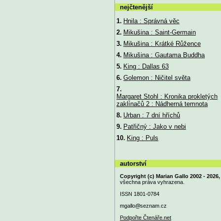
nejčtenější
1.
Hnila : Správná věc
2.
Mikušina : Saint-Germain
3.
Mikušina : Krátké Růžence
4.
Mikušina : Gautama Buddha
5.
King : Dallas 63
6.
Golemon : Ničitel světa
7.
Margaret Stohl : Kronika prokletých
zaklínačů 2 : Nádherná temnota
8.
Urban : 7 dní hříchů
9.
Patřičný : Jako v nebi
10.
King : Puls
autorství
Copyright (c) Marian Gallo 2002 - 2026,
všechna práva vyhrazena.
ISSN 1801-0784
mgallo@
seznam.cz
Podpořte Čtenáře.net