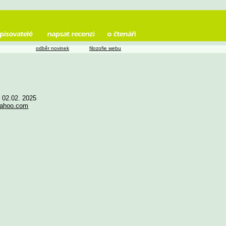
odběr novinek
filozofie webu
e 02.02. 2025
yahoo.com