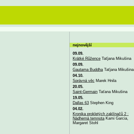
nejnovější
09.09.
Krátké Růžence
Taťjana Mikušina
09.09.
Gautama Buddha
Taťjana Mikušina
04.10.
Správná věc
Marek Hnila
20.05.
Saint-Germain
Taťana Mikušina
19.05.
Dallas 63
Stephen King
04.02.
Kronika prokletých zaklínačů 2 :
Nádherná temnota
Kami Garcia,
Margaret Stohl