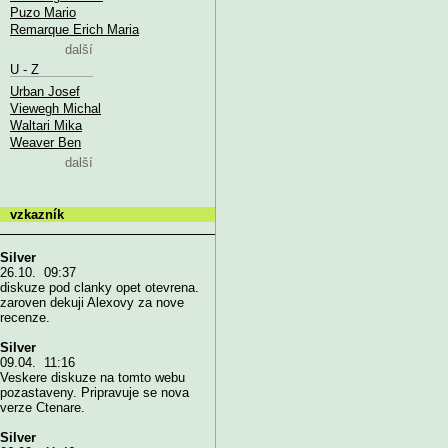
Puzo Mario
Remarque Erich Maria
další
U - Z
Urban Josef
Viewegh Michal
Waltari Mika
Weaver Ben
další
vzkazník
Silver
26.10. 09:37
diskuze pod clanky opet otevrena.
zaroven dekuji Alexovy za nove
recenze.
Silver
09.04. 11:16
Veskere diskuze na tomto webu
pozastaveny. Pripravuje se nova
verze Ctenare.
Silver