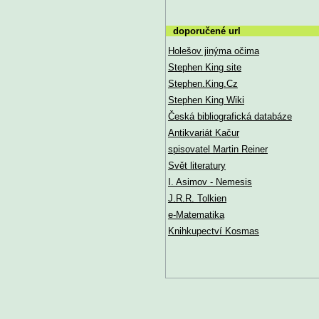
doporučené url
Holešov jinýma očima
Stephen King site
Stephen.King.Cz
Stephen King Wiki
Česká bibliografická databáze
Antikvariát Kačur
spisovatel Martin Reiner
Svět literatury
I. Asimov - Nemesis
J.R.R. Tolkien
e-Matematika
Knihkupectví Kosmas