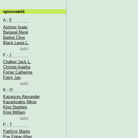
spisovatelé
A - E
Asimov Isaac
Barjavel René
Barker Clive
Black Laura L.
další
F - J
Chalker Jack L.
Christie Agatha
Fisher Catherine
Folný Jan
další
K - O
Kazancev Alexander
Kazantzakis Nikos
King Stephen
King William
další
P - T
Patřičný Martin
Poe Edgar Allan