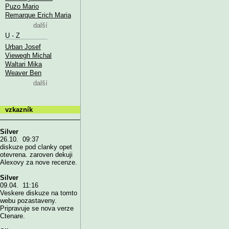
Puzo Mario
Remarque Erich Maria
další
U - Z
Urban Josef
Viewegh Michal
Waltari Mika
Weaver Ben
další
vzkazník
Silver
26.10. 09:37
diskuze pod clanky opet
otevrena. zaroven dekuji
Alexovy za nove recenze.
Silver
09.04. 11:16
Veskere diskuze na tomto
webu pozastaveny.
Pripravuje se nova verze
Ctenare.