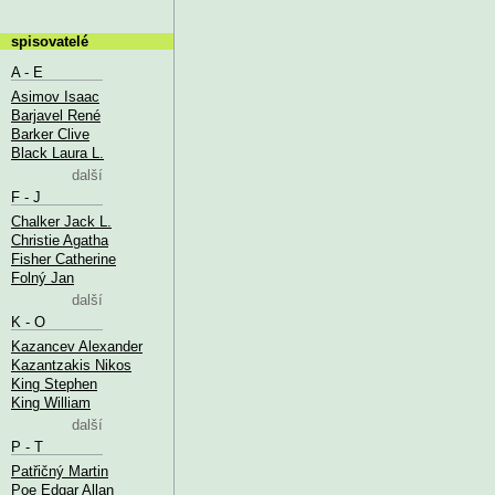
spisovatelé
A - E
Asimov Isaac
Barjavel René
Barker Clive
Black Laura L.
další
F - J
Chalker Jack L.
Christie Agatha
Fisher Catherine
Folný Jan
další
K - O
Kazancev Alexander
Kazantzakis Nikos
King Stephen
King William
další
P - T
Patřičný Martin
Poe Edgar Allan