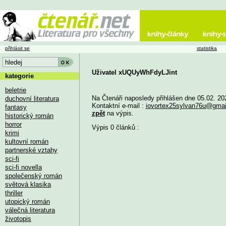
přihlásit se
statistika
Uživatel xUQUyWhFdyLJint
kategorie
beletrie
Na Čtenáři naposledy přihlášen dne 05.02. 20
duchovní literatura
Kontaktní e-mail :
iovortex25sylvan76u@gmai
fantasy
zpět
na výpis.
historický román
horror
Výpis 0 článků :
krimi
kultovní román
partnerské vztahy
sci-fi
sci-fi novella
společenský román
světová klasika
thriller
utopický román
válečná literatura
životopis