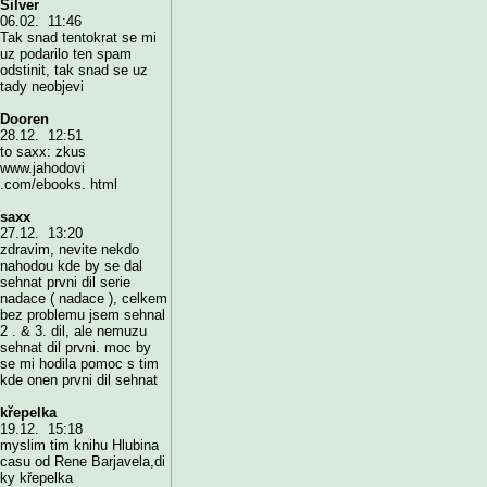
Silver
06.02. 11:46
Tak snad tentokrat se mi
uz podarilo ten spam
odstinit, tak snad se uz
tady neobjevi
Dooren
28.12. 12:51
to saxx: zkus
www.jahodovi
.com/ebooks. html
saxx
27.12. 13:20
zdravim, nevite nekdo
nahodou kde by se dal
sehnat prvni dil serie
nadace ( nadace ), celkem
bez problemu jsem sehnal
2 . & 3. dil, ale nemuzu
sehnat dil prvni. moc by
se mi hodila pomoc s tim
kde onen prvni dil sehnat
křepelka
19.12. 15:18
myslim tim knihu Hlubina
casu od Rene Barjavela,di
ky křepelka