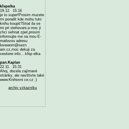
křepelka
19.12. 15:16
je to super!Prosim muzete
mi poradit kde mohu tuto
knihu koupit?Strat ila se
mi pri stehovani,a moc ji
chci sehnat zpet,prosim
informujte me na mou E-
mailovou adresu
lovewom@sezn
am.cz,moc dekuji za
veskere info....křep elka
pan.Kaplan
22.11. 15:31
Ahoj, docela zajímavé
stránky, ale navštivte také
www.Knihovni ce.cz ;)
archiv vzkazníku