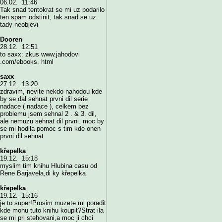
06.02. 11:46
Tak snad tentokrat se mi uz podarilo
ten spam odstinit, tak snad se uz
tady neobjevi
Dooren
28.12. 12:51
to saxx: zkus www.jahodovi
.com/ebooks. html
saxx
27.12. 13:20
zdravim, nevite nekdo nahodou kde
by se dal sehnat prvni dil serie
nadace ( nadace ), celkem bez
problemu jsem sehnal 2 . & 3. dil,
ale nemuzu sehnat dil prvni. moc by
se mi hodila pomoc s tim kde onen
prvni dil sehnat
křepelka
19.12. 15:18
myslim tim knihu Hlubina casu od
Rene Barjavela,di ky křepelka
křepelka
19.12. 15:16
je to super!Prosim muzete mi poradit
kde mohu tuto knihu koupit?Strat ila
se mi pri stehovani,a moc ji chci