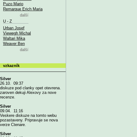
Puzo Mario
Remarque Erich Maria
další
U - Z
Urban Josef
Viewegh Michal
Waltari Mika
Weaver Ben
další
vzkazník
Silver
26.10. 09:37
diskuze pod clanky opet otevrena.
zaroven dekuji Alexovy za nove
recenze.
Silver
09.04. 11:16
Veskere diskuze na tomto webu
pozastaveny. Pripravuje se nova
verze Ctenare.
Silver