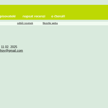
odběr novinek
filozofie webu
 11.02. 2025
yphoy@gmail.com