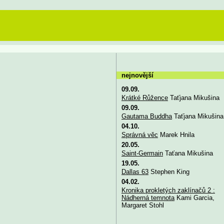
nejnovější
09.09.
Krátké Růžence
Taťjana Mikušina
09.09.
Gautama Buddha
Taťjana Mikušina
04.10.
Správná věc
Marek Hnila
20.05.
Saint-Germain
Taťana Mikušina
19.05.
Dallas 63
Stephen King
04.02.
Kronika prokletých zaklínačů 2 :
Nádherná temnota
Kami Garcia,
Margaret Stohl