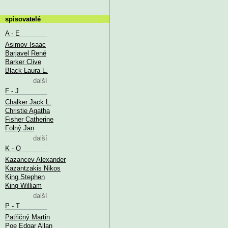
spisovatelé
A - E
Asimov Isaac
Barjavel René
Barker Clive
Black Laura L.
další
F - J
Chalker Jack L.
Christie Agatha
Fisher Catherine
Folný Jan
další
K - O
Kazancev Alexander
Kazantzakis Nikos
King Stephen
King William
další
P - T
Patřičný Martin
Poe Edgar Allan