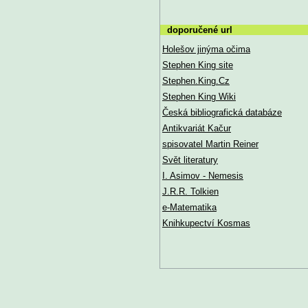
doporučené url
Holešov jinýma očima
Stephen King site
Stephen.King.Cz
Stephen King Wiki
Česká bibliografická databáze
Antikvariát Kačur
spisovatel Martin Reiner
Svět literatury
I. Asimov - Nemesis
J.R.R. Tolkien
e-Matematika
Knihkupectví Kosmas