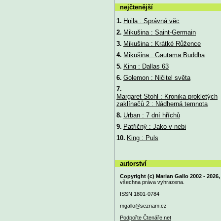
nejčtenější
1.
Hnila : Správná věc
2.
Mikušina : Saint-Germain
3.
Mikušina : Krátké Růžence
4.
Mikušina : Gautama Buddha
5.
King : Dallas 63
6.
Golemon : Ničitel světa
7.
Margaret Stohl : Kronika prokletých
zaklínačů 2 : Nádherná temnota
8.
Urban : 7 dní hříchů
9.
Patřičný : Jako v nebi
10.
King : Puls
autorství
Copyright (c) Marian Gallo 2002 - 2026,
všechna práva vyhrazena.
ISSN 1801-0784
mgallo@
seznam.cz
Podpořte Čtenáře.net