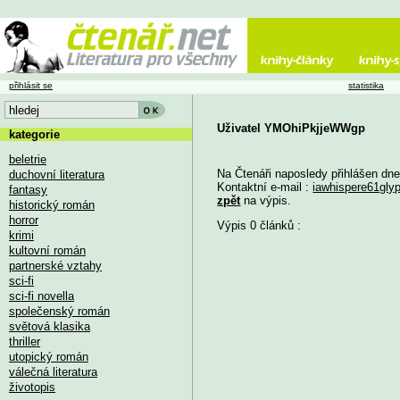
přihlásit se
statistika
Uživatel YMOhiPkjjeWWgp
kategorie
beletrie
Na Čtenáři naposledy přihlášen dne
duchovní literatura
Kontaktní e-mail :
iawhispere61gl
fantasy
zpět
na výpis.
historický román
horror
Výpis 0 článků :
krimi
kultovní román
partnerské vztahy
sci-fi
sci-fi novella
společenský román
světová klasika
thriller
utopický román
válečná literatura
životopis