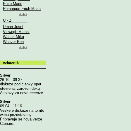
Puzo Mario
Remarque Erich Maria
další
U - Z
Urban Josef
Viewegh Michal
Waltari Mika
Weaver Ben
další
vzkazník
Silver
26.10. 09:37
diskuze pod clanky opet
otevrena. zaroven dekuji
Alexovy za nove recenze.
Silver
09.04. 11:16
Veskere diskuze na tomto
webu pozastaveny.
Pripravuje se nova verze
Ctenare.