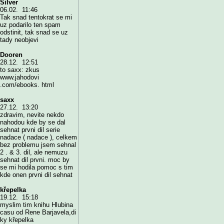
Silver
06.02. 11:46
Tak snad tentokrat se mi
uz podarilo ten spam
odstinit, tak snad se uz
tady neobjevi
Dooren
28.12. 12:51
to saxx: zkus
www.jahodovi
.com/ebooks. html
saxx
27.12. 13:20
zdravim, nevite nekdo
nahodou kde by se dal
sehnat prvni dil serie
nadace ( nadace ), celkem
bez problemu jsem sehnal
2 . & 3. dil, ale nemuzu
sehnat dil prvni. moc by
se mi hodila pomoc s tim
kde onen prvni dil sehnat
křepelka
19.12. 15:18
myslim tim knihu Hlubina
casu od Rene Barjavela,di
ky křepelka