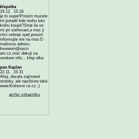
křepelka
19.12. 15:16
je to super!Prosim muzete
mi poradit kde mohu tuto
knihu koupit?Strat ila se
mi pri stehovani,a moc ji
chci sehnat zpet,prosim
informujte me na mou E-
mailovou adresu
lovewom@sezn
am.cz,moc dekuji za
veskere info....křep elka
pan.Kaplan
22.11. 15:31
Ahoj, docela zajímavé
stránky, ale navštivte také
www.Knihovni ce.cz ;)
archiv vzkazníku