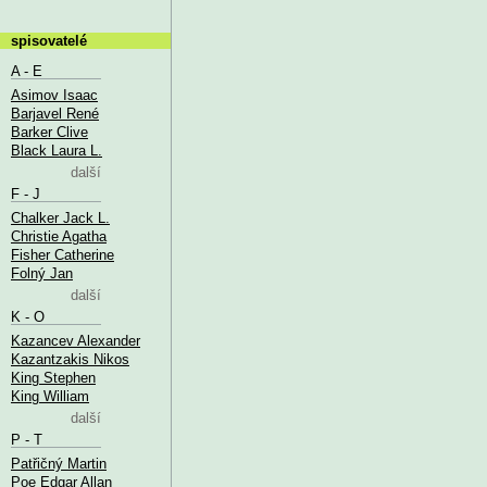
spisovatelé
A - E
Asimov Isaac
Barjavel René
Barker Clive
Black Laura L.
další
F - J
Chalker Jack L.
Christie Agatha
Fisher Catherine
Folný Jan
další
K - O
Kazancev Alexander
Kazantzakis Nikos
King Stephen
King William
další
P - T
Patřičný Martin
Poe Edgar Allan