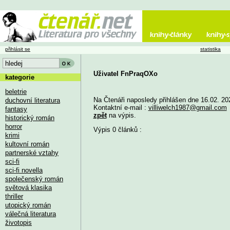
přihlásit se
statistika
Uživatel FnPraqOXo
kategorie
beletrie
Na Čtenáři naposledy přihlášen dne 16.02. 20
duchovní literatura
Kontaktní e-mail :
villiwelch1987@gmail.com
fantasy
zpět
na výpis.
historický román
horror
Výpis 0 článků :
krimi
kultovní román
partnerské vztahy
sci-fi
sci-fi novella
společenský román
světová klasika
thriller
utopický román
válečná literatura
životopis