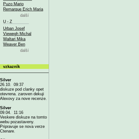
Puzo Mario
Remarque Erich Maria
další
U - Z
Urban Josef
Viewegh Michal
Waltari Mika
Weaver Ben
další
vzkazník
Silver
26.10. 09:37
diskuze pod clanky opet
otevrena. zaroven dekuji
Alexovy za nove recenze.
Silver
09.04. 11:16
Veskere diskuze na tomto
webu pozastaveny.
Pripravuje se nova verze
Ctenare.