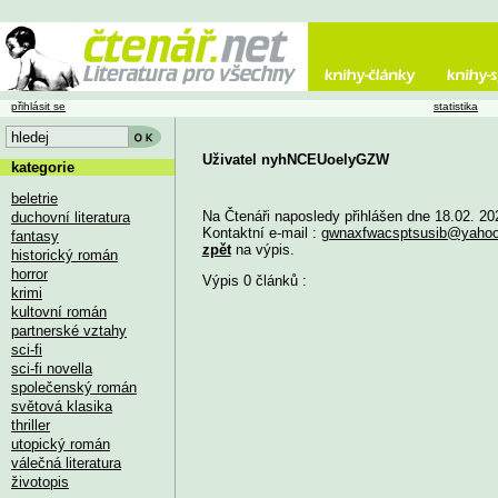
přihlásit se
statistika
Uživatel nyhNCEUoelyGZW
kategorie
beletrie
Na Čtenáři naposledy přihlášen dne 18.02. 20
duchovní literatura
Kontaktní e-mail :
gwnaxfwacsptsusib@yaho
fantasy
zpět
na výpis.
historický román
horror
Výpis 0 článků :
krimi
kultovní román
partnerské vztahy
sci-fi
sci-fi novella
společenský román
světová klasika
thriller
utopický román
válečná literatura
životopis