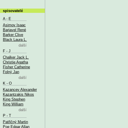
spisovatelé
A - E
Asimov Isaac
Barjavel René
Barker Clive
Black Laura L.
další
F - J
Chalker Jack L.
Christie Agatha
Fisher Catherine
Folný Jan
další
K - O
Kazancev Alexander
Kazantzakis Nikos
King Stephen
King William
další
P - T
Patřičný Martin
Poe Edgar Allan