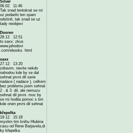
Silver
06.02. 11:46
Tak snad tentokrat se mi
uz podarilo ten spam
odstinit, tak snad se uz
tady neobjevi
Dooren
28.12. 12:51
to saxx: zkus
www.jahodovi
.com/ebooks. html
saxx
27.12. 13:20
zdravim, nevite nekdo
nahodou kde by se dal
sehnat prvni dil serie
nadace ( nadace ), celkem
bez problemu jsem sehnal
2 . & 3. dil, ale nemuzu
sehnat dil prvni. moc by
se mi hodila pomoc s tim
kde onen prvni dil sehnat
křepelka
19.12. 15:18
myslim tim knihu Hlubina
casu od Rene Barjavela,di
ky křepelka