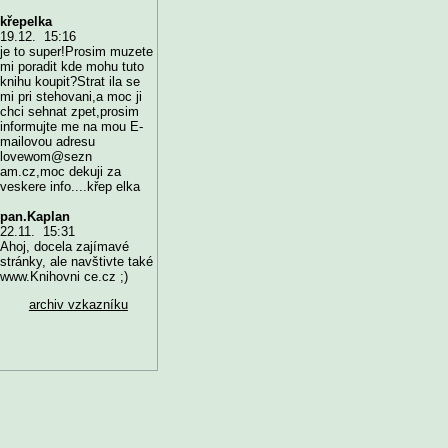
křepelka
19.12. 15:16
je to super!Prosim muzete
mi poradit kde mohu tuto
knihu koupit?Strat ila se
mi pri stehovani,a moc ji
chci sehnat zpet,prosim
informujte me na mou E-
mailovou adresu
lovewom@sezn
am.cz,moc dekuji za
veskere info....křep elka
pan.Kaplan
22.11. 15:31
Ahoj, docela zajímavé
stránky, ale navštivte také
www.Knihovni ce.cz ;)
archiv vzkazníku