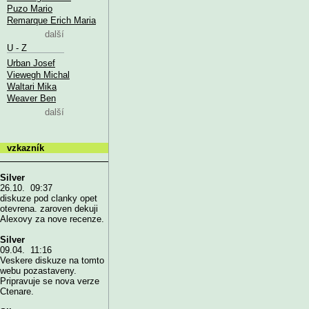
Puzo Mario
Remarque Erich Maria
další
U - Z
Urban Josef
Viewegh Michal
Waltari Mika
Weaver Ben
další
vzkazník
Silver
26.10. 09:37
diskuze pod clanky opet
otevrena. zaroven dekuji
Alexovy za nove recenze.
Silver
09.04. 11:16
Veskere diskuze na tomto
webu pozastaveny.
Pripravuje se nova verze
Ctenare.