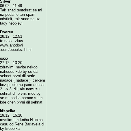
Silver
06.02. 11:46
Tak snad tentokrat se mi
uz podarilo ten spam
odstinit, tak snad se uz
tady neobjevi
Dooren
28.12. 12:51
to saxx: zkus
www.jahodovi
.com/ebooks. html
saxx
27.12. 13:20
zdravim, nevite nekdo
nahodou kde by se dal
sehnat prvni dil serie
nadace ( nadace ), celkem
bez problemu jsem sehnal
2 . & 3. dil, ale nemuzu
sehnat dil prvni. moc by
se mi hodila pomoc s tim
kde onen prvni dil sehnat
křepelka
19.12. 15:18
myslim tim knihu Hlubina
casu od Rene Barjavela,di
ky křepelka