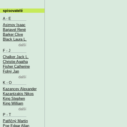
spisovatelé
A - E
Asimov Isaac
Barjavel René
Barker Clive
Black Laura L.
další
F - J
Chalker Jack L.
Christie Agatha
Fisher Catherine
Folný Jan
další
K - O
Kazancev Alexander
Kazantzakis Nikos
King Stephen
King William
další
P - T
Patřičný Martin
Poe Edgar Allan