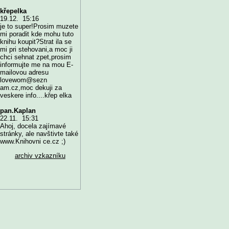
křepelka
19.12. 15:16
je to super!Prosim muzete
mi poradit kde mohu tuto
knihu koupit?Strat ila se
mi pri stehovani,a moc ji
chci sehnat zpet,prosim
informujte me na mou E-
mailovou adresu
lovewom@sezn
am.cz,moc dekuji za
veskere info....křep elka
pan.Kaplan
22.11. 15:31
Ahoj, docela zajímavé
stránky, ale navštivte také
www.Knihovni ce.cz ;)
archiv vzkazníku