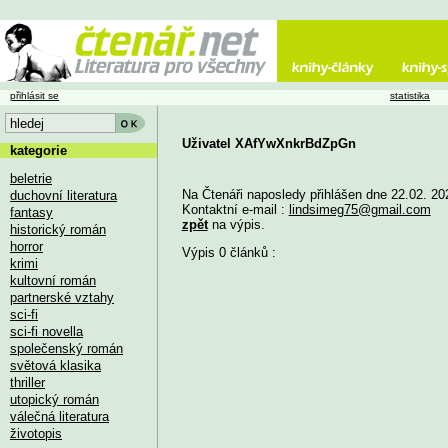
přihlásit se
statistika
Uživatel XAfYwXnkrBdZpGn
kategorie
beletrie
Na Čtenáři naposledy přihlášen dne 22.02. 20
duchovní literatura
Kontaktní e-mail :
lindsimeg75@gmail.com
fantasy
zpět
na výpis.
historický román
horror
Výpis 0 článků :
krimi
kultovní román
partnerské vztahy
sci-fi
sci-fi novella
společenský román
světová klasika
thriller
utopický román
válečná literatura
životopis