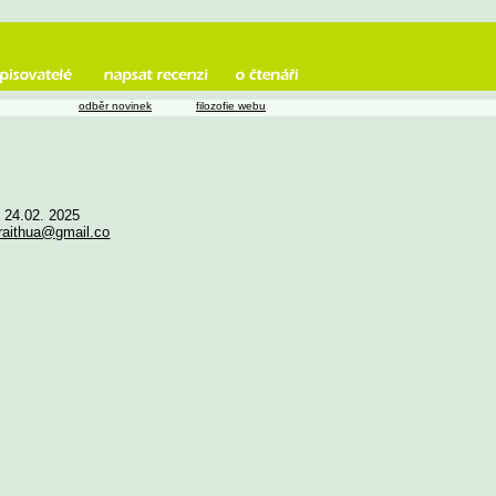
odběr novinek
filozofie webu
e 24.02. 2025
raithua@gmail.co