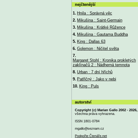
nejčtenější
1.
Hnila : Správná věc
2.
Mikušina : Saint-Germain
3.
Mikušina : Krátké Růžence
4.
Mikušina : Gautama Buddha
5.
King : Dallas 63
6.
Golemon : Ničitel světa
7.
Margaret Stohl : Kronika prokletých
zaklínačů 2 : Nádherná temnota
8.
Urban : 7 dní hříchů
9.
Patřičný : Jako v nebi
10.
King : Puls
autorství
Copyright (c) Marian Gallo 2002 - 2026,
všechna práva vyhrazena.
ISSN 1801-0784
mgallo@
seznam.cz
Podpořte Čtenáře.net