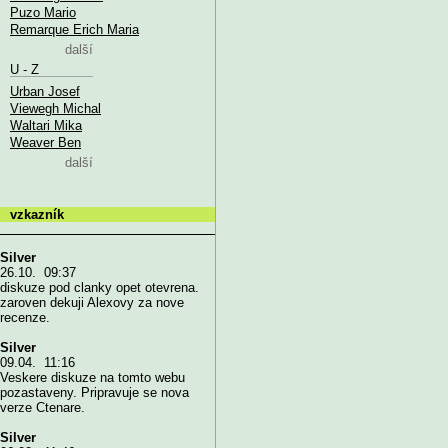
Puzo Mario
Remarque Erich Maria
další
U - Z
Urban Josef
Viewegh Michal
Waltari Mika
Weaver Ben
další
vzkazník
Silver
26.10. 09:37
diskuze pod clanky opet otevrena.
zaroven dekuji Alexovy za nove
recenze.
Silver
09.04. 11:16
Veskere diskuze na tomto webu
pozastaveny. Pripravuje se nova
verze Ctenare.
Silver