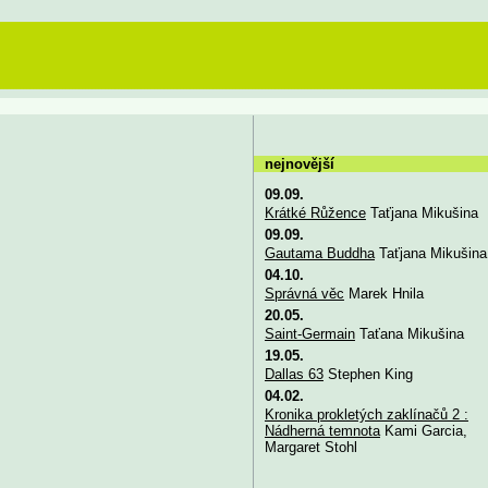
nejnovější
09.09.
Krátké Růžence
Taťjana Mikušina
09.09.
Gautama Buddha
Taťjana Mikušina
04.10.
Správná věc
Marek Hnila
20.05.
Saint-Germain
Taťana Mikušina
19.05.
Dallas 63
Stephen King
04.02.
Kronika prokletých zaklínačů 2 :
Nádherná temnota
Kami Garcia,
Margaret Stohl