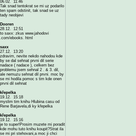
06.02. 11:46
Tak snad tentokrat se mi uz podarilo
ten spam odstinit, tak snad se uz
tady neobjevi
Dooren
28.12. 12:51
to saxx: zkus www.jahodovi
.com/ebooks. html
saxx
27.12. 13:20
zdravim, nevite nekdo nahodou kde
by se dal sehnat prvni dil serie
nadace ( nadace ), celkem bez
problemu jsem sehnal 2 . & 3. dil,
ale nemuzu sehnat dil prvni. moc by
se mi hodila pomoc s tim kde onen
prvni dil sehnat
křepelka
19.12. 15:18
myslim tim knihu Hlubina casu od
Rene Barjavela,di ky křepelka
křepelka
19.12. 15:16
je to super!Prosim muzete mi poradit
kde mohu tuto knihu koupit?Strat ila
se mi pri stehovani,a moc ji chci