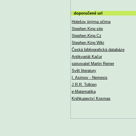
doporučené url
Holešov jinýma očima
Stephen King site
Stephen.King.Cz
Stephen King Wiki
Česká bibliografická databáze
Antikvariát Kačur
spisovatel Martin Reiner
Svět literatury
I. Asimov - Nemesis
J.R.R. Tolkien
e-Matematika
Knihkupectví Kosmas