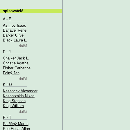
spisovatelé
A - E
Asimov Isaac
Barjavel René
Barker Clive
Black Laura L.
další
F - J
Chalker Jack L.
Christie Agatha
Fisher Catherine
Folný Jan
další
K - O
Kazancev Alexander
Kazantzakis Nikos
King Stephen
King William
další
P - T
Patřičný Martin
Poe Edgar Allan