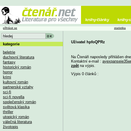
přihlásit se
statistika
Uživatel hpfoQPRz
kategorie
beletrie
Na Čtenáři naposledy přihlášen dn
duchovní literatura
Kontaktní e-mail :
ayexpanseie35w
fantasy
zpět
na výpis.
historický román
horror
Výpis 0 článků :
krimi
kultovní román
partnerské vztahy
sci-fi
sci-fi novella
společenský román
světová klasika
thriller
utopický román
válečná literatura
životopis