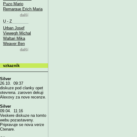
Puzo Mario
Remarque Erich Maria
další
U - Z
Urban Josef
Viewegh Michal
Waltari Mika
Weaver Ben
další
vzkazník
Silver
26.10. 09:37
diskuze pod clanky opet
otevrena. zaroven dekuji
Alexovy za nove recenze.
Silver
09.04. 11:16
Veskere diskuze na tomto
webu pozastaveny.
Pripravuje se nova verze
Ctenare.