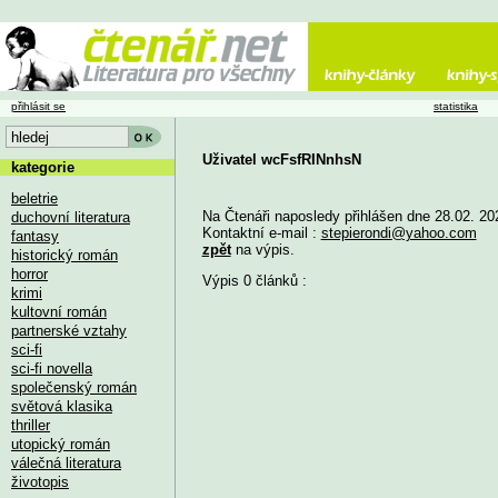
přihlásit se
statistika
Uživatel wcFsfRINnhsN
kategorie
beletrie
Na Čtenáři naposledy přihlášen dne 28.02. 20
duchovní literatura
Kontaktní e-mail :
stepierondi@yahoo.com
fantasy
zpět
na výpis.
historický román
horror
Výpis 0 článků :
krimi
kultovní román
partnerské vztahy
sci-fi
sci-fi novella
společenský román
světová klasika
thriller
utopický román
válečná literatura
životopis