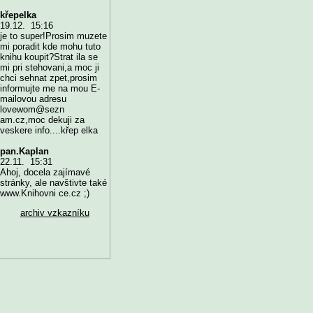
křepelka
19.12. 15:16
je to super!Prosim muzete
mi poradit kde mohu tuto
knihu koupit?Strat ila se
mi pri stehovani,a moc ji
chci sehnat zpet,prosim
informujte me na mou E-
mailovou adresu
lovewom@sezn
am.cz,moc dekuji za
veskere info....křep elka
pan.Kaplan
22.11. 15:31
Ahoj, docela zajímavé
stránky, ale navštivte také
www.Knihovni ce.cz ;)
archiv vzkazníku