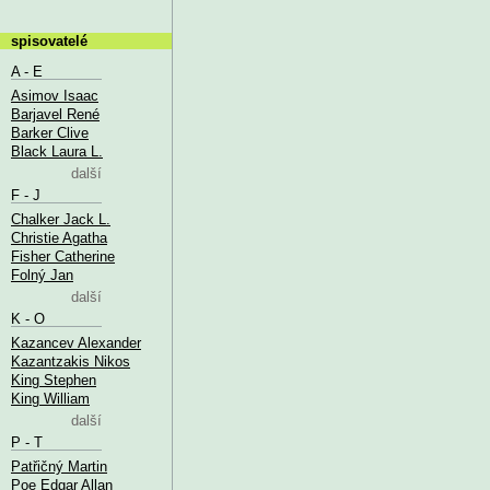
spisovatelé
A - E
Asimov Isaac
Barjavel René
Barker Clive
Black Laura L.
další
F - J
Chalker Jack L.
Christie Agatha
Fisher Catherine
Folný Jan
další
K - O
Kazancev Alexander
Kazantzakis Nikos
King Stephen
King William
další
P - T
Patřičný Martin
Poe Edgar Allan