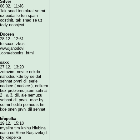
Silver
06.02. 11:46
Tak snad tentokrat se mi
uz podarilo ten spam
odstinit, tak snad se uz
tady neobjevi
Dooren
28.12. 12:51
to saxx: zkus
www.jahodovi
.com/ebooks. html
saxx
27.12. 13:20
zdravim, nevite nekdo
nahodou kde by se dal
sehnat prvni dil serie
nadace ( nadace ), celkem
bez problemu jsem sehnal
2 . & 3. dil, ale nemuzu
sehnat dil prvni. moc by
se mi hodila pomoc s tim
kde onen prvni dil sehnat
křepelka
19.12. 15:18
myslim tim knihu Hlubina
casu od Rene Barjavela,di
ky křepelka