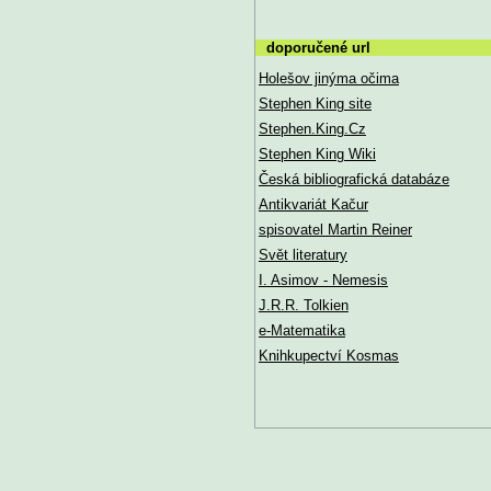
doporučené url
Holešov jinýma očima
Stephen King site
Stephen.King.Cz
Stephen King Wiki
Česká bibliografická databáze
Antikvariát Kačur
spisovatel Martin Reiner
Svět literatury
I. Asimov - Nemesis
J.R.R. Tolkien
e-Matematika
Knihkupectví Kosmas