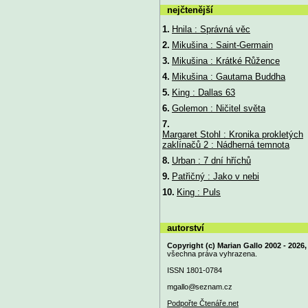
nejčtenější
1.
Hnila : Správná věc
2.
Mikušina : Saint-Germain
3.
Mikušina : Krátké Růžence
4.
Mikušina : Gautama Buddha
5.
King : Dallas 63
6.
Golemon : Ničitel světa
7.
Margaret Stohl : Kronika prokletých
zaklínačů 2 : Nádherná temnota
8.
Urban : 7 dní hříchů
9.
Patřičný : Jako v nebi
10.
King : Puls
autorství
Copyright (c) Marian Gallo 2002 - 2026,
všechna práva vyhrazena.
ISSN 1801-0784
mgallo@
seznam.cz
Podpořte Čtenáře.net