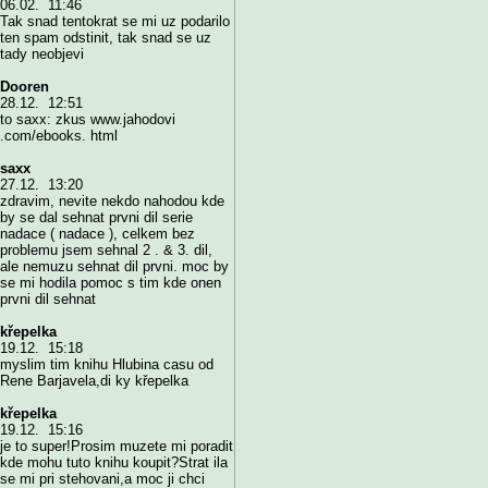
06.02. 11:46
Tak snad tentokrat se mi uz podarilo
ten spam odstinit, tak snad se uz
tady neobjevi
Dooren
28.12. 12:51
to saxx: zkus www.jahodovi
.com/ebooks. html
saxx
27.12. 13:20
zdravim, nevite nekdo nahodou kde
by se dal sehnat prvni dil serie
nadace ( nadace ), celkem bez
problemu jsem sehnal 2 . & 3. dil,
ale nemuzu sehnat dil prvni. moc by
se mi hodila pomoc s tim kde onen
prvni dil sehnat
křepelka
19.12. 15:18
myslim tim knihu Hlubina casu od
Rene Barjavela,di ky křepelka
křepelka
19.12. 15:16
je to super!Prosim muzete mi poradit
kde mohu tuto knihu koupit?Strat ila
se mi pri stehovani,a moc ji chci