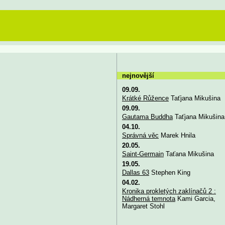
nejnovější
09.09.
Krátké Růžence
Taťjana Mikušina
09.09.
Gautama Buddha
Taťjana Mikušina
04.10.
Správná věc
Marek Hnila
20.05.
Saint-Germain
Taťana Mikušina
19.05.
Dallas 63
Stephen King
04.02.
Kronika prokletých zaklínačů 2 :
Nádherná temnota
Kami Garcia,
Margaret Stohl