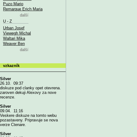
Puzo Mario
Remarque Erich Maria
další
U - Z
Urban Josef
Viewegh Michal
Waltari Mika
Weaver Ben
další
vzkazník
Silver
26.10. 09:37
diskuze pod clanky opet otevrena.
zaroven dekuji Alexovy za nove
recenze.
Silver
09.04. 11:16
Veskere diskuze na tomto webu
pozastaveny. Pripravuje se nova
verze Ctenare.
Silver