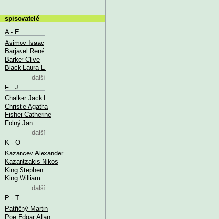
spisovatelé
A - E
Asimov Isaac
Barjavel René
Barker Clive
Black Laura L.
další
F - J
Chalker Jack L.
Christie Agatha
Fisher Catherine
Folný Jan
další
K - O
Kazancev Alexander
Kazantzakis Nikos
King Stephen
King William
další
P - T
Patřičný Martin
Poe Edgar Allan