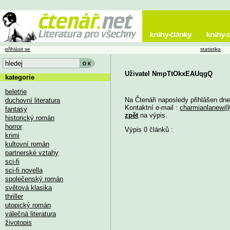
přihlásit se
statistika
Uživatel NmpTtOkxEAUqgQ
kategorie
beletrie
Na Čtenáři naposledy přihlášen dn
duchovní literatura
Kontaktní e-mail :
charmianlanew@
fantasy
zpět
na výpis.
historický román
horror
Výpis 0 článků :
krimi
kultovní román
partnerské vztahy
sci-fi
sci-fi novella
společenský román
světová klasika
thriller
utopický román
válečná literatura
životopis