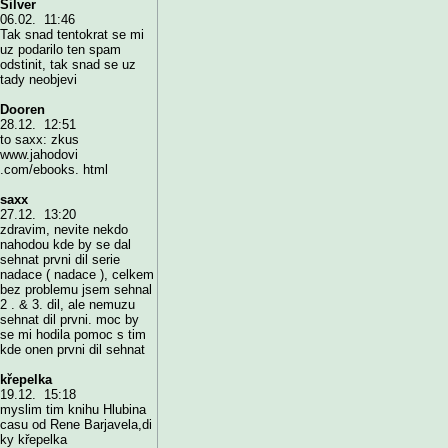
Silver
06.02. 11:46
Tak snad tentokrat se mi
uz podarilo ten spam
odstinit, tak snad se uz
tady neobjevi
Dooren
28.12. 12:51
to saxx: zkus
www.jahodovi
.com/ebooks. html
saxx
27.12. 13:20
zdravim, nevite nekdo
nahodou kde by se dal
sehnat prvni dil serie
nadace ( nadace ), celkem
bez problemu jsem sehnal
2 . & 3. dil, ale nemuzu
sehnat dil prvni. moc by
se mi hodila pomoc s tim
kde onen prvni dil sehnat
křepelka
19.12. 15:18
myslim tim knihu Hlubina
casu od Rene Barjavela,di
ky křepelka