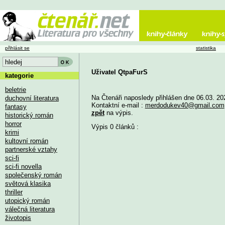
přihlásit se
statistika
Uživatel QtpaFurS
kategorie
beletrie
Na Čtenáři naposledy přihlášen dne 06.03. 20
duchovní literatura
Kontaktní e-mail :
merdodukev40@gmail.com
fantasy
zpět
na výpis.
historický román
horror
Výpis 0 článků :
krimi
kultovní román
partnerské vztahy
sci-fi
sci-fi novella
společenský román
světová klasika
thriller
utopický román
válečná literatura
životopis