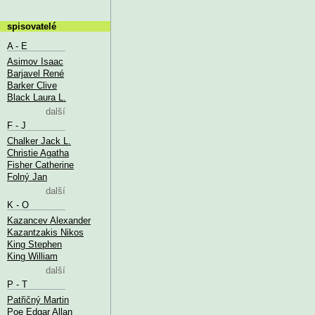
spisovatelé
A - E
Asimov Isaac
Barjavel René
Barker Clive
Black Laura L.
další
F - J
Chalker Jack L.
Christie Agatha
Fisher Catherine
Folný Jan
další
K - O
Kazancev Alexander
Kazantzakis Nikos
King Stephen
King William
další
P - T
Patřičný Martin
Poe Edgar Allan