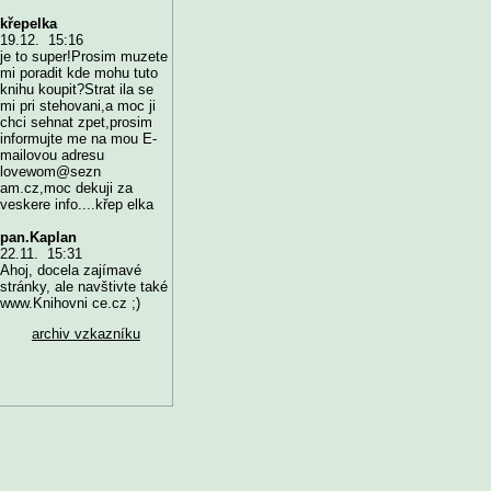
křepelka
19.12. 15:16
je to super!Prosim muzete
mi poradit kde mohu tuto
knihu koupit?Strat ila se
mi pri stehovani,a moc ji
chci sehnat zpet,prosim
informujte me na mou E-
mailovou adresu
lovewom@sezn
am.cz,moc dekuji za
veskere info....křep elka
pan.Kaplan
22.11. 15:31
Ahoj, docela zajímavé
stránky, ale navštivte také
www.Knihovni ce.cz ;)
archiv vzkazníku