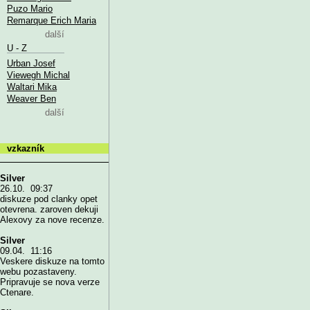
Puzo Mario
Remarque Erich Maria
další
U - Z
Urban Josef
Viewegh Michal
Waltari Mika
Weaver Ben
další
vzkazník
Silver
26.10. 09:37
diskuze pod clanky opet
otevrena. zaroven dekuji
Alexovy za nove recenze.
Silver
09.04. 11:16
Veskere diskuze na tomto
webu pozastaveny.
Pripravuje se nova verze
Ctenare.