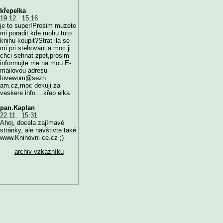
křepelka
19.12. 15:16
je to super!Prosim muzete
mi poradit kde mohu tuto
knihu koupit?Strat ila se
mi pri stehovani,a moc ji
chci sehnat zpet,prosim
informujte me na mou E-
mailovou adresu
lovewom@sezn
am.cz,moc dekuji za
veskere info....křep elka
pan.Kaplan
22.11. 15:31
Ahoj, docela zajímavé
stránky, ale navštivte také
www.Knihovni ce.cz ;)
archiv vzkazníku