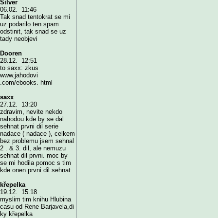
Silver
06.02. 11:46
Tak snad tentokrat se mi
uz podarilo ten spam
odstinit, tak snad se uz
tady neobjevi
Dooren
28.12. 12:51
to saxx: zkus
www.jahodovi
.com/ebooks. html
saxx
27.12. 13:20
zdravim, nevite nekdo
nahodou kde by se dal
sehnat prvni dil serie
nadace ( nadace ), celkem
bez problemu jsem sehnal
2 . & 3. dil, ale nemuzu
sehnat dil prvni. moc by
se mi hodila pomoc s tim
kde onen prvni dil sehnat
křepelka
19.12. 15:18
myslim tim knihu Hlubina
casu od Rene Barjavela,di
ky křepelka