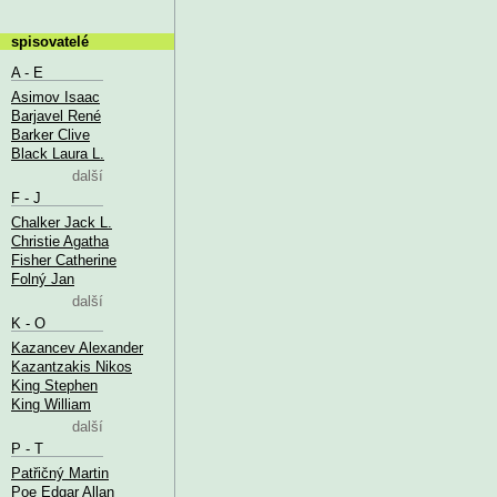
spisovatelé
A - E
Asimov Isaac
Barjavel René
Barker Clive
Black Laura L.
další
F - J
Chalker Jack L.
Christie Agatha
Fisher Catherine
Folný Jan
další
K - O
Kazancev Alexander
Kazantzakis Nikos
King Stephen
King William
další
P - T
Patřičný Martin
Poe Edgar Allan