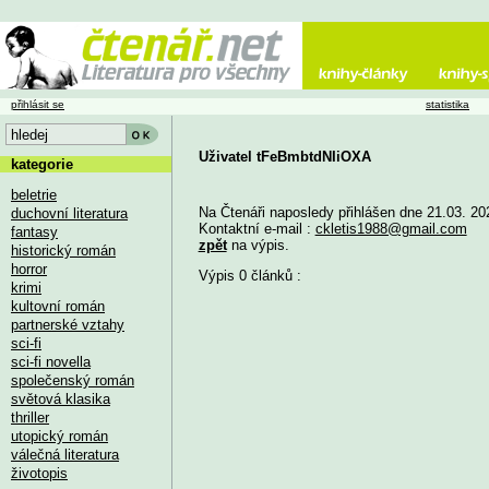
přihlásit se
statistika
Uživatel tFeBmbtdNIiOXA
kategorie
beletrie
Na Čtenáři naposledy přihlášen dne 21.03. 20
duchovní literatura
Kontaktní e-mail :
ckletis1988@gmail.com
fantasy
zpět
na výpis.
historický román
horror
Výpis 0 článků :
krimi
kultovní román
partnerské vztahy
sci-fi
sci-fi novella
společenský román
světová klasika
thriller
utopický román
válečná literatura
životopis