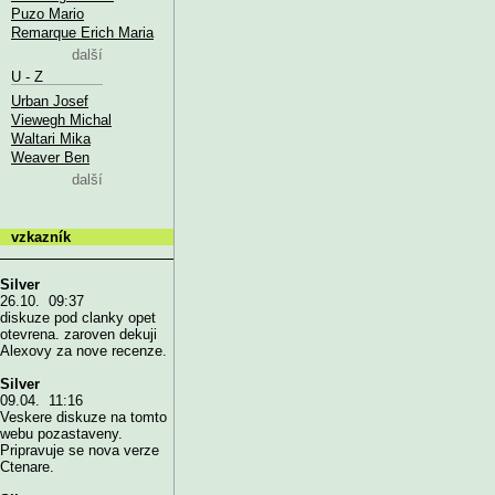
Puzo Mario
Remarque Erich Maria
další
U - Z
Urban Josef
Viewegh Michal
Waltari Mika
Weaver Ben
další
vzkazník
Silver
26.10. 09:37
diskuze pod clanky opet
otevrena. zaroven dekuji
Alexovy za nove recenze.
Silver
09.04. 11:16
Veskere diskuze na tomto
webu pozastaveny.
Pripravuje se nova verze
Ctenare.