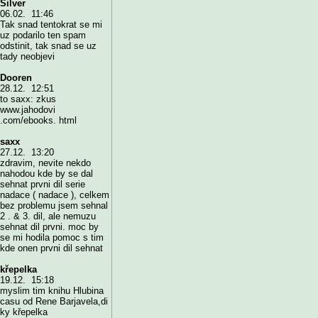
Silver
06.02. 11:46
Tak snad tentokrat se mi
uz podarilo ten spam
odstinit, tak snad se uz
tady neobjevi
Dooren
28.12. 12:51
to saxx: zkus
www.jahodovi
.com/ebooks. html
saxx
27.12. 13:20
zdravim, nevite nekdo
nahodou kde by se dal
sehnat prvni dil serie
nadace ( nadace ), celkem
bez problemu jsem sehnal
2 . & 3. dil, ale nemuzu
sehnat dil prvni. moc by
se mi hodila pomoc s tim
kde onen prvni dil sehnat
křepelka
19.12. 15:18
myslim tim knihu Hlubina
casu od Rene Barjavela,di
ky křepelka