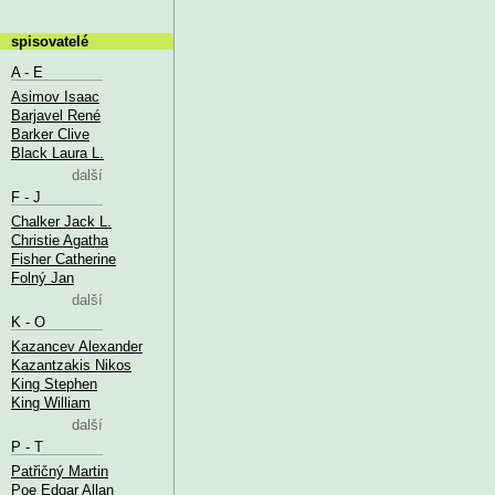
spisovatelé
A - E
Asimov Isaac
Barjavel René
Barker Clive
Black Laura L.
další
F - J
Chalker Jack L.
Christie Agatha
Fisher Catherine
Folný Jan
další
K - O
Kazancev Alexander
Kazantzakis Nikos
King Stephen
King William
další
P - T
Patřičný Martin
Poe Edgar Allan