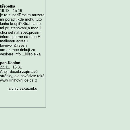
křepelka
19.12. 15:16
je to super!Prosim muzete
mi poradit kde mohu tuto
knihu koupit?Strat ila se
mi pri stehovani,a moc ji
chci sehnat zpet,prosim
informujte me na mou E-
mailovou adresu
lovewom@sezn
am.cz,moc dekuji za
veskere info....křep elka
pan.Kaplan
22.11. 15:31
Ahoj, docela zajímavé
stránky, ale navštivte také
www.Knihovni ce.cz ;)
archiv vzkazníku