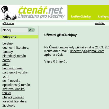
přihlásit se
statistika
Uživatel gBsCNchjmy
kategorie
beletrie
Na Čtenáři naposledy přihlášen dne 21.03. 20
duchovní literatura
Kontaktní e-mail :
linnettmq30@gmail.com
fantasy
zpět
na výpis.
historický román
horror
Výpis 0 článků :
krimi
kultovní román
partnerské vztahy
sci-fi
sci-fi novella
společenský román
světová klasika
thriller
utopický román
válečná literatura
životopis