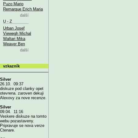
Puzo Mario
Remarque Erich Maria
další
U - Z
Urban Josef
Viewegh Michal
Waltari Mika
Weaver Ben
další
vzkazník
Silver
26.10. 09:37
diskuze pod clanky opet
otevrena. zaroven dekuji
Alexovy za nove recenze.
Silver
09.04. 11:16
Veskere diskuze na tomto
webu pozastaveny.
Pripravuje se nova verze
Ctenare.