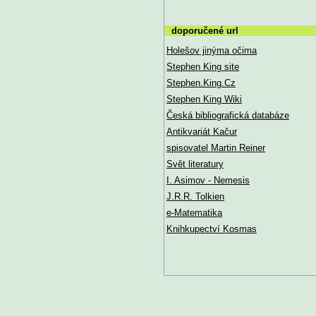
doporučené url
Holešov jinýma očima
Stephen King site
Stephen.King.Cz
Stephen King Wiki
Česká bibliografická databáze
Antikvariát Kačur
spisovatel Martin Reiner
Svět literatury
I. Asimov - Nemesis
J.R.R. Tolkien
e-Matematika
Knihkupectví Kosmas