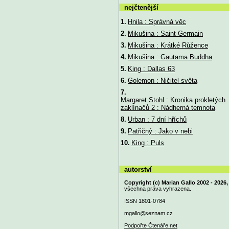
nejčtenější
1.
Hnila : Správná věc
2.
Mikušina : Saint-Germain
3.
Mikušina : Krátké Růžence
4.
Mikušina : Gautama Buddha
5.
King : Dallas 63
6.
Golemon : Ničitel světa
7.
Margaret Stohl : Kronika prokletých
zaklínačů 2 : Nádherná temnota
8.
Urban : 7 dní hříchů
9.
Patřičný : Jako v nebi
10.
King : Puls
autorství
Copyright (c) Marian Gallo 2002 - 2026,
všechna práva vyhrazena.
ISSN 1801-0784
mgallo@
seznam.cz
Podpořte Čtenáře.net