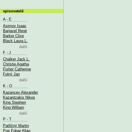
spisovatelé
A - E
Asimov Isaac
Barjavel René
Barker Clive
Black Laura L.
další
F - J
Chalker Jack L.
Christie Agatha
Fisher Catherine
Folný Jan
další
K - O
Kazancev Alexander
Kazantzakis Nikos
King Stephen
King William
další
P - T
Patřičný Martin
Poe Edgar Allan