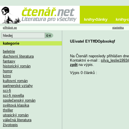
přihlásit se
statistika
Uživatel EYTffDOpbxokqf
kategorie
beletrie
Na Čtenáři naposledy přihlášen dn
duchovní literatura
Kontaktní e-mail :
silva_leslie199
fantasy
zpět
na výpis.
historický román
horror
Výpis 0 článků :
krimi
kultovní román
partnerské vztahy
sci-fi
sci-fi novella
společenský román
světová klasika
thriller
utopický román
válečná literatura
životopis