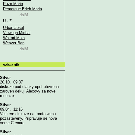
Puzo Mario
Remarque Erich Maria
další
U - Z
Urban Josef
Viewegh Michal
Waltari Mika
Weaver Ben
další
vzkazník
Silver
26.10. 09:37
diskuze pod clanky opet otevrena.
zaroven dekuji Alexovy za nove
recenze.
Silver
09.04. 11:16
Veskere diskuze na tomto webu
pozastaveny. Pripravuje se nova
verze Ctenare.
Silver