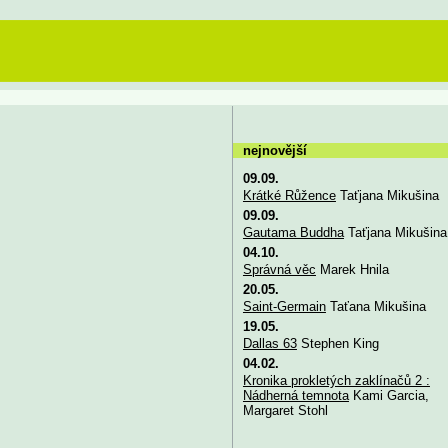
nejnovější
09.09.
Krátké Růžence
Taťjana Mikušina
09.09.
Gautama Buddha
Taťjana Mikušina
04.10.
Správná věc
Marek Hnila
20.05.
Saint-Germain
Taťana Mikušina
19.05.
Dallas 63
Stephen King
04.02.
Kronika prokletých zaklínačů 2 :
Nádherná temnota
Kami Garcia,
Margaret Stohl