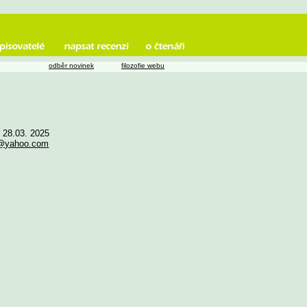
odběr novinek
filozofie webu
e 28.03. 2025
3@yahoo.com