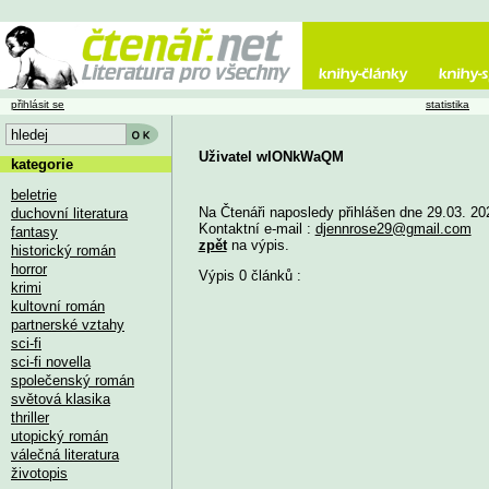
přihlásit se
statistika
Uživatel wIONkWaQM
kategorie
beletrie
Na Čtenáři naposledy přihlášen dne 29.03. 20
duchovní literatura
Kontaktní e-mail :
djennrose29@gmail.com
fantasy
zpět
na výpis.
historický román
horror
Výpis 0 článků :
krimi
kultovní román
partnerské vztahy
sci-fi
sci-fi novella
společenský román
světová klasika
thriller
utopický román
válečná literatura
životopis