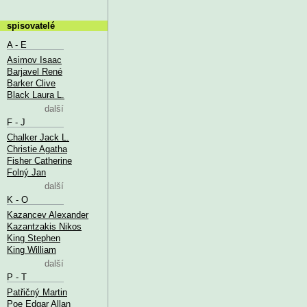
spisovatelé
A - E
Asimov Isaac
Barjavel René
Barker Clive
Black Laura L.
další
F - J
Chalker Jack L.
Christie Agatha
Fisher Catherine
Folný Jan
další
K - O
Kazancev Alexander
Kazantzakis Nikos
King Stephen
King William
další
P - T
Patřičný Martin
Poe Edgar Allan