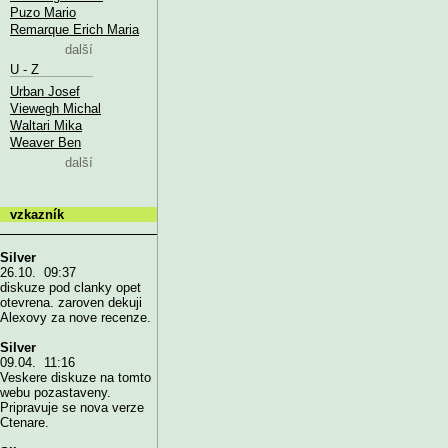
Puzo Mario
Remarque Erich Maria
další
U - Z
Urban Josef
Viewegh Michal
Waltari Mika
Weaver Ben
další
vzkazník
Silver
26.10. 09:37
diskuze pod clanky opet
otevrena. zaroven dekuji
Alexovy za nove recenze.
Silver
09.04. 11:16
Veskere diskuze na tomto
webu pozastaveny.
Pripravuje se nova verze
Ctenare.