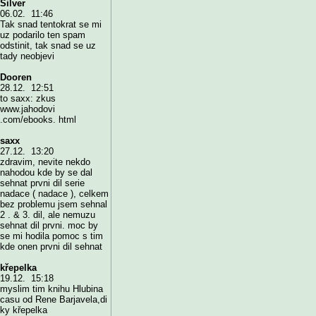
Silver
06.02. 11:46
Tak snad tentokrat se mi
uz podarilo ten spam
odstinit, tak snad se uz
tady neobjevi
Dooren
28.12. 12:51
to saxx: zkus
www.jahodovi
.com/ebooks. html
saxx
27.12. 13:20
zdravim, nevite nekdo
nahodou kde by se dal
sehnat prvni dil serie
nadace ( nadace ), celkem
bez problemu jsem sehnal
2 . & 3. dil, ale nemuzu
sehnat dil prvni. moc by
se mi hodila pomoc s tim
kde onen prvni dil sehnat
křepelka
19.12. 15:18
myslim tim knihu Hlubina
casu od Rene Barjavela,di
ky křepelka