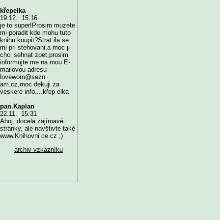
křepelka
19.12. 15:16
je to super!Prosim muzete
mi poradit kde mohu tuto
knihu koupit?Strat ila se
mi pri stehovani,a moc ji
chci sehnat zpet,prosim
informujte me na mou E-
mailovou adresu
lovewom@sezn
am.cz,moc dekuji za
veskere info....křep elka
pan.Kaplan
22.11. 15:31
Ahoj, docela zajímavé
stránky, ale navštivte také
www.Knihovni ce.cz ;)
archiv vzkazníku