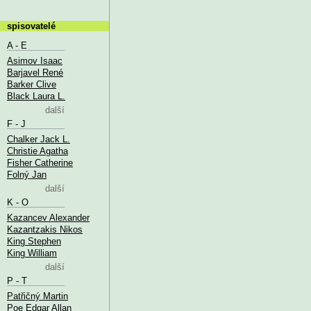
spisovatelé
A - E
Asimov Isaac
Barjavel René
Barker Clive
Black Laura L.
další
F - J
Chalker Jack L.
Christie Agatha
Fisher Catherine
Folný Jan
další
K - O
Kazancev Alexander
Kazantzakis Nikos
King Stephen
King William
další
P - T
Patřičný Martin
Poe Edgar Allan