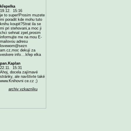
křepelka
19.12. 15:16
je to super!Prosim muzete
mi poradit kde mohu tuto
knihu koupit?Strat ila se
mi pri stehovani,a moc ji
chci sehnat zpet,prosim
informujte me na mou E-
mailovou adresu
lovewom@sezn
am.cz,moc dekuji za
veskere info....křep elka
pan.Kaplan
22.11. 15:31
Ahoj, docela zajímavé
stránky, ale navštivte také
www.Knihovni ce.cz ;)
archiv vzkazníku