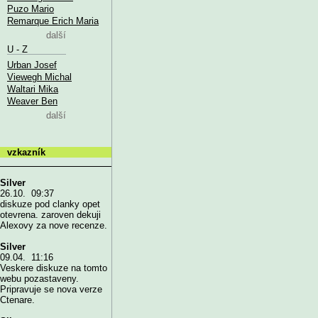
Puzo Mario
Remarque Erich Maria
další
U - Z
Urban Josef
Viewegh Michal
Waltari Mika
Weaver Ben
další
vzkazník
Silver
26.10. 09:37
diskuze pod clanky opet
otevrena. zaroven dekuji
Alexovy za nove recenze.
Silver
09.04. 11:16
Veskere diskuze na tomto
webu pozastaveny.
Pripravuje se nova verze
Ctenare.