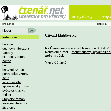
přihlásit se
statistika
Uživatel MqhUwztXd
kategorie
beletrie
Na Čtenáři naposledy přihlášen dne 05.04. 20
duchovní literatura
Kontaktní e-mail :
stoutmerianwj20@gmail.c
fantasy
zpět
na výpis.
historický román
horror
Výpis 0 článků :
krimi
kultovní román
partnerské vztahy
sci-fi
sci-fi novella
společenský román
světová klasika
thriller
utopický román
válečná literatura
životopis