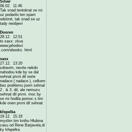
Silver
06.02. 11:46
Tak snad tentokrat se mi
uz podarilo ten spam
odstinit, tak snad se uz
tady neobjevi
Dooren
28.12. 12:51
to saxx: zkus
www.jahodovi
.com/ebooks. html
saxx
27.12. 13:20
zdravim, nevite nekdo
nahodou kde by se dal
sehnat prvni dil serie
nadace ( nadace ), celkem
bez problemu jsem sehnal
2 . & 3. dil, ale nemuzu
sehnat dil prvni. moc by
se mi hodila pomoc s tim
kde onen prvni dil sehnat
křepelka
19.12. 15:18
myslim tim knihu Hlubina
casu od Rene Barjavela,di
ky křepelka