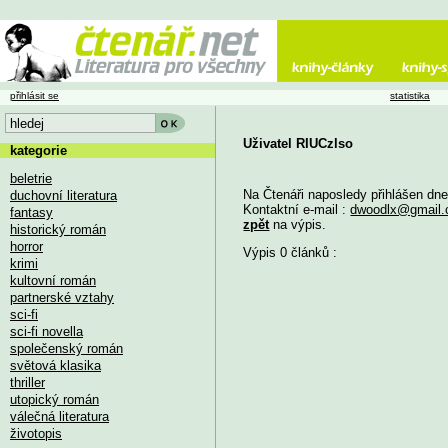
přihlásit se
statistika
Uživatel RIUCzlso
kategorie
beletrie
Na Čtenáři naposledy přihlášen dn
duchovní literatura
Kontaktní e-mail :
dwoodlx@gmail
fantasy
zpět
na výpis.
historický román
horror
Výpis 0 článků :
krimi
kultovní román
partnerské vztahy
sci-fi
sci-fi novella
společenský román
světová klasika
thriller
utopický román
válečná literatura
životopis