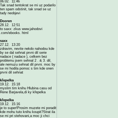
06.02. 11:46
Tak snad tentokrat se mi uz podarilo
ten spam odstinit, tak snad se uz
tady neobjevi
Dooren
28.12. 12:51
to saxx: zkus www.jahodovi
.com/ebooks. html
saxx
27.12. 13:20
zdravim, nevite nekdo nahodou kde
by se dal sehnat prvni dil serie
nadace ( nadace ), celkem bez
problemu jsem sehnal 2 . & 3. dil,
ale nemuzu sehnat dil prvni. moc by
se mi hodila pomoc s tim kde onen
prvni dil sehnat
křepelka
19.12. 15:18
myslim tim knihu Hlubina casu od
Rene Barjavela,di ky křepelka
křepelka
19.12. 15:16
je to super!Prosim muzete mi poradit
kde mohu tuto knihu koupit?Strat ila
se mi pri stehovani,a moc ji chci