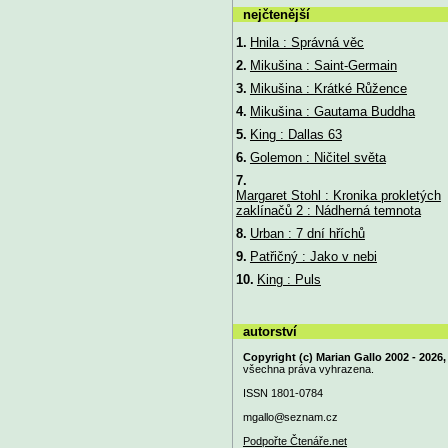
nejčtenější
1.
Hnila : Správná věc
2.
Mikušina : Saint-Germain
3.
Mikušina : Krátké Růžence
4.
Mikušina : Gautama Buddha
5.
King : Dallas 63
6.
Golemon : Ničitel světa
7.
Margaret Stohl : Kronika prokletých
zaklínačů 2 : Nádherná temnota
8.
Urban : 7 dní hříchů
9.
Patřičný : Jako v nebi
10.
King : Puls
autorství
Copyright (c) Marian Gallo 2002 - 2026,
všechna práva vyhrazena.
ISSN 1801-0784
mgallo@
seznam.cz
Podpořte Čtenáře.net