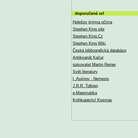
doporučené url
Holešov jinýma očima
Stephen King site
Stephen.King.Cz
Stephen King Wiki
Česká bibliografická databáze
Antikvariát Kačur
spisovatel Martin Reiner
Svět literatury
I. Asimov - Nemesis
J.R.R. Tolkien
e-Matematika
Knihkupectví Kosmas