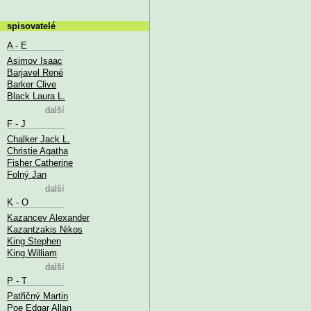
spisovatelé
A - E
Asimov Isaac
Barjavel René
Barker Clive
Black Laura L.
další
F - J
Chalker Jack L.
Christie Agatha
Fisher Catherine
Folný Jan
další
K - O
Kazancev Alexander
Kazantzakis Nikos
King Stephen
King William
další
P - T
Patřičný Martin
Poe Edgar Allan