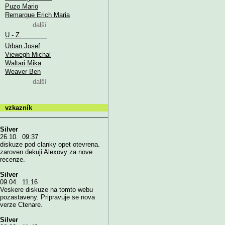
Puzo Mario
Remarque Erich Maria
další
U - Z
Urban Josef
Viewegh Michal
Waltari Mika
Weaver Ben
další
vzkazník
Silver
26.10. 09:37
diskuze pod clanky opet otevrena.
zaroven dekuji Alexovy za nove
recenze.
Silver
09.04. 11:16
Veskere diskuze na tomto webu
pozastaveny. Pripravuje se nova
verze Ctenare.
Silver