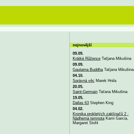
nejnovější
09.09.
Krátké Růžence
Taťjana Mikušina
09.09.
Gautama Buddha
Taťjana Mikušina
04.10.
Správná věc
Marek Hnila
20.05.
Saint-Germain
Taťana Mikušina
19.05.
Dallas 63
Stephen King
04.02.
Kronika prokletých zaklínačů 2 :
Nádherná temnota
Kami Garcia,
Margaret Stohl