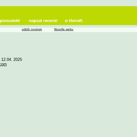
odběr novinek
filozofie webu
e 12.04. 2025
.com